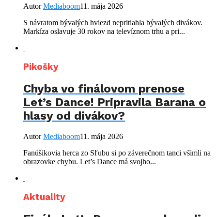
Autor
Mediaboom
11. mája 2026
S návratom bývalých hviezd nepritiahla bývalých divákov.
Markíza oslavuje 30 rokov na televíznom trhu a pri...
Pikošky
Chyba vo finálovom prenose
Let’s Dance! Pripravila Barana o
hlasy od divákov?
Autor
Mediaboom
11. mája 2026
Fanúšikovia herca zo Sľubu si po záverečnom tanci všimli na
obrazovke chybu. Let’s Dance má svojho...
Aktuality