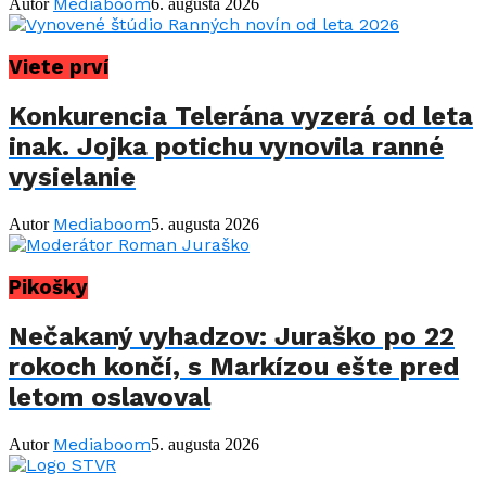
Mediaboom
Autor
6. augusta 2026
Viete prví
Konkurencia Telerána vyzerá od leta
inak. Jojka potichu vynovila ranné
vysielanie
Mediaboom
Autor
5. augusta 2026
Pikošky
Nečakaný vyhadzov: Juraško po 22
rokoch končí, s Markízou ešte pred
letom oslavoval
Mediaboom
Autor
5. augusta 2026