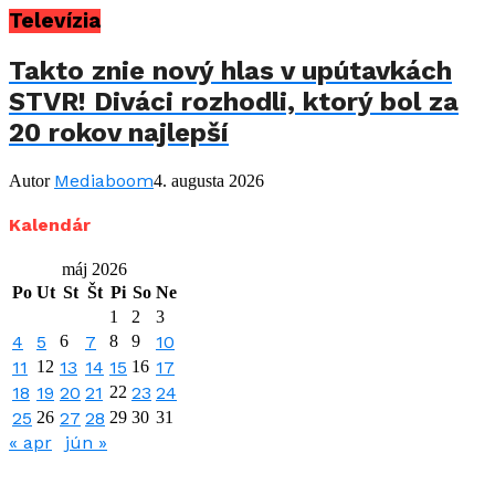
Televízia
Takto znie nový hlas v upútavkách
STVR! Diváci rozhodli, ktorý bol za
20 rokov najlepší
Mediaboom
Autor
4. augusta 2026
Kalendár
máj 2026
Po
Ut
St
Št
Pi
So
Ne
1
2
3
4
5
6
7
8
9
10
11
12
13
14
15
16
17
18
19
20
21
22
23
24
25
26
27
28
29
30
31
« apr
jún »