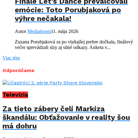
Finále Let’s Dance prevalcovali
emócie: Toto Porubjaková po
výhre nečakala!
Autor
Mediaboom
11. mája 2026
Zuzana Porubjaková sa po vlaňajšej prehre dočkala, finálový
večer sprevádzali slzy aj silné odkazy. Anketa v...
Viac tém
Odporúčame
Televízia
Za tieto zábery čelí Markíza
škandálu: Obťažovanie v reality šou
má dohru