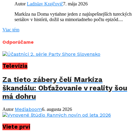
Autor
Ladislav Krajčovič
7. mája 2026
Markíza na Doma vytiahne jeden z najúspešnejších tureckých
seriálov v histórii, dožil sa mimoriadneho počtu epizód....
Viac tém
Odporúčame
Televízia
Za tieto zábery čelí Markíza
škandálu: Obťažovanie v reality šou
má dohru
Mediaboom
Autor
6. augusta 2026
Viete prví