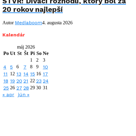
STVR! Diváci rozhodli, ktorý bol za
20 rokov najlepší
Mediaboom
Autor
4. augusta 2026
Kalendár
máj 2026
Po
Ut
St
Št
Pi
So
Ne
1
2
3
4
5
6
7
8
9
10
11
12
13
14
15
16
17
18
19
20
21
22
23
24
25
26
27
28
29
30
31
« apr
jún »