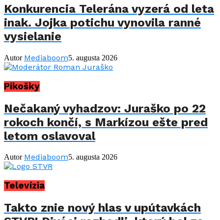
Konkurencia Telerána vyzerá od leta
inak. Jojka potichu vynovila ranné
vysielanie
Mediaboom
Autor
5. augusta 2026
Pikošky
Nečakaný vyhadzov: Juraško po 22
rokoch končí, s Markízou ešte pred
letom oslavoval
Mediaboom
Autor
5. augusta 2026
Televízia
Takto znie nový hlas v upútavkách