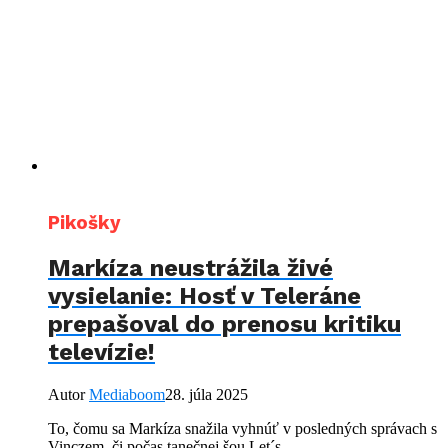
Pikošky
Markíza neustrážila živé
vysielanie: Hosť v Teleráne
prepašoval do prenosu kritiku
televízie!
Autor
Mediaboom
28. júla 2025
To, čomu sa Markíza snažila vyhnúť v posledných správach s
Vinczem, či počas tanečnej šou Let´s...