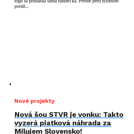
logu sa prihlásila sama riaditeľka. Presne pred týždňom
portál...
Nové projekty
Nová šou STVR je vonku: Takto
vyzerá piatková náhrada za
Milujem Slovensko!