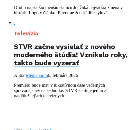
Druhú najstaršiu menšiu stanicu Joj čaká najväčšia zmena v
histórii. Logo v článku. Pôvodne ženská lifestylová...
Televízia
STVR začne vysielať z nového
moderného štúdia! Vznikalo roky,
takto bude vyzerať
Autor
Mediaboom
6. februára 2026
Premiéru bude mať v lukratívnom čase večerných
spravodajstiev na Jednotke. STVR štartuje jednu z
najdôležitejších televíznych...