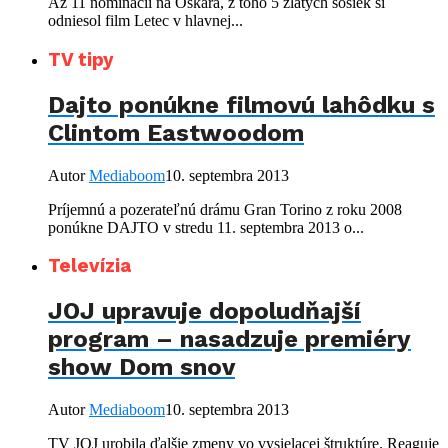
Až 11 nominácií na Oskara, z toho 5 zlatých sošiek si
odniesol film Letec v hlavnej...
TV tipy
Dajto ponúkne filmovú lahôdku s
Clintom Eastwoodom
Autor
Mediaboom
10. septembra 2013
Príjemnú a pozerateľnú drámu Gran Torino z roku 2008
ponúkne DAJTO v stredu 11. septembra 2013 o...
Televízia
JOJ upravuje dopoludňajší
program – nasadzuje premiéry
show Dom snov
Autor
Mediaboom
10. septembra 2013
TV JOJ urobila ďalšie zmeny vo vysielacej štruktúre. Reaguje