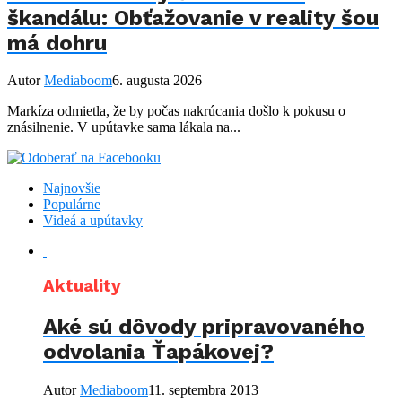
škandálu: Obťažovanie v reality šou
má dohru
Autor
Mediaboom
6. augusta 2026
Markíza odmietla, že by počas nakrúcania došlo k pokusu o
znásilnenie. V upútavke sama lákala na...
Najnovšie
Populárne
Videá a upútavky
Aktuality
Aké sú dôvody pripravovaného
odvolania Ťapákovej?
Autor
Mediaboom
11. septembra 2013