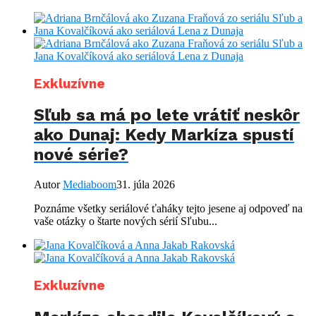
Exkluzívne
Sľub sa má po lete vrátiť neskôr
ako Dunaj: Kedy Markíza spustí
nové série?
Autor
Mediaboom
31. júla 2026
Poznáme všetky seriálové ťaháky tejto jesene aj odpoveď na
vaše otázky o štarte nových sérií Sľubu...
Exkluzívne