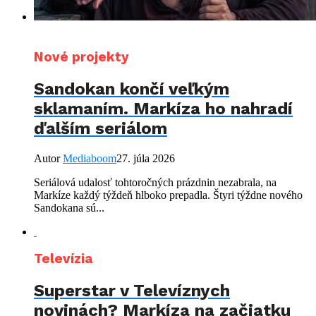
Nové projekty
Sandokan končí veľkým
sklamaním. Markíza ho nahradí
ďalším seriálom
Autor
Mediaboom
27. júla 2026
Seriálová udalosť tohtoročných prázdnin nezabrala, na
Markíze každý týždeň hlboko prepadla. Štyri týždne nového
Sandokana sú...
Televízia
Superstar v Televíznych
novinách? Markíza na začiatku