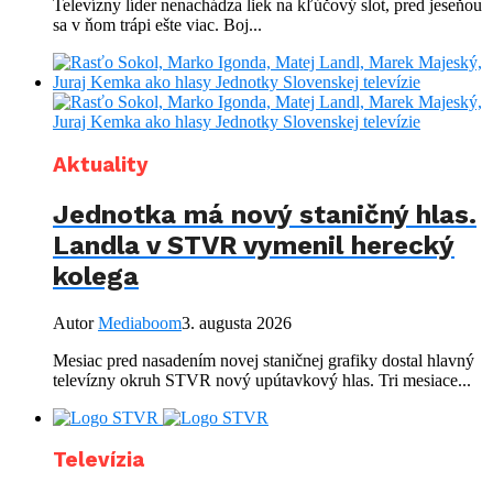
Televízny líder nenachádza liek na kľúčový slot, pred jeseňou
sa v ňom trápi ešte viac. Boj...
Aktuality
Jednotka má nový staničný hlas.
Landla v STVR vymenil herecký
kolega
Autor
Mediaboom
3. augusta 2026
Mesiac pred nasadením novej staničnej grafiky dostal hlavný
televízny okruh STVR nový upútavkový hlas. Tri mesiace...
Televízia