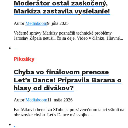
Moderátor ostal zaskočený,
Markíza zastavila vysielanie!
Autor
Mediaboom
9. júla 2025
Večerné správy Markízy poznačili technické problémy,
Jaroslav Zápala netušil, čo sa deje. Video v článku. Hlavné...
Pikošky
Chyba vo finálovom prenose
Let’s Dance! Pripravila Barana o
hlasy od divákov?
Autor
Mediaboom
11. mája 2026
Fanúšikovia herca zo Sľubu si po záverečnom tanci všimli na
obrazovke chybu. Let’s Dance má svojho...