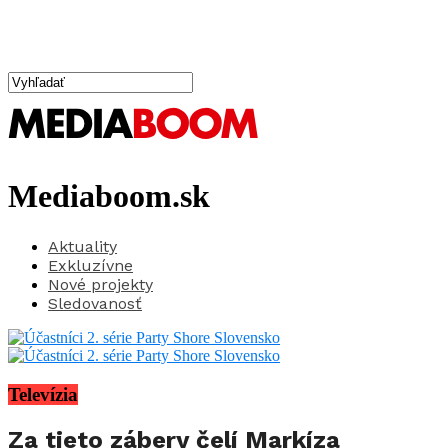
Mediaboom.sk
Aktuality
Exkluzívne
Nové projekty
Sledovanosť
Televízia
Za tieto zábery čelí Markíza