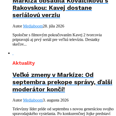
Markíza obsadila Kovalčíkovú s
Rakovskou: Kavej dostane
seriálovú verziu
Autor
Mediaboom
28. júla 2026
Spoločne s filmovým pokračovaním Kavej 2 tvorcovia
pripravujú aj prvý seriál pre veľkú televíziu. Desiatky
skečov...
Aktuality
Veľké zmeny v Markíze: Od
septembra prekope správy, ďalší
moderátor končí!
Autor
Mediaboom
3. augusta 2026
Televízny líder príde od septembra s novou generáciou svojho
spravodajského vysielania. Po konkurenčnej Jojke predstaví