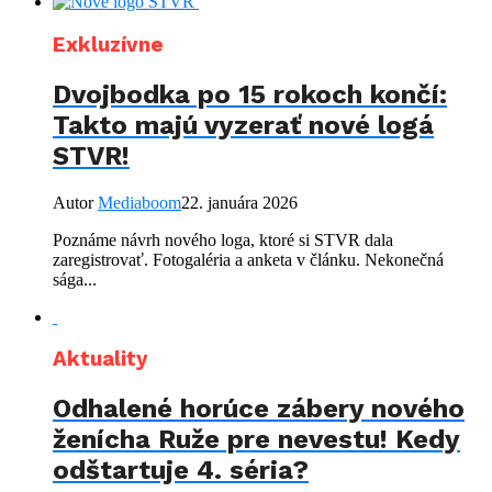
Exkluzívne
Dvojbodka po 15 rokoch končí:
Takto majú vyzerať nové logá
STVR!
Autor
Mediaboom
22. januára 2026
Poznáme návrh nového loga, ktoré si STVR dala
zaregistrovať. Fotogaléria a anketa v článku. Nekonečná
sága...
Aktuality
Odhalené horúce zábery nového
ženícha Ruže pre nevestu! Kedy
odštartuje 4. séria?