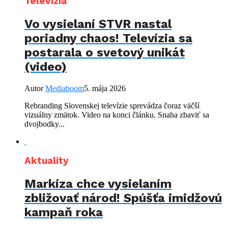
Televízia
Vo vysielaní STVR nastal
poriadny chaos! Televízia sa
postarala o svetový unikát
(video)
Autor
Mediaboom
5. mája 2026
Rebranding Slovenskej televízie sprevádza čoraz väčší
vizuálny zmätok. Video na konci článku. Snaha zbaviť sa
dvojbodky...
Aktuality
Markíza chce vysielaním
zbližovať národ! Spúšťa imidžovú
kampaň roka