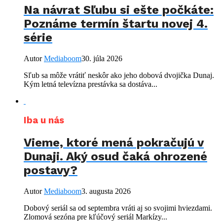
Na návrat Sľubu si ešte počkáte:
Poznáme termín štartu novej 4.
série
Autor
Mediaboom
30. júla 2026
Sľub sa môže vrátiť neskôr ako jeho dobová dvojička Dunaj.
Kým letná televízna prestávka sa dostáva...
Iba u nás
Vieme, ktoré mená pokračujú v
Dunaji. Aký osud čaká ohrozené
postavy?
Autor
Mediaboom
3. augusta 2026
Dobový seriál sa od septembra vráti aj so svojimi hviezdami.
Zlomová sezóna pre kľúčový seriál Markízy...