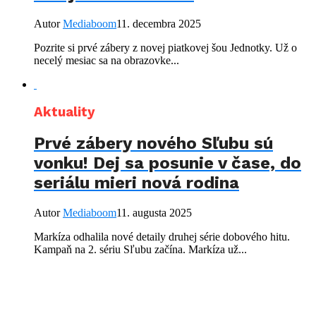
Autor
Mediaboom
11. decembra 2025
Pozrite si prvé zábery z novej piatkovej šou Jednotky. Už o
necelý mesiac sa na obrazovke...
Aktuality
Prvé zábery nového Sľubu sú
vonku! Dej sa posunie v čase, do
seriálu mieri nová rodina
Autor
Mediaboom
11. augusta 2025
Markíza odhalila nové detaily druhej série dobového hitu.
Kampaň na 2. sériu Sľubu začína. Markíza už...