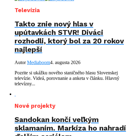
Televízia
Takto znie nový hlas v
upútavkách STVR! Diváci
rozhodli, ktorý bol za 20 rokov
najlepší
Autor
Mediaboom
4. augusta 2026
Pozrite si ukážku nového staničného hlasu Slovenskej
televízie. Videá, porovnanie a anketa v článku. Hlavný
televízny...
Nové projekty
Sandokan končí veľkým
sklamaním. Markíza ho nahradí