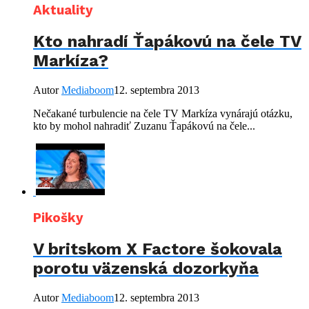
Aktuality
Kto nahradí Ťapákovú na čele TV
Markíza?
Autor
Mediaboom
12. septembra 2013
Nečakané turbulencie na čele TV Markíza vynárajú otázku,
kto by mohol nahradiť Zuzanu Ťapákovú na čele...
Pikošky
V britskom X Factore šokovala
porotu väzenská dozorkyňa
Autor
Mediaboom
12. septembra 2013