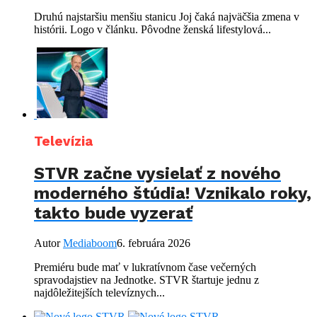
Druhú najstaršiu menšiu stanicu Joj čaká najväčšia zmena v
histórii. Logo v článku. Pôvodne ženská lifestylová...
Televízia
STVR začne vysielať z nového
moderného štúdia! Vznikalo roky,
takto bude vyzerať
Autor
Mediaboom
6. februára 2026
Premiéru bude mať v lukratívnom čase večerných
spravodajstiev na Jednotke. STVR štartuje jednu z
najdôležitejších televíznych...