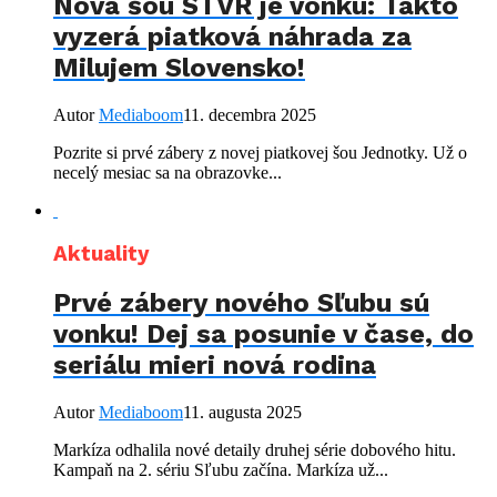
Nová šou STVR je vonku: Takto
vyzerá piatková náhrada za
Milujem Slovensko!
Autor
Mediaboom
11. decembra 2025
Pozrite si prvé zábery z novej piatkovej šou Jednotky. Už o
necelý mesiac sa na obrazovke...
Aktuality
Prvé zábery nového Sľubu sú
vonku! Dej sa posunie v čase, do
seriálu mieri nová rodina
Autor
Mediaboom
11. augusta 2025
Markíza odhalila nové detaily druhej série dobového hitu.
Kampaň na 2. sériu Sľubu začína. Markíza už...