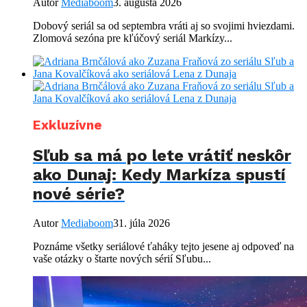
Autor
Mediaboom
3. augusta 2026
Dobový seriál sa od septembra vráti aj so svojimi hviezdami.
Zlomová sezóna pre kľúčový seriál Markízy...
Exkluzívne
Sľub sa má po lete vrátiť neskôr
ako Dunaj: Kedy Markíza spustí
nové série?
Autor
Mediaboom
31. júla 2026
Poznáme všetky seriálové ťaháky tejto jesene aj odpoveď na
vaše otázky o štarte nových sérií Sľubu...