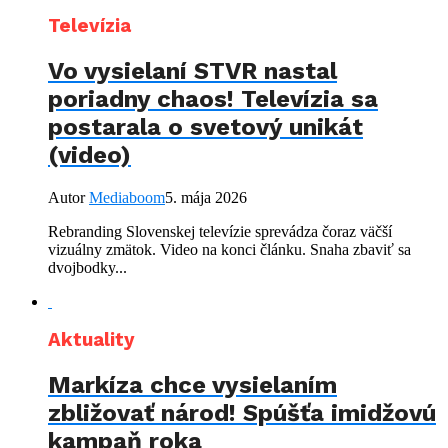
Televízia
Vo vysielaní STVR nastal
poriadny chaos! Televízia sa
postarala o svetový unikát
(video)
Autor
Mediaboom
5. mája 2026
Rebranding Slovenskej televízie sprevádza čoraz väčší
vizuálny zmätok. Video na konci článku. Snaha zbaviť sa
dvojbodky...
Aktuality
Markíza chce vysielaním
zbližovať národ! Spúšťa imidžovú
kampaň roka