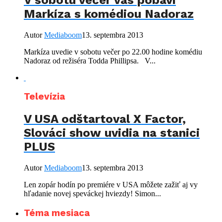
Markíza s komédiou Nadoraz
Autor
Mediaboom
13. septembra 2013
Markíza uvedie v sobotu večer po 22.00 hodine komédiu
Nadoraz od režiséra Todda Phillipsa. V...
Televízia
V USA odštartoval X Factor,
Slováci show uvidia na stanici
PLUS
Autor
Mediaboom
13. septembra 2013
Len zopár hodín po premiére v USA môžete zažiť aj vy
hľadanie novej speváckej hviezdy! Simon...
Téma mesiaca