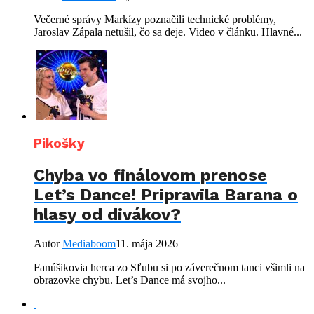
Večerné správy Markízy poznačili technické problémy,
Jaroslav Zápala netušil, čo sa deje. Video v článku. Hlavné...
Pikošky
Chyba vo finálovom prenose
Let’s Dance! Pripravila Barana o
hlasy od divákov?
Autor
Mediaboom
11. mája 2026
Fanúšikovia herca zo Sľubu si po záverečnom tanci všimli na
obrazovke chybu. Let’s Dance má svojho...