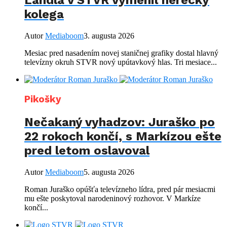
Landla v STVR vymenil herecký
kolega
Autor
Mediaboom
3. augusta 2026
Mesiac pred nasadením novej staničnej grafiky dostal hlavný
televízny okruh STVR nový upútavkový hlas. Tri mesiace...
Pikošky
Nečakaný vyhadzov: Juraško po
22 rokoch končí, s Markízou ešte
pred letom oslavoval
Autor
Mediaboom
5. augusta 2026
Roman Juraško opúšťa televízneho lídra, pred pár mesiacmi
mu ešte poskytoval narodeninový rozhovor. V Markíze
končí...