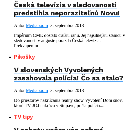
Česká televízia v sledovanosti
predstihla neporaziteľnú Novu!
Autor
Mediaboom
13. septembra 2013
Impérium CME dostalo ďalšiu ranu. Jej najsilnejšiu stanicu v
sledovanosti v auguste porazila Česká televízia.
Prekvapením...
Pikošky
V slovenských Vyvolených
zasahovala polícia! Čo sa stalo?
Autor
Mediaboom
13. septembra 2013
Do priestorov nakrúcania reality show Vyvolení Dom snov,
ktorú TV JOJ nakrúca v Stupave, prišla polícia....
TV tipy
V sobotu večer vás pobaví