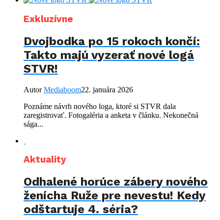
Exkluzívne
Dvojbodka po 15 rokoch končí:
Takto majú vyzerať nové logá
STVR!
Autor
Mediaboom
22. januára 2026
Poznáme návrh nového loga, ktoré si STVR dala
zaregistrovať. Fotogaléria a anketa v článku. Nekonečná
sága...
Aktuality
Odhalené horúce zábery nového
ženícha Ruže pre nevestu! Kedy
odštartuje 4. séria?