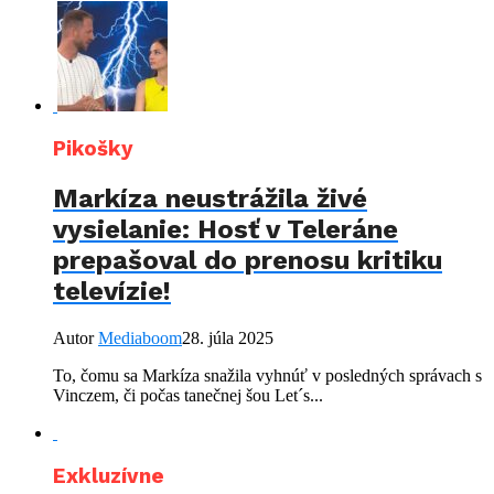
Pikošky
Markíza neustrážila živé
vysielanie: Hosť v Teleráne
prepašoval do prenosu kritiku
televízie!
Autor
Mediaboom
28. júla 2025
To, čomu sa Markíza snažila vyhnúť v posledných správach s
Vinczem, či počas tanečnej šou Let´s...
Exkluzívne