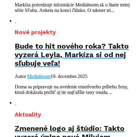
Markíza potvrdzuje informácie Mediaboom.sk o štarte tretej
série Sľubu. Anketa na konci článku. O takmer tri...
Nové projekty
Bude to hit nového roka? Takto
vyzerá Leyla, Markíza si od nej
sľubuje veľa!
Autor
Mediaboom
19. decembra 2025
Doma sa pripravuje na uvedenie emotívneho príbehu ženy,
ktorá dokázala prežiť aj tie najťažšie rany osudu....
Aktuality
Zmenené logo aj štúdio: Takto
vyzerá úplne nové Milujem