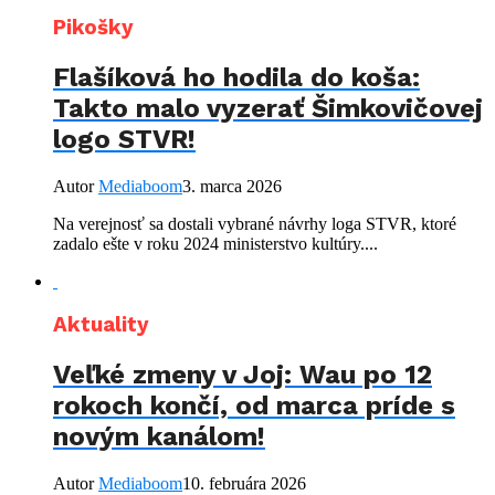
Pikošky
Flašíková ho hodila do koša:
Takto malo vyzerať Šimkovičovej
logo STVR!
Autor
Mediaboom
3. marca 2026
Na verejnosť sa dostali vybrané návrhy loga STVR, ktoré
zadalo ešte v roku 2024 ministerstvo kultúry....
Aktuality
Veľké zmeny v Joj: Wau po 12
rokoch končí, od marca príde s
novým kanálom!
Autor
Mediaboom
10. februára 2026