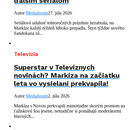
ďalším seriálom
Autor
Mediaboom
27. júla 2026
Seriálová udalosť tohtoročných prázdnin nezabrala, na
Markíze každý týždeň hlboko prepadla. Štyri týždne nového
Sandokana sú...
Televízia
Superstar v Televíznych
novinách? Markíza na začiatku
leta vo vysielaní prekvapila!
Autor
Mediaboom
2. júla 2026
Markíza s Novou prekvapili mimoriadne skorým promom na
ťažiskovú šou jesene, netradične si pomáhajú moderátormi
hlavných...