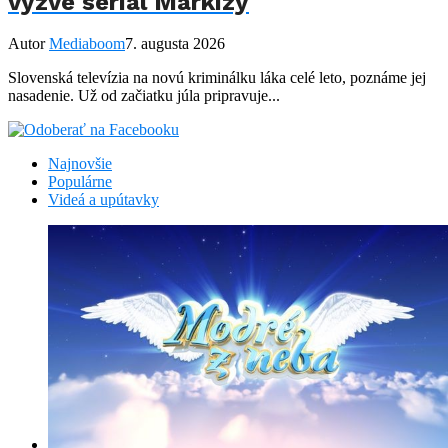
vyzve seriál Markízy
Autor
Mediaboom
7. augusta 2026
Slovenská televízia na novú kriminálku láka celé leto, poznáme jej
nasadenie. Už od začiatku júla pripravuje...
Najnovšie
Populárne
Videá a upútavky