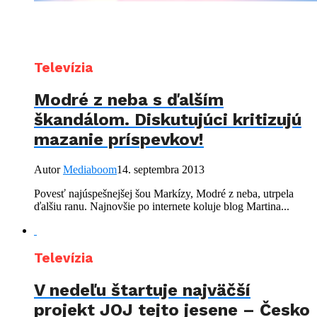
Televízia
Modré z neba s ďalším
škandálom. Diskutujúci kritizujú
mazanie príspevkov!
Autor
Mediaboom
14. septembra 2013
Povesť najúspešnejšej šou Markízy, Modré z neba, utrpela
ďalšiu ranu. Najnovšie po internete koluje blog Martina...
Televízia
V nedeľu štartuje najväčší
projekt JOJ tejto jesene – Česko