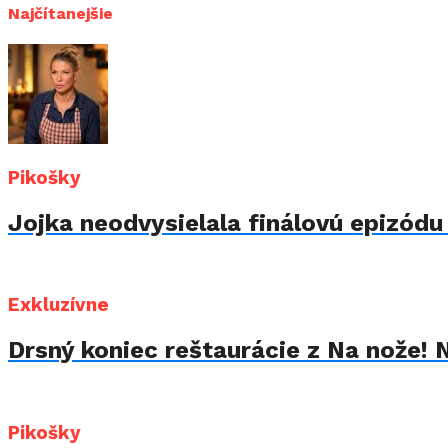
Najčítanejšie
Pikošky
Jojka neodvysielala finálovú epizód
Exkluzívne
Drsný koniec reštaurácie z Na nože! 
Pikošky