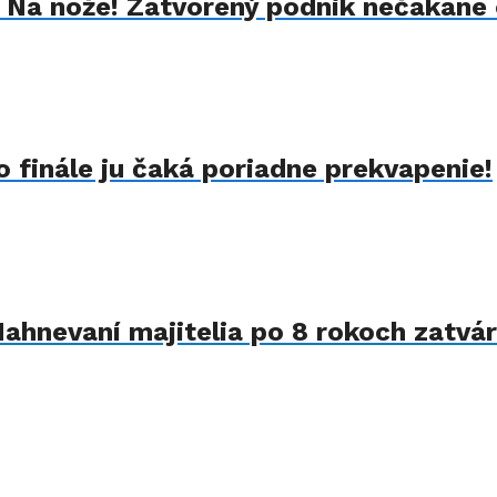
k Na nože! Zatvorený podnik nečakane 
 finále ju čaká poriadne prekvapenie!
Nahnevaní majitelia po 8 rokoch zatvár