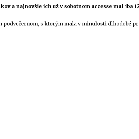
ákov a najnovšie ich už v sobotnom accesse mal iba 125
m podvečernom, s ktorým mala v minulosti dlhodobé prob