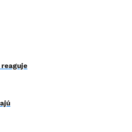
 reaguje
ajú