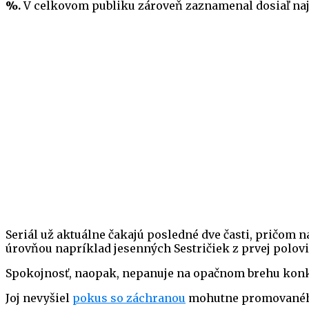
%.
V celkovom publiku zároveň zaznamenal dosiaľ najvä
Seriál už aktuálne čakajú posledné dve časti, pričom 
úrovňou napríklad jesenných Sestričiek z prvej polovic
Spokojnosť, naopak, nepanuje na opačnom brehu kon
Joj nevyšiel
pokus so záchranou
mohutne promovanéh