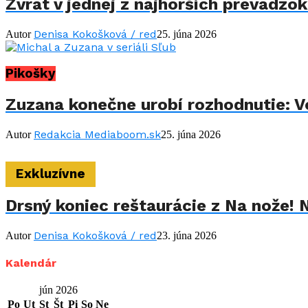
Zvrat v jednej z najhorších prevádzo
Denisa Kokošková / red
Autor
25. júna 2026
Pikošky
Zuzana konečne urobí rozhodnutie: Vo
Redakcia Mediaboom.sk
Autor
25. júna 2026
Exkluzívne
Drsný koniec reštaurácie z Na nože! 
Denisa Kokošková / red
Autor
23. júna 2026
Kalendár
jún 2026
Po
Ut
St
Št
Pi
So
Ne