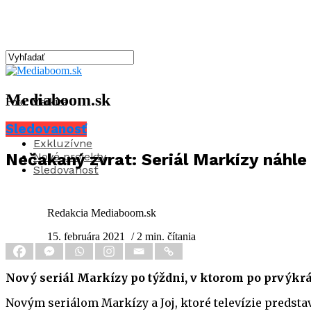
Mediaboom.sk
Foto: Markíza
Sledovanosť
Aktuality
Exkluzívne
Nové projekty
Nečakaný zvrat: Seriál Markízy náhle 
Sledovanosť
Redakcia Mediaboom.sk
15. februára 2021
/ 2 min. čítania
Nový seriál Markízy po týždni, v ktorom po prvýkrát 
Novým seriálom Markízy a Joj, ktoré televízie predstav