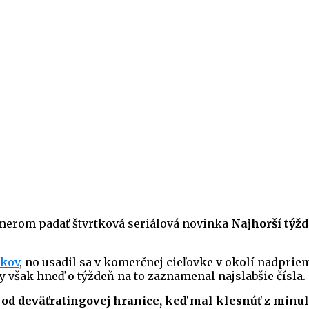
emerom padať štvrtková seriálová novinka
Najhorší týž
ákov
, no usadil sa v komerčnej cieľovke v okolí nadprie
by však hneď o týždeň na to zaznamenal najslabšie čísla.
l od deväťratingovej hranice, keď mal klesnúť z minu