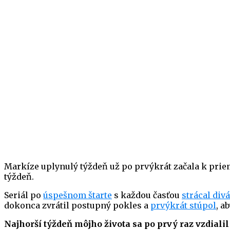
Markíze uplynulý týždeň už po prvýkrát začala k pri
týždeň.
Seriál po
úspešnom štarte
s každou časťou
strácal div
dokonca zvrátil postupný pokles a
prvýkrát stúpol
, a
Najhorší týždeň môjho života sa po prvý raz vzdiali