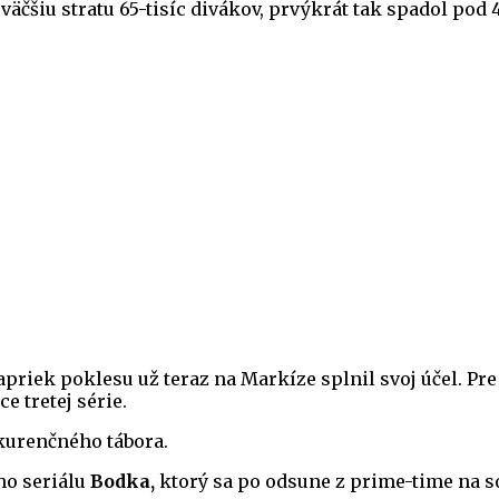
čšiu stratu 65-tisíc divákov, prvýkrát tak spadol pod 4
napriek poklesu už teraz na Markíze splnil svoj účel. P
e tretej série.
kurenčného tábora.
o seriálu
Bodka,
ktorý sa po odsune z prime-time na so