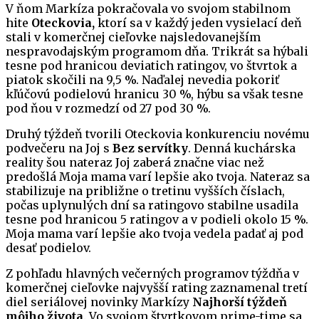
V ňom Markíza pokračovala vo svojom stabilnom
hite
Oteckovia,
ktorí sa v každý jeden vysielací deň
stali v komerčnej cieľovke najsledovanejším
nespravodajským programom dňa. Trikrát sa hýbali
tesne pod hranicou deviatich ratingov, vo štvrtok a
piatok skočili na 9,5 %. Naďalej nevedia pokoriť
kľúčovú podielovú hranicu 30 %, hýbu sa však tesne
pod ňou v rozmedzí od 27 pod 30 %.
Druhý týždeň tvorili Oteckovia konkurenciu novému
podvečeru na Joj s
Bez servítky
. Denná kuchárska
reality šou nateraz Joj zaberá značne viac než
predošlá Moja mama varí lepšie ako tvoja. Nateraz sa
stabilizuje na približne o tretinu vyšších číslach,
počas uplynulých dní sa ratingovo stabilne usadila
tesne pod hranicou 5 ratingov a v podieli okolo 15 %.
Moja mama varí lepšie ako tvoja vedela padať aj pod
desať podielov.
Z pohľadu hlavných večerných programov týždňa v
komerčnej cieľovke najvyšší rating zaznamenal tretí
diel seriálovej novinky Markízy
Najhorší týždeň
môjho života
. Vo svojom štvrtkovom prime-time sa