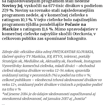
sa najsledovanejším programom stali nedeľné
Noviny Joj
, vyskočili na 677-tisíc divákov s podielom
27,9 %. Noviny sa rovnako stali najsledovanejším
programom nedele, aj v komerčnej cieľovke s
ratingom 10,3 %. V tejto cieľovke bolo najsilnejším
programom týždňa pondelňajšie
Počasie na
Markíze
s ratingom 11,6 %. Mimo spravodajstiev v
komerčnej cieľovke najvyššie skočili Oteckovia, v
celkovom publiku zas spomínané Inkognito.
Zdroje dát: oficiálne dáta zdroj PMT/KANTAR SLOVAKIA,
tlačové správy TV Markíza, JOJ, RTVS, teletext, portály
Stratégie.sk, Mediálne.sk, Aktuality.sk, Facebook, Instagram
Vysvetlivky: komerčná cieľovka, mladí diváci – obchodná
cieľová skupina divákov vo veku 12-54 rokov, spravidla
uvádzaný rating v percentách (%) a podiel na trhu v %;
celkové publikum – všeobecná trhová sledovanosť divákov vo
veku 12+, uvádzaný počet divákov v tisícoch a prípadne podiel
na trhu v %
*od jesene 2014 je do údajov sledovanosti započítavaná aj
oneskorená sledovanosť, od januára 2017 aj „hostia“