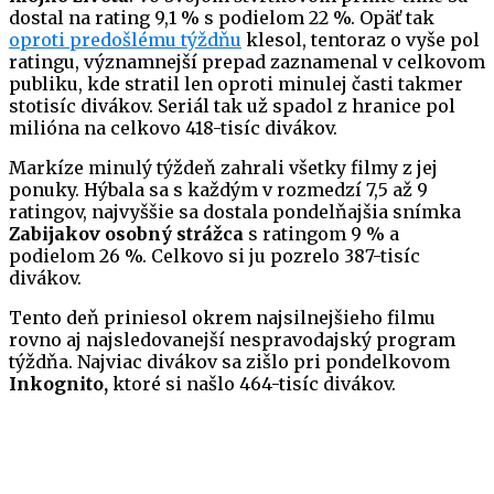
dostal na rating 9,1 % s podielom 22 %. Opäť tak
oproti predošlému týždňu
klesol, tentoraz o vyše pol
ratingu, významnejší prepad zaznamenal v celkovom
publiku, kde stratil len oproti minulej časti takmer
stotisíc divákov. Seriál tak už spadol z hranice pol
milióna na celkovo 418-tisíc divákov.
Markíze minulý týždeň zahrali všetky filmy z jej
ponuky. Hýbala sa s každým v rozmedzí 7,5 až 9
ratingov, najvyššie sa dostala pondelňajšia snímka
Zabijakov osobný strážca
s ratingom 9 % a
podielom 26 %. Celkovo si ju pozrelo 387-tisíc
divákov.
Tento deň priniesol okrem najsilnejšieho filmu
rovno aj najsledovanejší nespravodajský program
týždňa. Najviac divákov sa zišlo pri pondelkovom
Inkognito,
ktoré si našlo 464-tisíc divákov.