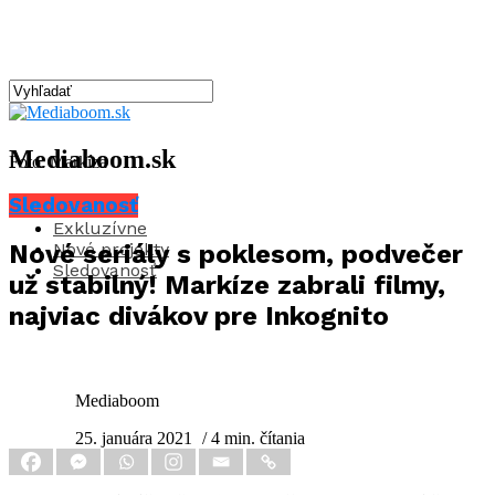
Mediaboom.sk
Foto: Markíza
Sledovanosť
Aktuality
Exkluzívne
Nové projekty
Nové seriály s poklesom, podvečer
Sledovanosť
už stabilný! Markíze zabrali filmy,
najviac divákov pre Inkognito
Mediaboom
25. januára 2021
/ 4 min. čítania