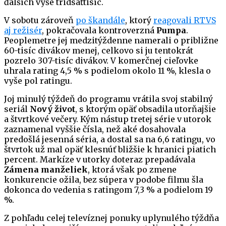
ďalších vyše tridsaťtisíc.
V sobotu zároveň
po škandále
, ktorý
reagovali RTVS
aj režisér
, pokračovala kontroverzná
Pumpa
.
Peoplemetre jej medzitýždenne namerali o približne
60-tisíc divákov menej, celkovo si ju tentokrát
pozrelo 307-tisíc divákov. V komerčnej cieľovke
uhrala rating 4,5 % s podielom okolo 11 %, klesla o
vyše pol ratingu.
Joj minulý týždeň do programu vrátila svoj stabilný
seriál
Nový život
, s ktorým opäť obsadila utorňajšie
a štvrtkové večery. Kým nástup tretej série v utorok
zaznamenal vyššie čísla, než aké dosahovala
predošlá jesenná séria, a dostal sa na 6,6 ratingu, vo
štvrtok už mal opäť klesnúť bližšie k hranici piatich
percent. Markíze v utorky doteraz prepadávala
Zámena manželiek
, ktorá však po zmene
konkurencie ožila, bez súpera v podobe filmu šla
dokonca do vedenia s ratingom 7,3 % a podielom 19
%.
Z pohľadu celej televíznej ponuky uplynulého týždňa