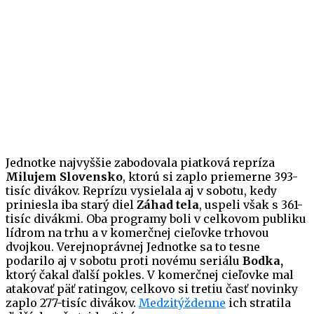
Jednotke najvyššie zabodovala piatková repríza
Milujem Slovensko
, ktorú si zaplo priemerne 393-
tisíc divákov. Reprízu vysielala aj v sobotu, kedy
priniesla iba starý diel
Záhad tela
, uspeli však s 361-
tisíc divákmi. Oba programy boli v celkovom publiku
lídrom na trhu a v komerčnej cieľovke trhovou
dvojkou. Verejnoprávnej Jednotke sa to tesne
podarilo aj v sobotu proti novému seriálu
Bodka,
ktorý čakal ďalší pokles. V komerčnej cieľovke mal
atakovať päť ratingov, celkovo si tretiu časť novinky
zaplo 277-tisíc divákov.
Medzitýždenne
ich stratila