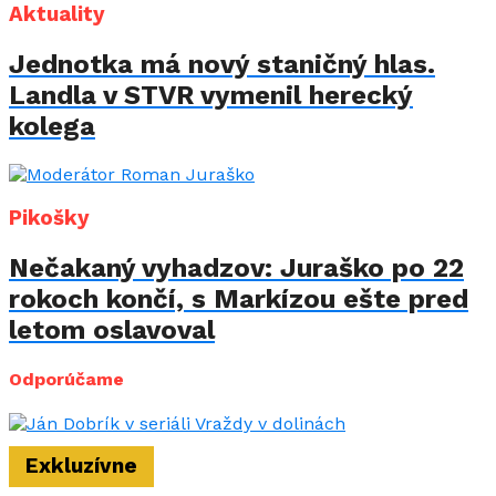
Aktuality
Jednotka má nový staničný hlas.
Landla v STVR vymenil herecký
kolega
Pikošky
Nečakaný vyhadzov: Juraško po 22
rokoch končí, s Markízou ešte pred
letom oslavoval
Odporúčame
Exkluzívne