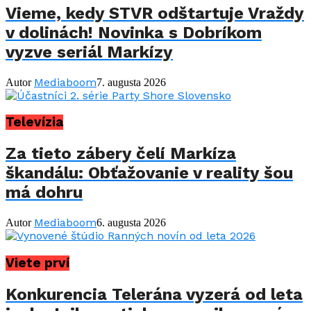
Vieme, kedy STVR odštartuje Vraždy
v dolinách! Novinka s Dobríkom
vyzve seriál Markízy
Mediaboom
Autor
7. augusta 2026
Televízia
Za tieto zábery čelí Markíza
škandálu: Obťažovanie v reality šou
má dohru
Mediaboom
Autor
6. augusta 2026
Viete prví
Konkurencia Telerána vyzerá od leta