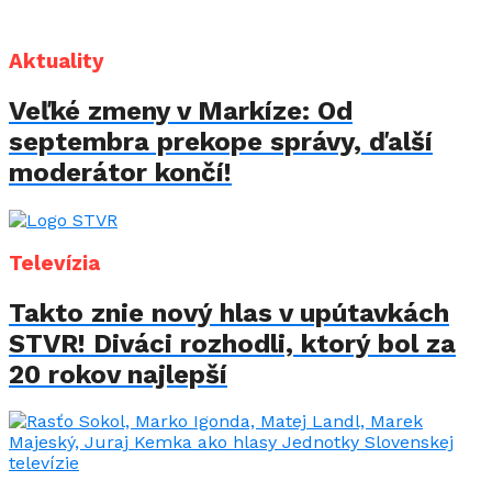
Aktuality
Veľké zmeny v Markíze: Od
septembra prekope správy, ďalší
moderátor končí!
Televízia
Takto znie nový hlas v upútavkách
STVR! Diváci rozhodli, ktorý bol za
20 rokov najlepší