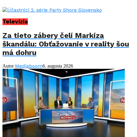
Televízia
Za tieto zábery čelí Markíza
škandálu: Obťažovanie v reality šou
má dohru
Mediaboom
Autor
6. augusta 2026