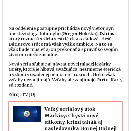
Na oddelenie postupne prichádza nový vietor, syn
anestéziológa Johnnyho (Gregor Hološka),
Dárius,
ktorý rozmetá srdcia sestričiek ako ľadová triešť.
Dáriusovo srdce má však vyššie ambície. Na to sa
však bude musieť aj on prekonať a spraviť so svojím
životom niečo zásadné.
Nová séria sľubuje aj návrat novej mladej lekárky
Gréty,
ktorá je hĺbavá, uvažujúca, nesmierne éterická
a vzbudí v usadenej nemocnici rozruch. Grétu však
vzťahy nezaujímajú. Vzťahy ale zaujímajú Grétu. Karty
sú rozdané.
Zdroj: TV JOJ
Veľký seriálový útok
Markízy: Chystá nové
sitkomy, krimi ťahák aj
nasledovníka Hornej Dolnej!