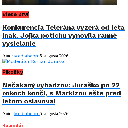
Viete prví
Konkurencia Telerána vyzerá od leta
inak. Jojka potichu vynovila ranné
vysielanie
Mediaboom
Autor
5. augusta 2026
Pikošky
Nečakaný vyhadzov: Juraško po 22
rokoch končí, s Markízou ešte pred
letom oslavoval
Mediaboom
Autor
5. augusta 2026
Kalendár