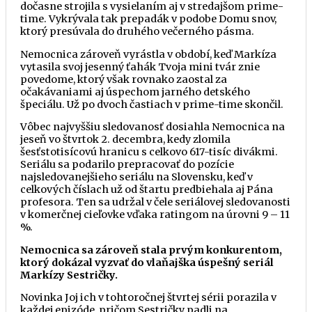
dočasne strojila s vysielaním aj v stredajšom prime-
time. Vykrývala tak prepadák v podobe Domu snov,
ktorý presúvala do druhého večerného pásma.
Nemocnica zároveň vyrástla v období, keď Markíza
vytasila svoj jesenný ťahák Tvoja mini tvár znie
povedome, ktorý však rovnako zaostal za
očakávaniami aj úspechom jarného detského
špeciálu. Už po dvoch častiach v prime-time skončil.
Vôbec najvyššiu sledovanosť dosiahla Nemocnica na
jeseň vo štvrtok 2. decembra, kedy zlomila
šesťstotisícovú hranicu s celkovo 617-tisíc divákmi.
Seriálu sa podarilo prepracovať do pozície
najsledovanejšieho seriálu na Slovensku, keď v
celkových číslach už od štartu predbiehala aj Pána
profesora. Ten sa udržal v čele seriálovej sledovanosti
v komerčnej cieľovke vďaka ratingom na úrovni 9 – 11
%.
Nemocnica sa zároveň stala prvým konkurentom,
ktorý dokázal vyzvať do vlaňajška úspešný seriál
Markízy Sestričky.
Novinka Joj ich v tohtoročnej štvrtej sérii porazila v
každej epizóde, pričom Sestričky padli na