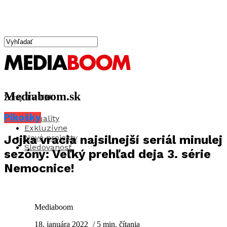
Mediaboom.sk
Zdroj: TV JOJ
Pikošky
Aktuality
Exkluzívne
Nové projekty
Jojka vracia najsilnejší seriál minulej
Sledovanosť
sezóny: Veľký prehľad deja 3. série
Nemocnice!
Mediaboom
18. januára 2022
/ 5 min. čítania