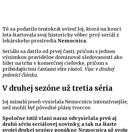
Tú sa podarilo tentokrát uviesť Joj, ktorá na konci
leta štartovala svoj historicky vôbec prvý seriál z
lekárskeho prostredia
Nemocnica
.
Seriálu sa darilo od prvej časti, pričom s jednou
výnimkou pravidelne dominoval sledovanosti ako
líder na trhu v komerčnej cieľovke, pričom s
pribúdajúcimi časťami ešte rástol.
Viac v druhej
polovici článku.
V druhej sezóne už tretia séria
Joj minulú jeseň vysielala Nemocnicu intenzívnejšie,
než mohli byť pôvodné plány tvorcov.
Spoločne totiž vlani naraz odvysielala prvú aj
druhú sériu seriálovej novinky, a tak na štarte
svojej druhej sezóny ponúkne Nemocnica už svoju