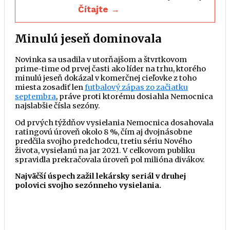
Čítajte →
Minulú jeseň dominovala
Novinka sa usadila v utorňajšom a štvrtkovom
prime-time od prvej časti ako líder na trhu, ktorého
minulú jeseň dokázal v komerčnej cieľovke z toho
miesta zosadiť len
futbalový zápas zo začiatku
septembra
, práve proti ktorému dosiahla Nemocnica
najslabšie čísla sezóny.
Od prvých týždňov vysielania Nemocnica dosahovala
ratingovú úroveň okolo 8 %, čím aj dvojnásobne
predčila svojho predchodcu, tretiu sériu Nového
života, vysielanú na jar 2021. V celkovom publiku
spravidla prekračovala úroveň pol milióna divákov.
Najväčší úspech zažil lekársky seriál v druhej
polovici svojho sezónneho vysielania.