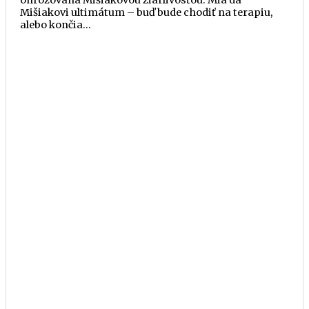
ohrozovaná Mišiakovou žiarlivosťou. Mia dá
Mišiakovi ultimátum – buď bude chodiť na terapiu,
alebo končia…