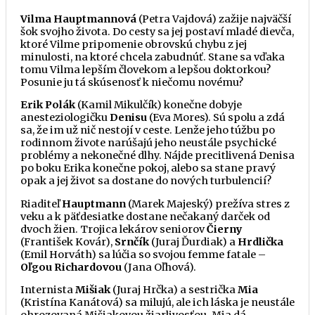
Vilma Hauptmannová
(Petra Vajdová) zažije najväčší
šok svojho života. Do cesty sa jej postaví mladé dievča,
ktoré Vilme pripomenie obrovskú chybu z jej
minulosti, na ktoré chcela zabudnúť. Stane sa vďaka
tomu Vilma lepším človekom a lepšou doktorkou?
Posunie ju tá skúsenosť k niečomu novému?
Erik Polák
(Kamil Mikulčík) konečne dobyje
anesteziologičku
Denisu
(Eva Mores). Sú spolu a zdá
sa, že im už nič nestojí v ceste. Lenže jeho túžbu po
rodinnom živote narúšajú jeho neustále psychické
problémy a nekonečné dlhy. Nájde precitlivená Denisa
po boku Erika konečne pokoj, alebo sa stane pravý
opak a jej život sa dostane do nových turbulencií?
Riaditeľ
Hauptmann
(Marek Majeský) prežíva stres z
veku a k päťdesiatke dostane nečakaný darček od
dvoch žien. Trojica lekárov seniorov
Čierny
(František Kovár),
Srnčík
(Juraj Ďurdiak) a
Hrdlička
(Emil Horváth) sa lúčia so svojou femme fatale –
Oľgou Richardovou
(Jana Oľhová).
Internista
Mišiak
(Juraj Hrčka) a sestrička
Mia
(Kristína Kanátová) sa milujú, ale ich láska je neustále