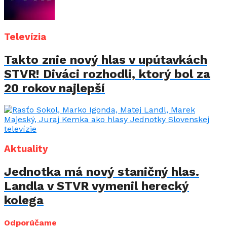
Televízia
Takto znie nový hlas v upútavkách
STVR! Diváci rozhodli, ktorý bol za
20 rokov najlepší
Aktuality
Jednotka má nový staničný hlas.
Landla v STVR vymenil herecký
kolega
Odporúčame