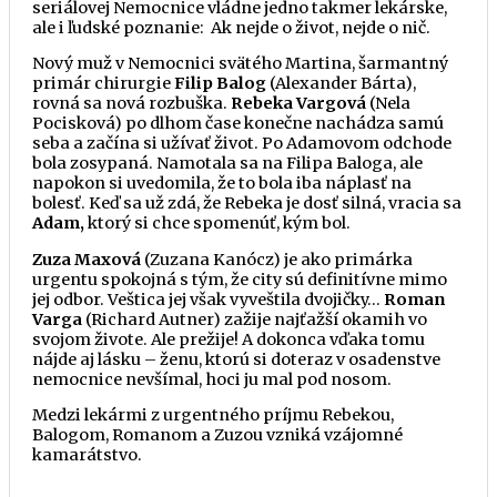
seriálovej Nemocnice vládne jedno takmer lekárske,
ale i ľudské poznanie: Ak nejde o život, nejde o nič.
Nový muž v Nemocnici svätého Martina, šarmantný
primár chirurgie
Filip Balog
(Alexander Bárta),
rovná sa nová rozbuška.
Rebeka Vargová
(Nela
Pocisková) po dlhom čase konečne nachádza samú
seba a začína si užívať život. Po Adamovom odchode
bola zosypaná. Namotala sa na Filipa Baloga, ale
napokon si uvedomila, že to bola iba náplasť na
bolesť. Keď sa už zdá, že Rebeka je dosť silná, vracia sa
Adam,
ktorý si chce spomenúť, kým bol.
Zuza Maxová
(Zuzana Kanócz) je ako primárka
urgentu spokojná s tým, že city sú definitívne mimo
jej odbor. Veštica jej však vyveštila dvojičky…
Roman
Varga
(Richard Autner) zažije najťažší okamih vo
svojom živote. Ale prežije! A dokonca vďaka tomu
nájde aj lásku – ženu, ktorú si doteraz v osadenstve
nemocnice nevšímal, hoci ju mal pod nosom.
Medzi lekármi z urgentného príjmu Rebekou,
Balogom, Romanom a Zuzou vzniká vzájomné
kamarátstvo.