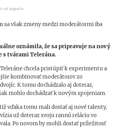
pi od augusta
m sa však zmeny medzi moderátormi iba
álne oznámila, že sa pripravuje na nový
 s tvárami Telerána.
v Teleráne chcela pristúpiť k experimentu a
ejšie kombinovať moderátorov zo
vojíc. K tomu dochádzalo aj doteraz,
 však mohlo dochádzať k novým spojeniam.
otiž vďaka tomu mali dostať aj nové talenty,
evízia už doteraz svoju rannú reláciu vo
ala. Po novom by mohli dostať príležitosť