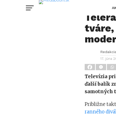
Ďalši
A
Telerá
tváre,
moder
Redakci
17. júna 2
Televízia pr
ďalší balík 
samotných t
Približne tak
ranného divá