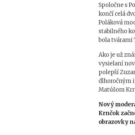
Spoločne s P
končí celá dvo
Poláková mod
stabilného ko
bola tvárami 
Ako je už zn
vysielaní nov
polepší Zuzan
dlhoročným 
Matúšom Kr
Nový moderá
Krnčok začne
obrazovky na