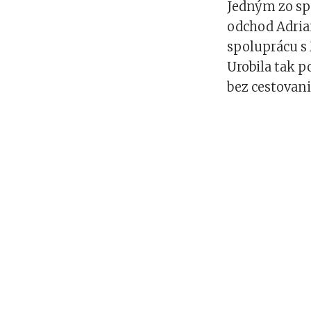
Jedným zo spú
odchod Adrian
spoluprácu s 
Urobila tak 
bez cestovan