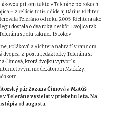
olákovou pritom takto v Teleráne po rokoch
jica – z relácie totiž odíde aj Dárius Richter.
erovala Teleráno od roku 2005, Richtera ako
legu dostala o dva roky neskôr. Dvojica tak
Telerána spolu takmer 15 rokov.
áme, Polákovú a Richtera nahradí v rannom
á dvojica. Z postu redaktorky Telerána si
a Čimová, ktorá dvojku vytvorí s
internetovým moderátorom Markízy,
nčokom.
torský pár Zuzana Čimová a Matúš
 v Teleráne vysielať v priebehu leta. Na
stúpia od augusta.