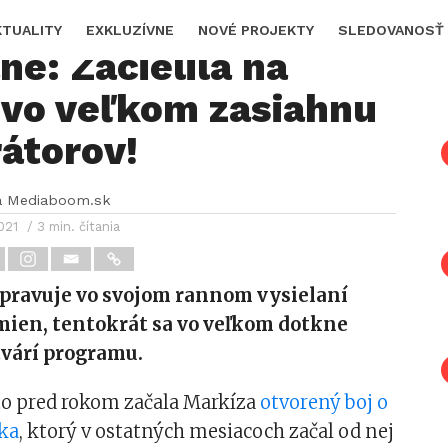
e zmeny Markízy v
KTUALITY
EXKLUZÍVNE
NOVÉ PROJEKTY
SLEDOVANOSŤ
ne: Zacielila na
 vo veľkom zasiahnu
átorov!
a Mediaboom.sk
021
/ 3 min. čítania
ipravuje vo svojom rannom vysielaní
zmien, tentokrát sa vo veľkom dotkne
várí programu.
to pred rokom začala Markíza
otvorený boj o
ka
, ktorý v ostatných mesiacoch začal od nej