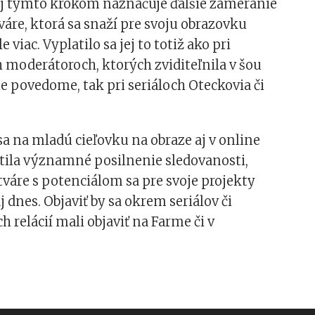
aj týmto krokom naznačuje ďalšie zameranie
váre, ktorá sa snaží pre svoju obrazovku
e viac. Vyplatilo sa jej to totiž ako pri
moderátoroch, ktorých zviditeľnila v šou
ie povedome, tak pri seriáloch Oteckovia či
a na mladú cieľovku na obraze aj v online
ítila významné posilnenie sledovanosti,
váre s potenciálom sa pre svoje projekty
j dnes. Objaviť by sa okrem seriálov či
h relácií mali objaviť na Farme či v