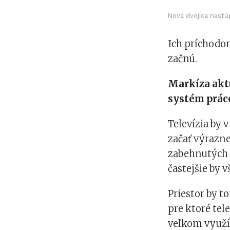
Nová dvojica nastú
Ich príchodo
začnú.
Markíza aktu
systém práce
Televízia by 
začať výrazn
zabehnutých d
častejšie by
Priestor by t
pre ktoré tel
veľkom využív