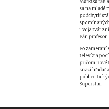
Markíza tak 
sa na mladé t
podchytiť stál
spomínaných 
Tvoja tvár zn
Pán profesor.
Po zameraní s
televízia poc
pričom nové t
snaží hľadať a
publicistickýc
Superstar.