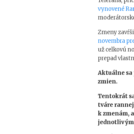
Telerána, pri
vynovené Ran
moderátorsko
Zmeny zavŕši
novembra pre
už celkovú n
prepad vlastn
Aktuálne sa 
zmien.
Tentokrát s
tváre rannej
k zmenám, a t
jednotlivým