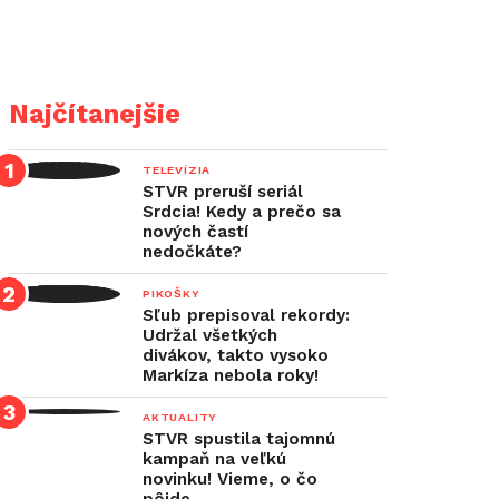
Najčítanejšie
TELEVÍZIA
STVR preruší seriál
Srdcia! Kedy a prečo sa
nových častí
nedočkáte?
PIKOŠKY
Sľub prepisoval rekordy:
Udržal všetkých
divákov, takto vysoko
Markíza nebola roky!
AKTUALITY
STVR spustila tajomnú
kampaň na veľkú
novinku! Vieme, o čo