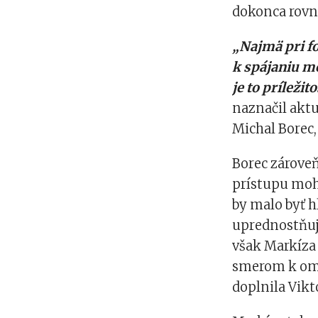
dokonca rovn
„Najmä pri f
k spájaniu m
je to príleži
naznačil aktu
Michal Borec,
Borec zárove
prístupu moh
by malo byť h
uprednostňujú
však Markíza
smerom k oml
doplnila Vikt