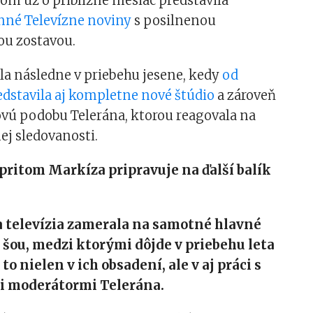
čom už o približne mesiac predstavila
né Televízne noviny
s posilnenou
u zostavou.
la následne v priebehu jesene, kedy
od
dstavila aj kompletne nové štúdio
a zároveň
ovú podobu Telerána, ktorou reagovala na
ej sledovanosti.
pritom Markíza pripravuje na ďalší balík
a televízia zamerala na samotné hlavné
 šou, medzi ktorými dôjde v priebehu leta
o nielen v ich obsadení, ale v aj práci s
i moderátormi Telerána.