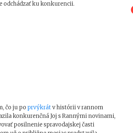
ie odchádzať ku konkurencii.
, čo ju po
prvýkrát
v histórii v rannom
razila konkurenčná Joj s Rannými novinami,
vovať posilnenie spravodajskej časti