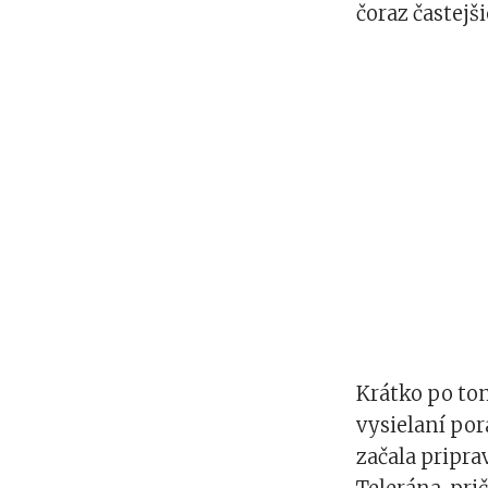
čoraz častejš
Krátko po tom
vysielaní po
začala pripra