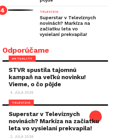
pôjde
TELEVÍZIA
Superstar v Televíznych
novinách? Markíza na
začiatku leta vo
vysielaní prekvapila!
Odporúčame
AKTUALITY
STVR spustila tajomnú
kampaň na veľkú novinku!
Vieme, o čo pôjde
4. JÚLA 2026
TELEVÍZIA
Superstar v Televíznych
novinách? Markíza na začiatku
leta vo vysielaní prekvapila!
2. JÚLA 2026