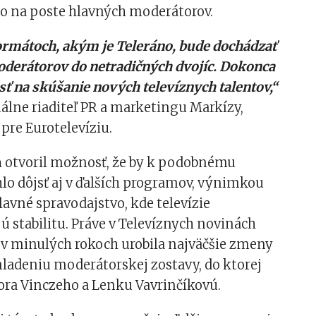
o na poste hlavných moderátorov.
ormátoch, akým je Teleráno, bude dochádzať
oderátorov do netradičných dvojíc. Dokonca
tosť na skúšanie nových televíznych talentov,“
álne riaditeľ PR a marketingu Markízy,
 pre Eurotelevíziu.
ň otvoril možnosť, že by k podobnému
lo dôjsť aj v ďalších programov, výnimkou
lavné spravodajstvo, kde televízie
 stabilitu. Práve v Televíznych novinách
 v minulých rokoch urobila najväčšie zmeny
adeniu moderátorskej zostavy, do ktorej
ora Vinczeho a Lenku Vavrinčíkovú.