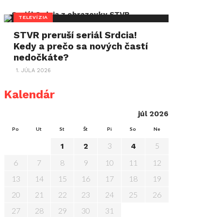
TELEVÍZIA
STVR preruší seriál Srdcia!
Kedy a prečo sa nových častí
nedočkáte?
1. JÚLA 2026
Kalendár
júl 2026
Po
Ut
St
Št
Pi
So
Ne
3
5
1
2
4
6
7
8
9
10
11
12
13
14
15
16
17
18
19
20
21
22
23
24
25
26
27
28
29
30
31