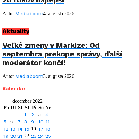
Mediaboom
Autor
4. augusta 2026
Aktuality
Veľké zmeny v Markíze: Od
septembra prekope správy, ďalší
moderátor končí!
Mediaboom
Autor
3. augusta 2026
Kalendár
december 2022
Po
Ut
St
Št
Pi
So
Ne
1
2
3
4
5
6
7
8
9
10
11
12
13
14
15
16
17
18
19
20
21
22
23
24
25