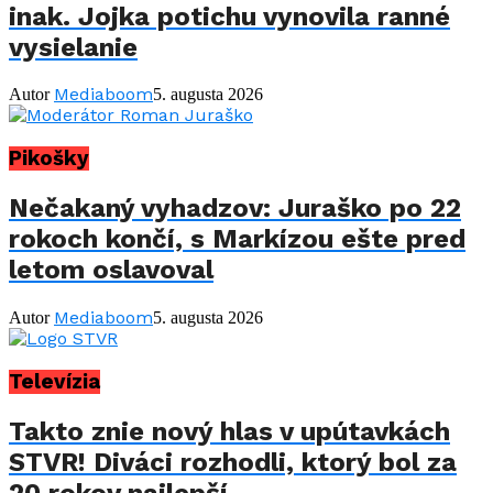
inak. Jojka potichu vynovila ranné
vysielanie
Mediaboom
Autor
5. augusta 2026
Pikošky
Nečakaný vyhadzov: Juraško po 22
rokoch končí, s Markízou ešte pred
letom oslavoval
Mediaboom
Autor
5. augusta 2026
Televízia
Takto znie nový hlas v upútavkách
STVR! Diváci rozhodli, ktorý bol za
20 rokov najlepší