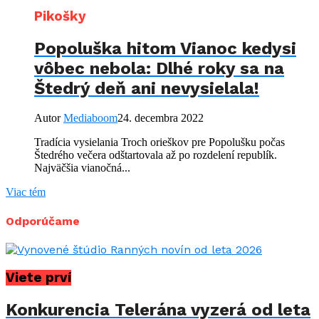
Pikošky
Popoluška hitom Vianoc kedysi
vôbec nebola: Dlhé roky sa na
Štedrý deň ani nevysielala!
Autor
Mediaboom
24. decembra 2022
Tradícia vysielania Troch orieškov pre Popolušku počas
Štedrého večera odštartovala až po rozdelení republík.
Najväčšia vianočná...
Viac tém
Odporúčame
Viete prví
Konkurencia Telerána vyzerá od leta