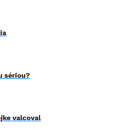
ia
u sériou?
jke valcoval