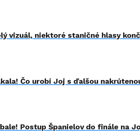
 vizuál, niektoré staničné hlasy konč
kala! Čo urobí Joj s ďalšou nakrúteno
ale! Postup Španielov do finále na Jo