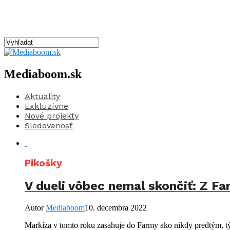
Mediaboom.sk
Aktuality
Exkluzívne
Nové projekty
Sledovanosť
Pikošky
V dueli vôbec nemal skončiť: Z Far
Autor
Mediaboom
10. decembra 2022
Markíza v tomto roku zasahuje do Farmy ako nikdy predtým, týž