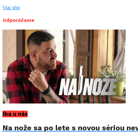
Viac tém
Odporúčame
Iba u nás
Na nože sa po lete s novou sériou ne