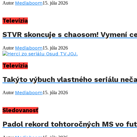
Mediaboom
Autor
15. júla 2026
Televízia
STVR skoncuje s chaosom! Vymení celý
Mediaboom
Autor
15. júla 2026
Televízia
Takýto výbuch vlastného seriálu neča
Mediaboom
Autor
15. júla 2026
Sledovanosť
Padol rekord tohtoročných MS vo futb