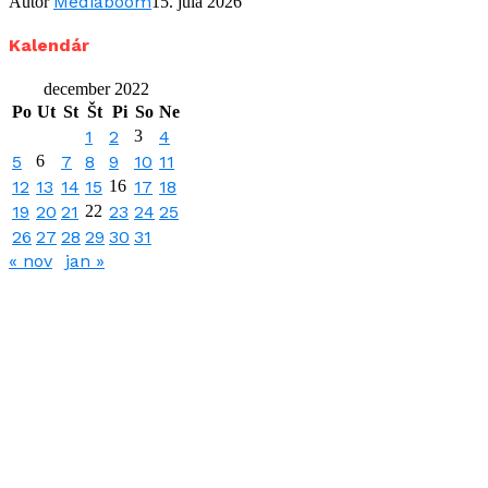
Mediaboom
Autor
15. júla 2026
Kalendár
december 2022
Po
Ut
St
Št
Pi
So
Ne
1
2
3
4
5
6
7
8
9
10
11
12
13
14
15
16
17
18
19
20
21
22
23
24
25
26
27
28
29
30
31
« nov
jan »