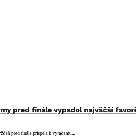
my pred finále vypadol najväčší favori
deň pred finále prispela k vyradeniu...