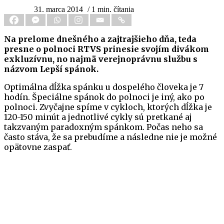
31. marca 2014
/ 1 min. čítania
Na prelome dnešného a zajtrajšieho dňa, teda
presne o polnoci RTVS prinesie svojím divákom
exkluzívnu, no najmä verejnoprávnu službu s
názvom Lepší spánok.
Optimálna dĺžka spánku u dospelého človeka je 7
hodín. Špeciálne spánok do polnoci je iný, ako po
polnoci. Zvyčajne spíme v cykloch, ktorých dĺžka je
120-150 minút a jednotlivé cykly sú pretkané aj
takzvaným paradoxným spánkom. Počas neho sa
často stáva, že sa prebudíme a následne nie je možné
opätovne zaspať.