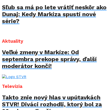
Sľub sa má po lete vrátiť neskôr ako
Dunaj: Kedy Markíza spustí nové
série?
Aktuality
Veľké zmeny v Markíze: Od
septembra prekope správy, ďalší
moderátor končí!
Televízia
Takto znie nový hlas v upútavkách
STVR! Diváci rozhodli, ktorý bol za