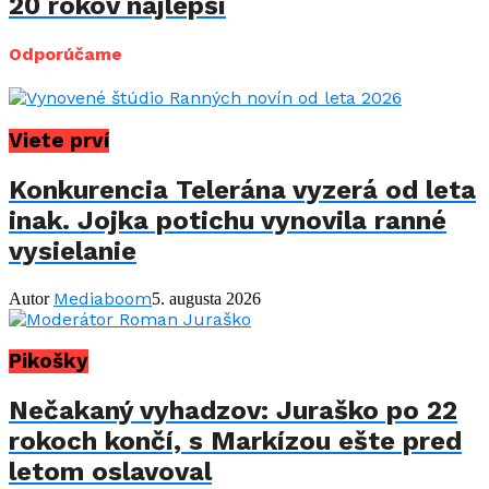
20 rokov najlepší
Odporúčame
Viete prví
Konkurencia Telerána vyzerá od leta
inak. Jojka potichu vynovila ranné
vysielanie
Mediaboom
Autor
5. augusta 2026
Pikošky
Nečakaný vyhadzov: Juraško po 22
rokoch končí, s Markízou ešte pred
letom oslavoval