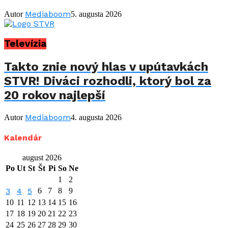
Mediaboom
Autor
5. augusta 2026
Televízia
Takto znie nový hlas v upútavkách
STVR! Diváci rozhodli, ktorý bol za
20 rokov najlepší
Mediaboom
Autor
4. augusta 2026
Kalendár
august 2026
Po
Ut
St
Št
Pi
So
Ne
1
2
3
4
5
6
7
8
9
10
11
12
13
14
15
16
17
18
19
20
21
22
23
24
25
26
27
28
29
30