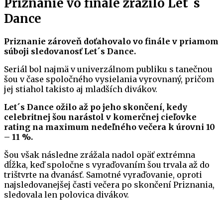
Priznanie vo finále zrazilo Let´s
Dance
Priznanie zároveň doťahovalo vo finále v priamom
súboji sledovanosť Let´s Dance.
Seriál bol najmä v univerzálnom publiku s tanečnou
šou v čase spoločného vysielania vyrovnaný, pričom
jej stiahol takisto aj mladších divákov.
Let´s Dance ožilo až po jeho skončení, kedy
celebritnej šou narástol v komerčnej cieľovke
rating na maximum nedeľného večera k úrovni 10
– 11 %.
Šou však následne zrážala nadol opäť extrémna
dĺžka, keď spoločne s vyraďovaním šou trvala až do
trištvrte na dvanásť. Samotné vyraďovanie, oproti
najsledovanejšej časti večera po skončení Priznania,
sledovala len polovica divákov.