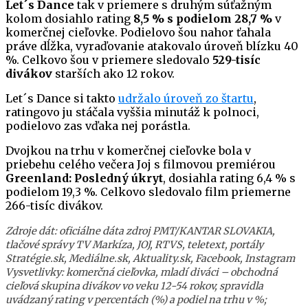
Let´s Dance
tak v priemere s druhým súťažným
kolom dosiahlo rating
8,5 % s podielom 28,7 %
v
komerčnej cieľovke. Podielovo šou nahor ťahala
práve dĺžka, vyraďovanie atakovalo úroveň blízku 40
%. Celkovo šou v priemere sledovalo
529-tisíc
divákov
starších ako 12 rokov.
Let´s Dance si takto
udržalo úroveň zo štartu
,
ratingovo ju stáčala vyššia minutáž k polnoci,
podielovo zas vďaka nej porástla.
Dvojkou na trhu v komerčnej cieľovke bola v
priebehu celého večera Joj s filmovou premiérou
Greenland: Posledný úkryt
, dosiahla rating 6,4 % s
podielom 19,3 %. Celkovo sledovalo film priemerne
266-tisíc divákov.
Zdroje dát: oficiálne dáta zdroj PMT/KANTAR SLOVAKIA,
tlačové správy TV Markíza, JOJ, RTVS, teletext, portály
Stratégie.sk, Mediálne.sk, Aktuality.sk, Facebook, Instagram
Vysvetlivky: komerčná cieľovka, mladí diváci – obchodná
cieľová skupina divákov vo veku 12-54 rokov, spravidla
uvádzaný rating v percentách (%) a podiel na trhu v %;