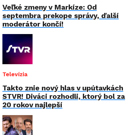
Veľké zmeny v Markíze: Od
septembra prekope správy, ďalší
moderátor končí!
Televízia
Takto znie nový hlas v upútavkách
STVR! Diváci rozhodli, ktorý bol za
20 rokov najlepší