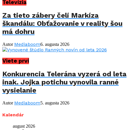
Televízia
Za tieto zábery čelí Markíza
škandálu: Obťažovanie v reality šou
má dohru
Mediaboom
Autor
6. augusta 2026
Viete prví
Konkurencia Telerána vyzerá od leta
inak. Jojka potichu vynovila ranné
vysielanie
Mediaboom
Autor
5. augusta 2026
Kalendár
august 2026