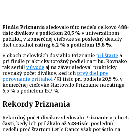
Finále Priznania
sledovalo túto nedeľu celkovo
488-
tisíc divákov s podielom 20,5 %
v univerzálnom
publiku, v komerčnej cieľovke sa posledný desiaty
diel dosiahol
rating 6,2 % s podielom 15,8 %
.
V oboch cieľovkách dosiahlo Priznanie
pri štarte
a
pri finále prakticky totožný podiel na trhu. Rovnako
tak seriál
v úvode
aj na záver sledoval prakticky
rovnaký počet divákov, keď ich
prvý diel pre
porovnanie pritiahol
491-tisíc pri podiele 20,5 %, v
komerčnej cieľovke štartovalo Priznanie na ratingu
6,5 % s podielom 15,7 %.
Rekordy Priznania
Rekordný počet divákov sledovalo Priznanie v jeho
3.
časti
, kedy ich prilákalo až
528-tisíc
, poslednú
nedeľu pred štartom Let´s Dance však porástlo na