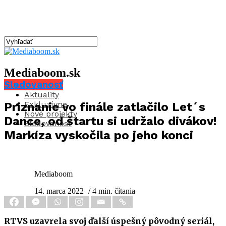
Mediaboom.sk
Sledovanosť
Aktuality
Exkluzívne
Priznanie vo finále zatlačilo Let´s
Nové projekty
Dance, od štartu si udržalo divákov!
Sledovanosť
Markíza vyskočila po jeho konci
Mediaboom
14. marca 2022
/ 4 min. čítania
RTVS uzavrela svoj ďalší úspešný pôvodný seriál,