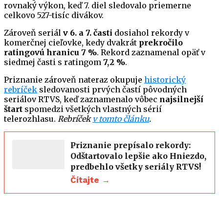
rovnaký výkon, keď 7. diel sledovalo priemerne
celkovo 527-tisíc divákov.
Zároveň seriál
v 6. a 7. časti
dosiahol rekordy v
komerčnej cieľovke, kedy dvakrát
prekročilo
ratingovú hranicu 7 %
. Rekord zaznamenal opäť v
siedmej časti s ratingom
7,2 %
.
Priznanie zároveň nateraz okupuje
historický
rebríček
sledovanosti prvých častí pôvodných
seriálov RTVS, keď zaznamenalo vôbec
najsilnejší
štart
spomedzi všetkých vlastných sérií
telerozhlasu.
Rebríček
v tomto článku
.
Priznanie prepísalo rekordy:
Odštartovalo lepšie ako Hniezdo,
predbehlo všetky seriály RTVS!
Čítajte →