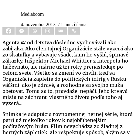
Mediaboom
4. novembra 2013
/ 1 min. čítania
Agenta 47 od detstva dôsledne vychovávali ako
zabijaka. Ako člen tajnej Organizácie stále vyzerá ako
zo škatuľky a vybavuje všade, kam ho vyšlú, špinavé
zákazky. Inšpektor Michael Whittier z Interpolu ho
húževnato, ale márne už tri roky prenasleduje po
celom svete. Všetko sa zmení vo chvíli, keď sa
Organizácia zapletie do politických intríg v Rusku
väčšmi, ako je zdravé, a rozhodne sa svojho muža
obetovať. Tomu sa to, pravdaže, nepáči. Jeho krvavá
misia na záchranu vlastného života podľa toho aj
vyzerá…
Snímka je adaptácia rovnomennej hernej série, ktorá
patrí už niekoľko rokov k najobľúbenejším
počítačovým hrám. Film nevychádza zo žiadnej z
herných zápletiek, ale rešpektuje spôsob, akým sa v