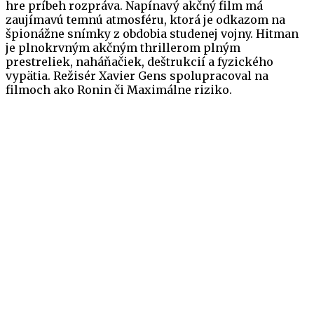
hre príbeh rozpráva. Napínavý akčný film má
zaujímavú temnú atmosféru, ktorá je odkazom na
špionážne snímky z obdobia studenej vojny. Hitman
je plnokrvným akčným thrillerom plným
prestreliek, naháňačiek, deštrukcií a fyzického
vypätia. Režisér Xavier Gens spolupracoval na
filmoch ako Ronin či Maximálne riziko.