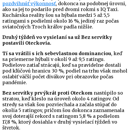
pozdvihnúť výkonnosť
, dokonca na podobnej úrovni,
ako sa jej to podarilo pred dvomi rokmi s IQ Taxi.
Kuchárska reality šou sa hýbala medzi 5 až 5,5
ratingami s podielmi okolo 16 %, jediný raz počas
sviatočných Troch kráľov padla nižšie.
Druhý týždeň vo vysielaní sa už Bez servítky
postavili Oteckovia.
Tí sa vrátili s ich sebevlastnou dominanciou
, keď
sa priemerne hýbali v okolí 9 až 9,5 ratingu.
Podielovo zatiaľ strácajú, keď sa pravidelne dostali
pod kľúčovú hranicu 30 %, podiel na trhu však mohol
oslabiť väčší počet divákov pri obrazovke počas
pandémie.
Bez servítky prvýkrát proti Oteckom
nastúpilo so
stratou, keď kleslo na úroveň okolo 4 ratingov. Od
stredy sa však šou pozviechala a začala stúpať do
okolia 5 ratingov, pričom šou dokonca zaznamenala
svoj doterajší rekord s ratingom 5,8 % a podielom
17,8 %, ktorý dosiahla v druhý vysielací týždeň vo
štvrtok.