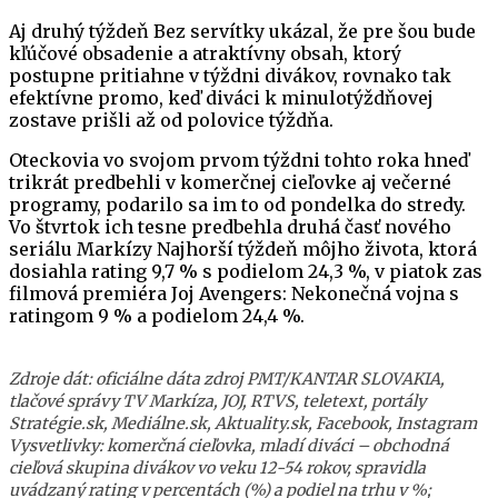
Aj druhý týždeň Bez servítky ukázal, že pre šou bude
kľúčové obsadenie a atraktívny obsah, ktorý
postupne pritiahne v týždni divákov, rovnako tak
efektívne promo, keď diváci k minulotýždňovej
zostave prišli až od polovice týždňa.
Oteckovia vo svojom prvom týždni tohto roka hneď
trikrát predbehli v komerčnej cieľovke aj večerné
programy, podarilo sa im to od pondelka do stredy.
Vo štvrtok ich tesne predbehla druhá časť nového
seriálu Markízy Najhorší týždeň môjho života, ktorá
dosiahla rating 9,7 % s podielom 24,3 %, v piatok zas
filmová premiéra Joj Avengers: Nekonečná vojna s
ratingom 9 % a podielom 24,4 %.
Zdroje dát: oficiálne dáta zdroj PMT/KANTAR SLOVAKIA,
tlačové správy TV Markíza, JOJ, RTVS, teletext, portály
Stratégie.sk, Mediálne.sk, Aktuality.sk, Facebook, Instagram
Vysvetlivky: komerčná cieľovka, mladí diváci – obchodná
cieľová skupina divákov vo veku 12-54 rokov, spravidla
uvádzaný rating v percentách (%) a podiel na trhu v %;