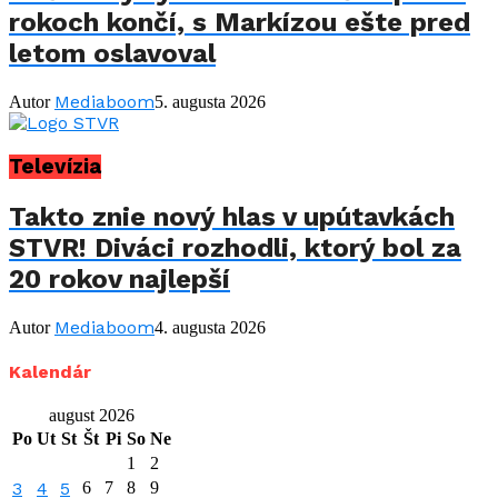
rokoch končí, s Markízou ešte pred
letom oslavoval
Mediaboom
Autor
5. augusta 2026
Televízia
Takto znie nový hlas v upútavkách
STVR! Diváci rozhodli, ktorý bol za
20 rokov najlepší
Mediaboom
Autor
4. augusta 2026
Kalendár
august 2026
Po
Ut
St
Št
Pi
So
Ne
1
2
3
4
5
6
7
8
9