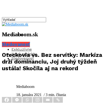
Mediaboom.sk
Foto: TV JOJ
Sledovanosť
Aktuality
Exkluzívne
Nové projekty
Oteckovia vs. Bez servítky: Markíza
Sledovanosť
drží dominanciu, Joj druhý týždeň
ustála! Skočila aj na rekord
Mediaboom
18. januára 2021
/ 3 min. čítania