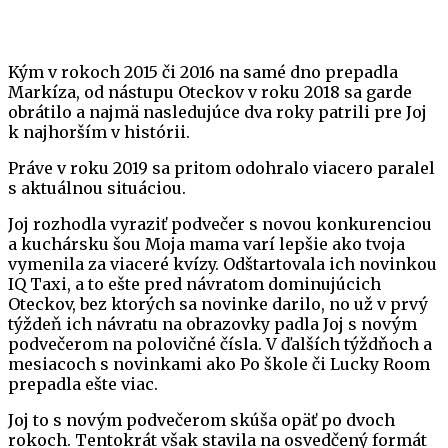
Kým v rokoch 2015 či 2016 na samé dno prepadla
Markíza, od nástupu Oteckov v roku 2018 sa garde
obrátilo a najmä nasledujúce dva roky patrili pre Joj
k najhorším v histórii.
Práve v roku 2019 sa pritom odohralo viacero paralel
s aktuálnou situáciou.
Joj rozhodla vyraziť podvečer s novou konkurenciou
a kuchársku šou Moja mama varí lepšie ako tvoja
vymenila za viaceré kvízy. Odštartovala ich novinkou
IQ Taxi, a to ešte pred návratom dominujúcich
Oteckov, bez ktorých sa novinke darilo, no už v prvý
týždeň ich návratu na obrazovky padla Joj s novým
podvečerom na polovičné čísla. V ďalších týždňoch a
mesiacoch s novinkami ako Po škole či Lucky Room
prepadla ešte viac.
Joj to s novým podvečerom skúša opäť po dvoch
rokoch. Tentokrát však stavila na osvedčený formát