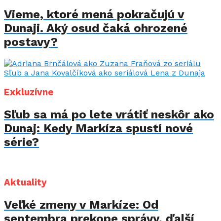
Vieme, ktoré mená pokračujú v
Dunaji. Aký osud čaká ohrozené
postavy?
Exkluzívne
Sľub sa má po lete vrátiť neskôr ako
Dunaj: Kedy Markíza spustí nové
série?
Aktuality
Veľké zmeny v Markíze: Od
septembra prekope správy, ďalší