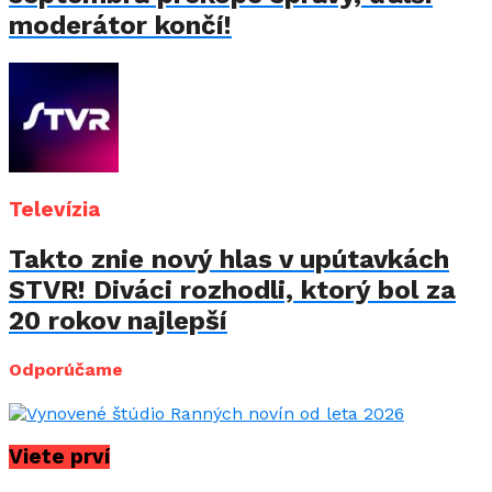
moderátor končí!
Televízia
Takto znie nový hlas v upútavkách
STVR! Diváci rozhodli, ktorý bol za
20 rokov najlepší
Odporúčame
Viete prví