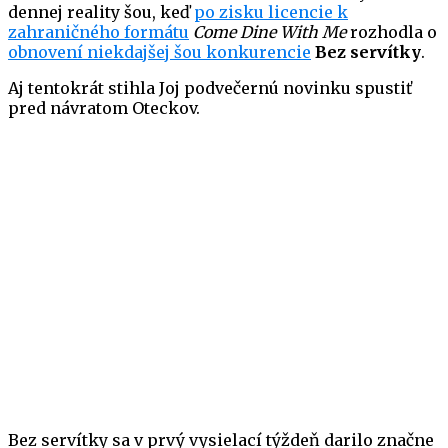
dennej reality šou, keď
po zisku licencie k
zahraničného formátu
Come Dine With Me
rozhodla o
obnovení niekdajšej šou konkurencie
Bez servítky
.
Aj tentokrát stihla Joj podvečernú novinku spustiť
pred návratom Oteckov.
Bez servítky sa v prvý vysielací týždeň darilo značne