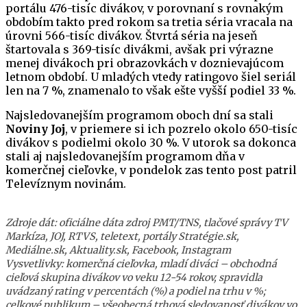
portálu 476-tisíc divákov, v porovnaní s rovnakým
obdobím takto pred rokom sa tretia séria vracala na
úrovni 566-tisíc divákov. Štvrtá séria na jeseň
štartovala s 369-tisíc divákmi, avšak pri výrazne
menej divákoch pri obrazovkách v doznievajúcom
letnom období. U mladých vtedy ratingovo šiel seriál
len na 7 %, znamenalo to však ešte vyšší podiel 33 %.
Najsledovanejším programom oboch dní sa stali
Noviny Joj
, v priemere si ich pozrelo okolo 650-tisíc
divákov s podielmi okolo 30 %. V utorok sa dokonca
stali aj najsledovanejším programom dňa v
komerčnej cieľovke, v pondelok zas tento post patril
Televíznym novinám.
Zdroje dát: oficiálne dáta zdroj PMT/TNS, tlačové správy TV
Markíza, JOJ, RTVS, teletext, portály Stratégie.sk,
Mediálne.sk, Aktuality.sk, Facebook, Instagram
Vysvetlivky: komerčná cieľovka, mladí diváci – obchodná
cieľová skupina divákov vo veku 12-54 rokov, spravidla
uvádzaný rating v percentách (%) a podiel na trhu v %;
celkové publikum – všeobecná trhová sledovanosť divákov vo