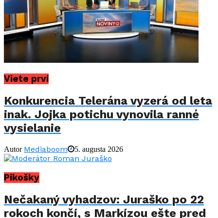
Viete prví
Konkurencia Telerána vyzerá od leta
inak. Jojka potichu vynovila ranné
vysielanie
Mediaboom
Autor
5. augusta 2026
Pikošky
Nečakaný vyhadzov: Juraško po 22
rokoch končí, s Markízou ešte pred