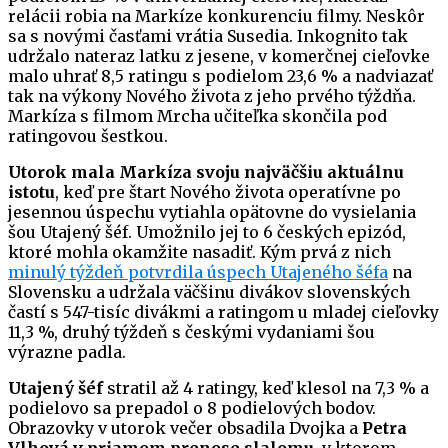
relácii robia na Markíze konkurenciu filmy. Neskôr
sa s novými časťami vrátia Susedia. Inkognito tak
udržalo nateraz latku z jesene, v komerčnej cieľovke
malo uhrať 8,5 ratingu s podielom 23,6 % a nadviazať
tak na výkony Nového života z jeho prvého týždňa.
Markíza s filmom Mrcha učiteľka skončila pod
ratingovou šestkou.
Utorok mala Markíza svoju najväčšiu aktuálnu
istotu
, keď pre štart Nového života operatívne po
jesennou úspechu vytiahla opätovne do vysielania
šou Utajený šéf. Umožnilo jej to 6 českých epizód,
ktoré mohla okamžite nasadiť. Kým prvá z nich
minulý týždeň potvrdila úspech Utajeného šéfa
na
Slovensku a udržala väčšinu divákov slovenských
častí s 547-tisíc divákmi a ratingom u mladej cieľovky
11,3 %, druhý týždeň s českými vydaniami šou
výrazne padla.
Utajený šéf
stratil až 4 ratingy, keď klesol na 7,3 % a
podielovo sa prepadol o 8 podielových bodov.
Obrazovky v utorok večer obsadila Dvojka a
Petra