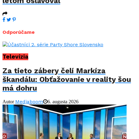
letom oslavoval
Odporúčame
Televízia
Za tieto zábery čelí Markíza
škandálu: Obťažovanie v reality šou
má dohru
Mediaboom
Autor
6. augusta 2026