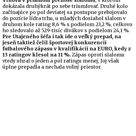
Vlhová v priamom prenose slalomu
, v ktorom
dokázala druhýkrát po sebe triumfovať. Druhé kolo
začínajúce po pol deviatej sa postupne prebojovalo
do pozície lídra trhu, u mladých dosiahol slalom v
druhom kole rating 8,6 % s podielom 23,2 %, celkovo
ho sledovalo až 529-tisíc divákov s podielom 24,1 %.
Pre Utajeného šéfa i tak ide o veľký prepad, na
jeseň taktiež čelil športovej konkurencii
futbalového zápasu v kvalifikácii na EURO, kedy z
13 ratingov klesol na 11 %.
Zápas oproti slalomu
vtedy uhral o jeden a pol ratingu menej, Joj však
úplne prepadla a nechala voľný priestor.