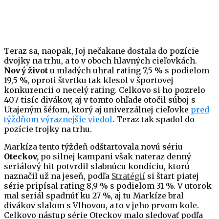
Teraz sa, naopak, Joj nečakane dostala do pozície
dvojky na trhu, a to v oboch hlavných cieľovkách.
Nový život
u mladých uhral rating 7,5 % s podielom
19,5 %, oproti štvrtku tak klesol v športovej
konkurencii o necelý rating. Celkovo si ho pozrelo
407-tisíc divákov, aj v tomto ohľade otočil súboj s
Utajeným šéfom, ktorý aj univerzálnej cieľovke
pred
týždňom výraznejšie viedol
. Teraz tak spadol do
pozície trojky na trhu.
Markíza tento týždeň odštartovala novú sériu
Oteckov,
po silnej kampani však nateraz denný
seriálový hit potvrdil slabnúcu kondíciu, ktorú
naznačil už na jeseň, podľa
Stratégií
si štart piatej
série pripísal rating 8,9 % s podielom 31 %. V utorok
mal seriál spadnúť ku 27 %, aj tu Markíze bral
divákov slalom s Vlhovou, a to v jeho prvom kole.
Celkovo nástup série Oteckov malo sledovať podľa