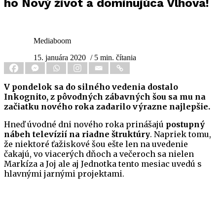
ho Nový život a dominujúca Vlhová!
Mediaboom
15. januára 2020
/ 5 min. čítania
V pondelok sa do silného vedenia dostalo
Inkognito, z pôvodných zábavných šou sa mu na
začiatku nového roka zadarilo výrazne najlepšie.
Hneď úvodné dni nového roka prinášajú
postupný
nábeh televízií na riadne štruktúry
. Napriek tomu,
že niektoré ťažiskové šou ešte len na uvedenie
čakajú, vo viacerých dňoch a večeroch sa nielen
Markíza a Joj ale aj Jednotka tento mesiac uvedú s
hlavnými jarnými projektami.