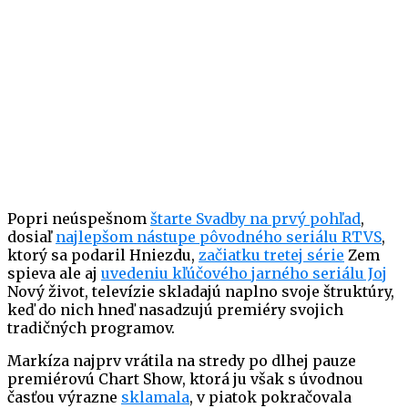
Popri neúspešnom
štarte Svadby na prvý pohľad
,
dosiaľ
najlepšom nástupe pôvodného seriálu RTVS
,
ktorý sa podaril Hniezdu,
začiatku tretej série
Zem
spieva ale aj
uvedeniu kľúčového jarného seriálu Joj
Nový život, televízie skladajú naplno svoje štruktúry,
keď do nich hneď nasadzujú premiéry svojich
tradičných programov.
Markíza najprv vrátila na stredy po dlhej pauze
premiérovú Chart Show, ktorá ju však s úvodnou
časťou výrazne
sklamala
, v piatok pokračovala