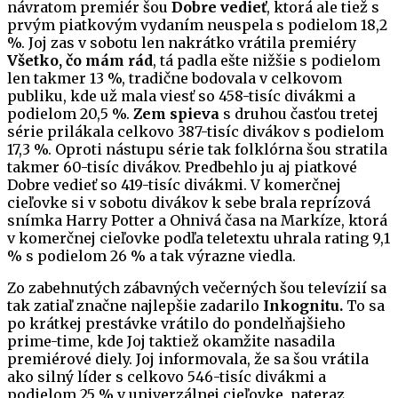
návratom premiér šou
Dobre vedieť
, ktorá ale tiež s
prvým piatkovým vydaním neuspela s podielom 18,2
%. Joj zas v sobotu len nakrátko vrátila premiéry
Všetko, čo mám rád
, tá padla ešte nižšie s podielom
len takmer 13 %, tradične bodovala v celkovom
publiku, kde už mala viesť so 458-tisíc divákmi a
podielom 20,5 %.
Zem spieva
s druhou časťou tretej
série prilákala celkovo 387-tisíc divákov s podielom
17,3 %. Oproti nástupu série tak folklórna šou stratila
takmer 60-tisíc divákov. Predbehlo ju aj piatkové
Dobre vedieť so 419-tisíc divákmi. V komerčnej
cieľovke si v sobotu divákov k sebe brala reprízová
snímka Harry Potter a Ohnivá časa na Markíze, ktorá
v komerčnej cieľovke podľa teletextu uhrala rating 9,1
% s podielom 26 % a tak výrazne viedla.
Zo zabehnutých zábavných večerných šou televízií sa
tak zatiaľ značne najlepšie zadarilo
Inkognitu.
To sa
po krátkej prestávke vrátilo do pondelňajšieho
prime-time, kde Joj taktiež okamžite nasadila
premiérové diely. Joj informovala, že sa šou vrátila
ako silný líder s celkovo 546-tisíc divákmi a
podielom 25 % v univerzálnej cieľovke, nateraz