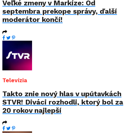
Veľké zmeny v Markíze: Od
septembra prekope správy, ďalší
moderátor končí!
Televízia
Takto znie nový hlas v upútavkách
STVR! Diváci rozhodli, ktorý bol za
20 rokov najlepší