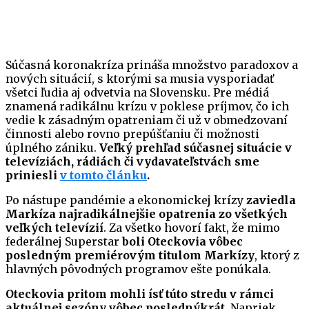
Súčasná koronakríza prináša množstvo paradoxov a
nových situácií, s ktorými sa musia vysporiadať
všetci ľudia aj odvetvia na Slovensku. Pre médiá
znamená radikálnu krízu v poklese príjmov, čo ich
vedie k zásadným opatreniam či už v obmedzovaní
činnosti alebo rovno prepúšťaniu či možnosti
úplného zániku.
Veľký prehľad súčasnej situácie v
televíziách, rádiách či vydavateľstvách sme
priniesli
v tomto článku
.
Po nástupe pandémie a ekonomickej krízy
zaviedla
Markíza najradikálnejšie opatrenia zo všetkých
veľkých televízií
. Za všetko hovorí fakt, že mimo
federálnej Superstar
boli Oteckovia vôbec
posledným premiérovým titulom Markízy
, ktorý z
hlavných pôvodných programov ešte ponúkala.
Oteckovia pritom mohli ísť túto stredu v rámci
aktuálnej sezóny vôbec poslednýkrát.
Napriek