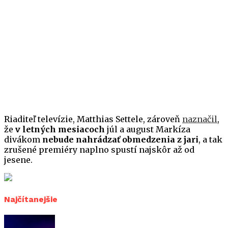
Riaditeľ televízie, Matthias Settele, zároveň
naznačil
,
že
v letných mesiacoch
júl a august Markíza
divákom
nebude nahrádzať obmedzenia z jari
, a tak
zrušené premiéry naplno spustí najskôr až od
jesene.
Najčítanejšie