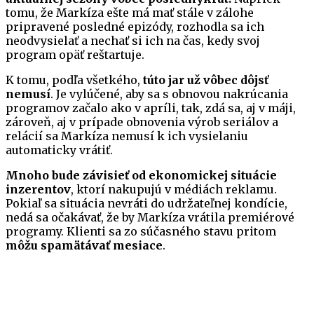
tomu, že Markíza ešte má mať stále v zálohe
pripravené posledné epizódy, rozhodla sa ich
neodvysielať a nechať si ich na čas, kedy svoj
program opäť reštartuje.
K tomu, podľa všetkého,
túto jar už vôbec dôjsť
nemusí
. Je vylúčené, aby sa s obnovou nakrúcania
programov začalo ako v apríli, tak, zdá sa, aj v máji,
zároveň, aj v prípade obnovenia výrob seriálov a
relácií sa Markíza nemusí k ich vysielaniu
automaticky vrátiť.
Mnoho bude závisieť od ekonomickej situácie
inzerentov
, ktorí nakupujú v médiách reklamu.
Pokiaľ sa situácia nevráti do udržateľnej kondície,
nedá sa očakávať, že by Markíza vrátila premiérové
programy. Klienti sa zo súčasného stavu pritom
môžu spamätávať mesiace
.