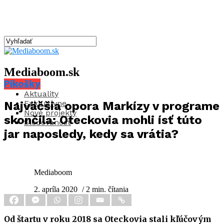
Mediaboom.sk
Pikošky
Aktuality
Exkluzívne
Najväčšia opora Markízy v programe
Nové projekty
skončila: Oteckovia mohli ísť túto
Sledovanosť
jar naposledy, kedy sa vrátia?
Mediaboom
2. apríla 2020
/ 2 min. čítania
Od štartu v roku 2018 sa Oteckovia stali kľúčovým