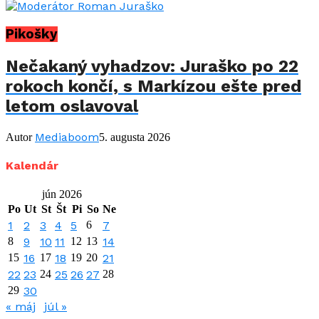
Pikošky
Nečakaný vyhadzov: Juraško po 22
rokoch končí, s Markízou ešte pred
letom oslavoval
Mediaboom
Autor
5. augusta 2026
Kalendár
jún 2026
Po
Ut
St
Št
Pi
So
Ne
1
2
3
4
5
6
7
8
9
10
11
12
13
14
15
16
17
18
19
20
21
22
23
24
25
26
27
28
29
30
« máj
júl »