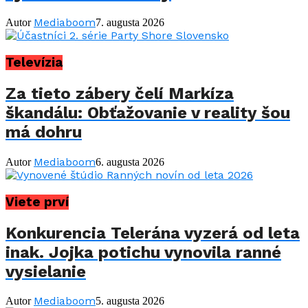
Mediaboom
Autor
7. augusta 2026
Televízia
Za tieto zábery čelí Markíza
škandálu: Obťažovanie v reality šou
má dohru
Mediaboom
Autor
6. augusta 2026
Viete prví
Konkurencia Telerána vyzerá od leta
inak. Jojka potichu vynovila ranné
vysielanie
Mediaboom
Autor
5. augusta 2026