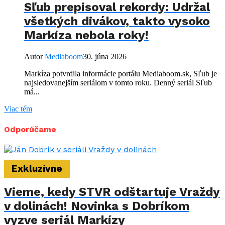
Sľub prepisoval rekordy: Udržal
všetkých divákov, takto vysoko
Markíza nebola roky!
Autor
Mediaboom
30. júna 2026
Markíza potvrdila informácie portálu Mediaboom.sk, Sľub je
najsledovanejším seriálom v tomto roku. Denný seriál Sľub
má...
Viac tém
Odporúčame
Exkluzívne
Vieme, kedy STVR odštartuje Vraždy
v dolinách! Novinka s Dobríkom
vyzve seriál Markízy