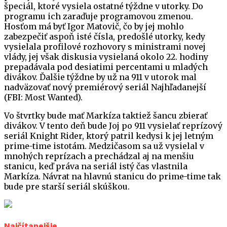
špeciál, ktoré vysiela ostatné týždne v utorky. Do
programu ich zaraďuje programovou zmenou.
Hosťom má byť Igor Matovič, čo by jej mohlo
zabezpečiť aspoň isté čísla, predošlé utorky, kedy
vysielala profilové rozhovory s ministrami novej
vlády, jej však diskusia vysielaná okolo 22. hodiny
prepadávala pod desiatimi percentami u mladých
divákov. Ďalšie týždne by už na 911 v utorok mal
nadväzovať nový premiérový seriál Najhľadanejší
(FBI: Most Wanted).
Vo štvrtky bude mať Markíza taktiež šancu zbierať
divákov. V tento deň bude Joj po 911 vysielať reprízový
seriál Knight Rider, ktorý patril kedysi k jej letným
prime-time istotám. Medzičasom sa už vysielal v
mnohých reprízach a prechádzal aj na menšiu
stanicu, keď práva na seriál istý čas vlastnila
Markíza. Návrat na hlavnú stanicu do prime-time tak
bude pre starší seriál skúškou.
Najčítanejšie