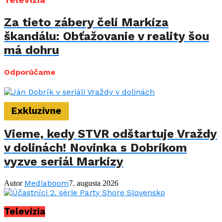
Za tieto zábery čelí Markíza
škandálu: Obťažovanie v reality šou
má dohru
Odporúčame
Exkluzívne
Vieme, kedy STVR odštartuje Vraždy
v dolinách! Novinka s Dobríkom
vyzve seriál Markízy
Mediaboom
Autor
7. augusta 2026
Televízia