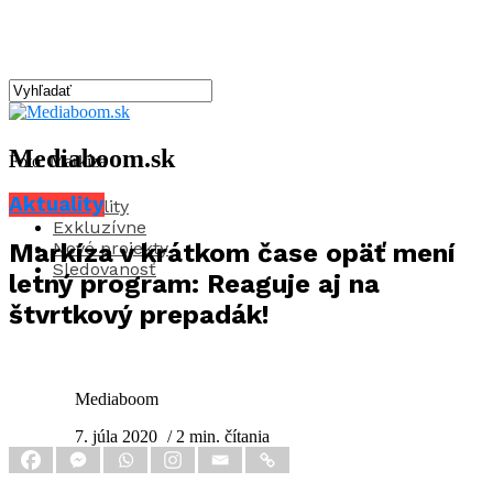
Mediaboom.sk
Foto: Markíza
Aktuality
Aktuality
Exkluzívne
Nové projekty
Markíza v krátkom čase opäť mení
Sledovanosť
letný program: Reaguje aj na
štvrtkový prepadák!
Mediaboom
7. júla 2020
/ 2 min. čítania