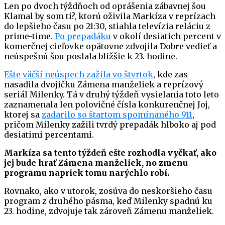
Len po dvoch týždňoch od oprášenia zábavnej šou
Klamal by som ti?, ktorú oživila Markíza v reprízach
do lepšieho času po 21:30, stiahla televízia reláciu z
prime-time.
Po prepadáku
v okolí desiatich percent v
komerčnej cieľovke opätovne zdvojila Dobre vedieť a
neúspešnú šou poslala bližšie k 23. hodine.
Ešte väčší neúspech zažila vo štvrtok
, kde zas
nasadila dvojičku Zámena manželiek a reprízový
seriál Milenky. Tá v druhý týždeň vysielania toto leto
zaznamenala len polovičné čísla konkurenčnej Joj,
ktorej sa
zadarilo so štartom spomínaného 911
,
pričom Milenky zažili tvrdý prepadák hlboko aj pod
desiatimi percentami.
Markíza sa tento týždeň ešte rozhodla vyčkať, ako
jej bude hrať Zámena manželiek, no zmenu
programu napriek tomu narýchlo robí.
Rovnako, ako v utorok, zosúva do neskoršieho času
program z druhého pásma, keď Milenky spadnú ku
23. hodine, zdvojuje tak zároveň Zámenu manželiek.