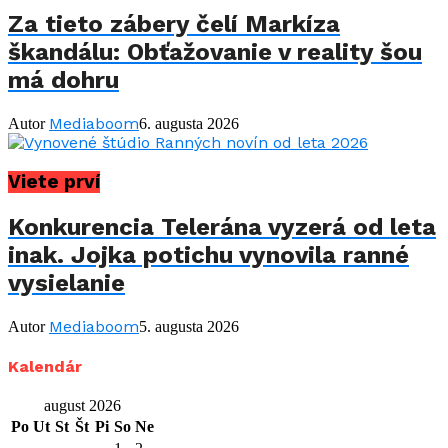
Za tieto zábery čelí Markíza
škandálu: Obťažovanie v reality šou
má dohru
Mediaboom
Autor
6. augusta 2026
Viete prví
Konkurencia Telerána vyzerá od leta
inak. Jojka potichu vynovila ranné
vysielanie
Mediaboom
Autor
5. augusta 2026
Kalendár
august 2026
Po
Ut
St
Št
Pi
So
Ne