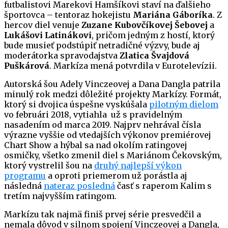
futbalistovi Marekovi Hamšíkovi staví na ďalšieho
športovca – tentoraz hokejistu
Mariána Gáboríka
. Z
hercov diel venuje
Zuzane Kubovčíkovej Šebovej
a
Lukášovi Latinákovi
, pričom jedným z hostí, ktorý
bude musieť podstúpiť netradičné výzvy, bude aj
moderátorka spravodajstva
Zlatica Švajdová
Puškárová
. Markíza mená potvrdila v Eurotelevízii.
Autorská šou Adely Vinczeovej a Dana Dangla patrila
minulý rok medzi dôležité projekty Markízy. Formát,
ktorý si dvojica úspešne vyskúšala
pilotným dielom
vo februári 2018, vytiahla už s pravidelným
nasadením od marca 2019. Najprv nehrával čísla
výrazne vyššie od vtedajších výkonov premiérovej
Chart Show a hýbal sa nad okolím ratingovej
osmičky, všetko zmenil diel s Mariánom Čekovským,
ktorý vystrelil šou na
druhý najlepší výkon
programu
a oproti priemerom už porástla aj
následná
nateraz posledná
časť s raperom Kalim s
tretím najvyšším ratingom.
Markízu tak najmä finiš prvej série presvedčil a
nemala dôvod v silnom spojení Vinczeovej a Dangla,