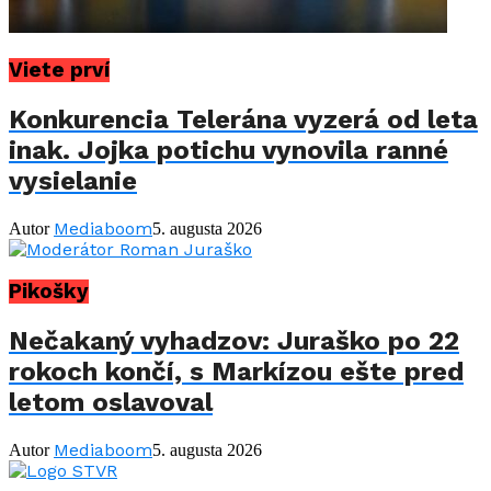
Viete prví
Konkurencia Telerána vyzerá od leta
inak. Jojka potichu vynovila ranné
vysielanie
Mediaboom
Autor
5. augusta 2026
Pikošky
Nečakaný vyhadzov: Juraško po 22
rokoch končí, s Markízou ešte pred
letom oslavoval
Mediaboom
Autor
5. augusta 2026