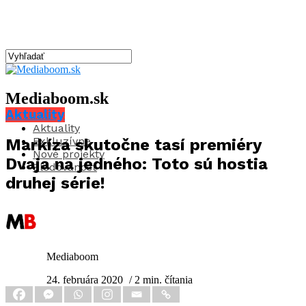
Mediaboom.sk
Aktuality
Aktuality
Exkluzívne
Markíza skutočne tasí premiéry
Nové projekty
Dvaja na jedného: Toto sú hostia
Sledovanosť
druhej série!
Mediaboom
24. februára 2020
/ 2 min. čítania