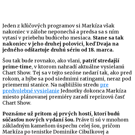
Jeden z kľúčových programov si Markíza však
nakoniec v zálohe neponechá a predsa sa s ním
vytasí v priebehu budúceho mesiaca.
Stane sa tak
nakoniec v jeho druhej polovici, keď Dvaja na
jedného odštartuje druhú sériu od 18. marca.
Šou tak bude rovnako, ako vlani,
patriť stredajší
prime-time
, v ktorom nahradí aktuálne vysielanú
Chart Show. Tej sa v tejto sezóne nedarí tak, ako pred
rokom, a hýbe sa pod siedmimi ratingami, neraz pod
priemermi stanice. Na najbližšiu stredu
pre
predvolebné vysielanie
Jednotky dokonca Markíza
miesto plánovanej premiéry zaradí reprízovú časť
Chart Show.
Poznáme už pritom aj prvých hostí, ktorí budú
súčasťou nových vydaní šou.
Práve tí sú v mnohom
základným kameňom úspechu celej šou, pričom
Markíza po tenistke Dominike Cibulkovej a