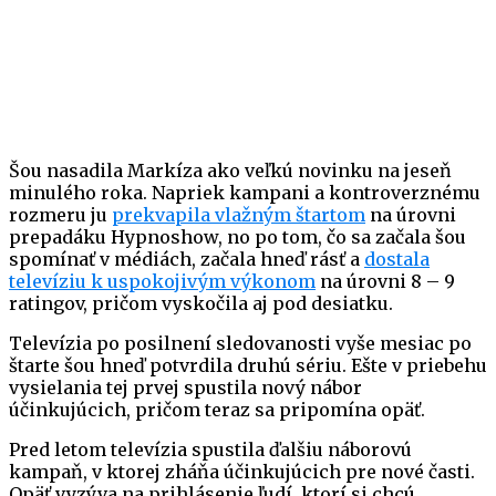
Šou nasadila Markíza ako veľkú novinku na jeseň
minulého roka. Napriek kampani a kontroverznému
rozmeru ju
prekvapila vlažným štartom
na úrovni
prepadáku Hypnoshow, no po tom, čo sa začala šou
spomínať v médiách, začala hneď rásť a
dostala
televíziu k uspokojivým výkonom
na úrovni 8 – 9
ratingov, pričom vyskočila aj pod desiatku.
Televízia po posilnení sledovanosti vyše mesiac po
štarte šou hneď potvrdila druhú sériu. Ešte v priebehu
vysielania tej prvej spustila nový nábor
účinkujúcich, pričom teraz sa pripomína opäť.
Pred letom televízia spustila ďalšiu náborovú
kampaň, v ktorej zháňa účinkujúcich pre nové časti.
Opäť vyzýva na prihlásenie ľudí, ktorí si chcú