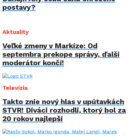
postavy?
Aktuality
Veľké zmeny v Markíze: Od
septembra prekope správy, ďalší
moderátor končí!
Televízia
Takto znie nový hlas v upútavkách
STVR! Diváci rozhodli, ktorý bol za
20 rokov najlepší