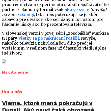
prostredníctvom experimentu skúsiť nájsť životného
partnera. Samotný formát však
ako vo svete
(prehľad
na konci
článku
)
, tak u nás potvrdzuje, že je skôr
zábavou pre divákov, ako serióznym formátom pre
hľadanie lásky ako ho prezentovala televízia.
V slovenskej verzii v prvej sérii „zosobášila“ Markíza
tri páry,
všetky sa po nakrúcaní rozišli
. Navyše,
nakoľko televízia nakrúcala šou dlho pred jej
vysielaním, v reálnom čase už účastníci viedli úplne
iné životy.
Najčítanejšie
Iba u nás
Vieme, ktoré mená pokračujú v
Dunaji. Aký osud čaká ohrozené