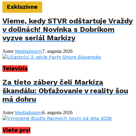
Exkluzívne
Vieme, kedy STVR odštartuje Vraždy
v dolinách! Novinka s Dobríkom
vyzve seriál Markízy
Mediaboom
Autor
7. augusta 2026
Televízia
Za tieto zábery čelí Markíza
škandálu: Obťažovanie v reality šou
má dohru
Mediaboom
Autor
6. augusta 2026
Viete prví