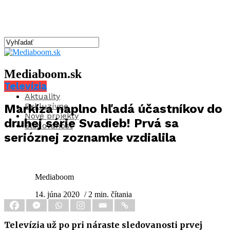
Mediaboom.sk
Televízia
Aktuality
Exkluzívne
Markíza naplno hľadá účastníkov do
Nové projekty
druhej série Svadieb! Prvá sa
Sledovanosť
serióznej zoznamke vzdialila
Mediaboom
14. júna 2020
/ 2 min. čítania
Televízia už po pri náraste sledovanosti prvej