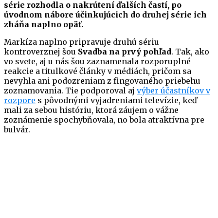
série rozhodla o nakrútení ďalších častí, po
úvodnom nábore účinkujúcich do druhej série ich
zháňa naplno opäť.
Markíza naplno pripravuje druhú sériu
kontroverznej šou
Svadba na prvý pohľad
. Tak, ako
vo svete, aj u nás šou zaznamenala rozporuplné
reakcie a titulkové články v médiách, pričom sa
nevyhla ani podozreniam z fingovaného priebehu
zoznamovania. Tie podporoval aj
výber účastníkov v
rozpore
s pôvodnými vyjadreniami televízie, keď
mali za sebou históriu, ktorá záujem o vážne
zoznámenie spochybňovala, no bola atraktívna pre
bulvár.