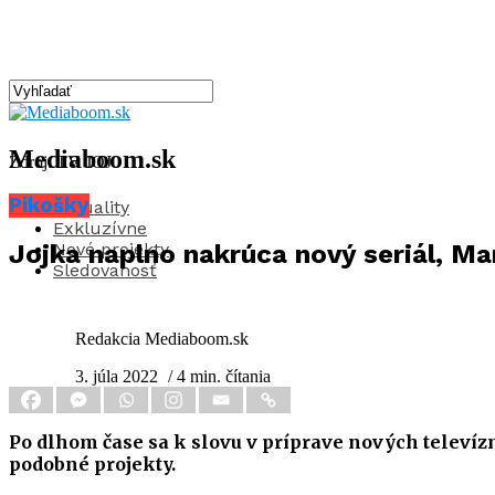
Mediaboom.sk
Zdroj: TV JOJ
Pikošky
Aktuality
Exkluzívne
Nové projekty
Jojka naplno nakrúca nový seriál, Ma
Sledovanosť
Redakcia Mediaboom.sk
3. júla 2022
/ 4 min. čítania
Po dlhom čase sa k slovu v príprave nových televí
podobné projekty.