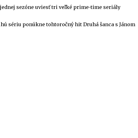
 jednej sezóne uviesť tri veľké prime-time seriály
uhú sériu ponúkne tohtoročný hit Druhá šanca s Jánom