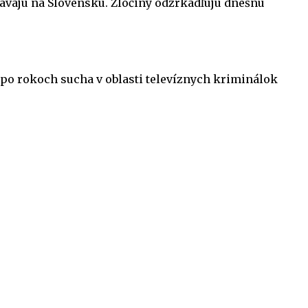
rávajú na Slovensku. Zločiny odzrkadľujú dnešnú
po rokoch sucha v oblasti televíznych kriminálok