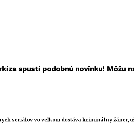
rkíza spustí podobnú novinku! Môžu n
znych seriálov vo veľkom
dostáva
kriminálny žáner, u