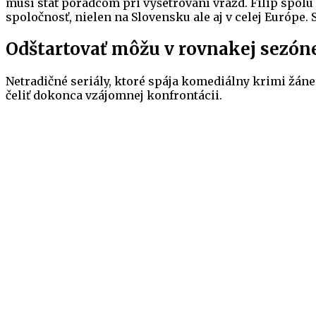
musí stať poradcom pri vyšetrovaní vrážd. Filip spolu
spoločnosť, nielen na Slovensku ale aj v celej Európe
Odštartovať môžu v rovnakej sezón
Netradičné seriály, ktoré spája komediálny krimi žán
čeliť dokonca vzájomnej konfrontácii.