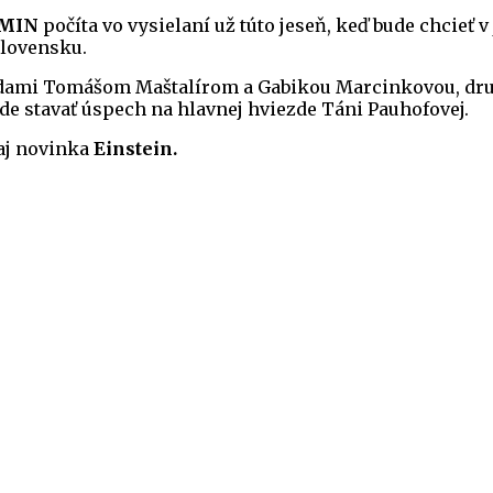
MIN
počíta vo vysielaní už túto jeseň, keď bude chcieť v
Slovensku.
viezdami Tomášom Maštalírom a Gabikou Marcinkovou, dr
e stavať úspech na hlavnej hviezde Táni Pauhofovej.
aj novinka
Einstein.