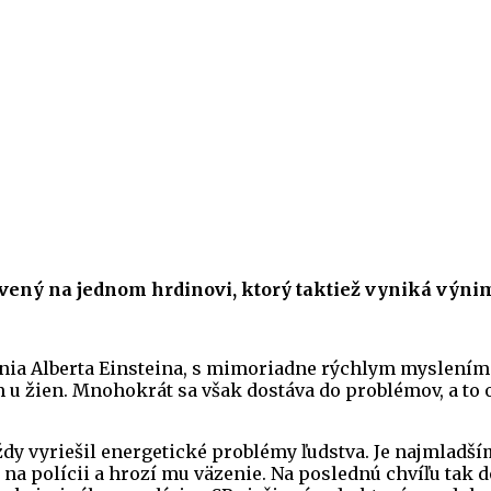
tavený na jednom hrdinovi, ktorý taktiež vyniká výn
nia Alberta Einsteina, s mimoriadne rýchlym myslením 
u žien. Mnohokrát sa však dostáva do problémov, a to o
vždy vyriešil energetické problémy ľudstva. Je najmladš
í na polícii a hrozí mu väzenie. Na poslednú chvíľu tak