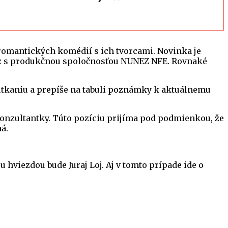
 romantických komédií s ich tvorcami. Novinka je
ñez s produkčnou spoločnosťou NUNEZ NFE. Rovnaké
nutkaniu a prepíše na tabuli poznámky k aktuálnemu
j konzultantky. Túto pozíciu prijíma pod podmienkou, že
ná.
 hviezdou bude Juraj Loj. Aj v tomto prípade ide o