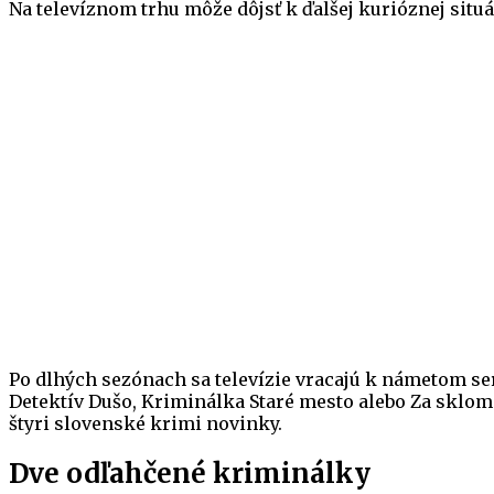
Na televíznom trhu môže dôjsť k ďalšej kurióznej situá
Po dlhých sezónach sa televízie vracajú k námetom ser
Detektív Dušo, Kriminálka Staré mesto alebo Za sklom
štyri slovenské krimi novinky.
Dve odľahčené kriminálky