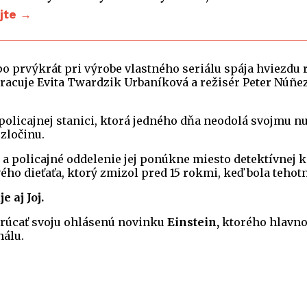
ajte →
po prvýkrát pri výrobe vlastného seriálu spája hviezdu
pracuje Evita Twardzik Urbaníková a režisér Peter Nú
 policajnej stanici, ktorá jedného dňa neodolá svojmu 
zločinu.
0, a policajné oddelenie jej ponúkne miesto detektívne
vého dieťaťa, ktorý zmizol pred 15 rokmi, keď bola tehot
 aj Joj.
krúcať svoju ohlásenú novinku
Einstein,
ktorého hlavnou
álu.