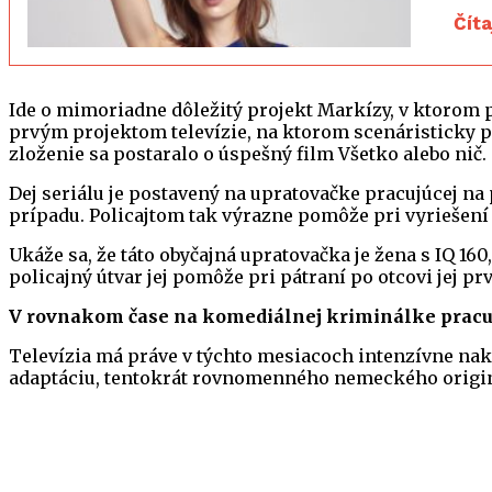
Čít
Ide o mimoriadne dôležitý projekt Markízy, v ktorom 
prvým projektom televízie, na ktorom scenáristicky 
zloženie sa postaralo o úspešný film Všetko alebo nič.
Dej seriálu je postavený na upratovačke pracujúcej na
prípadu. Policajtom tak výrazne pomôže pri vyriešení 
Ukáže sa, že táto obyčajná upratovačka je žena s IQ 16
policajný útvar jej pomôže pri pátraní po otcovi jej pr
V rovnakom čase na komediálnej kriminálke pracuje
Televízia má práve v týchto mesiacoch intenzívne na
adaptáciu, tentokrát rovnomenného nemeckého origin