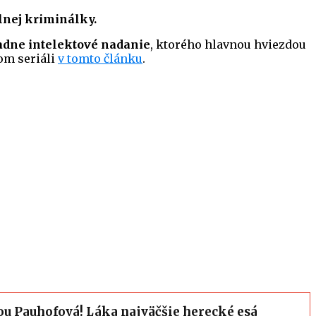
lnej kriminálky.
dne intelektové nadanie
, ktorého hlavnou hviezdou
vom seriáli
v tomto článku
.
ou Pauhofová! Láka najväčšie herecké esá