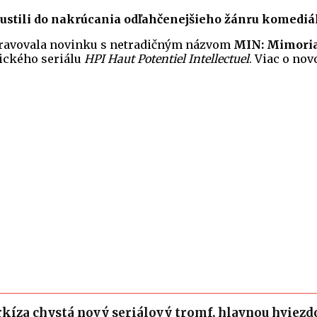
pustili do nakrúcania odľahčenejšieho žánru komediá
ipravovala novinku s netradičným názvom
MIN: Mimoria
gického seriálu
HPI Haut Potentiel Intellectuel
. Viac o no
kíza chystá nový seriálový tromf, hlavnou hviezd