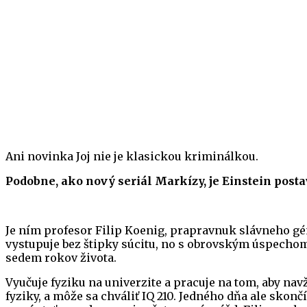
Ani novinka Joj nie je klasickou kriminálkou.
Podobne, ako nový seriál Markízy, je Einstein pos
Je ním profesor Filip Koenig, prapravnuk slávneho gé
vystupuje bez štipky súcitu, no s obrovským úspechom 
sedem rokov života.
Vyučuje fyziku na univerzite a pracuje na tom, aby na
fyziky, a môže sa chváliť IQ 210. Jedného dňa ale skonč