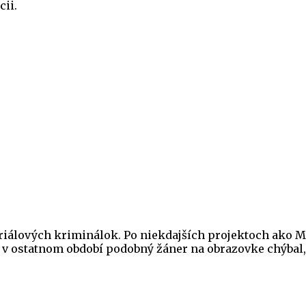
cii.
iálových kriminálok. Po niekdajších projektoch ako Mes
 v ostatnom období podobný žáner na obrazovke chýbal,