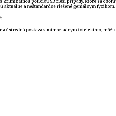
 s kriminálnou políciou SR rieši prípady, ktoré sa odoh
. Sú aktuálne a neštandardne riešené geniálnym fyzikom.
e
er a ústredná postava s mimoriadnym intelektom, môžu 