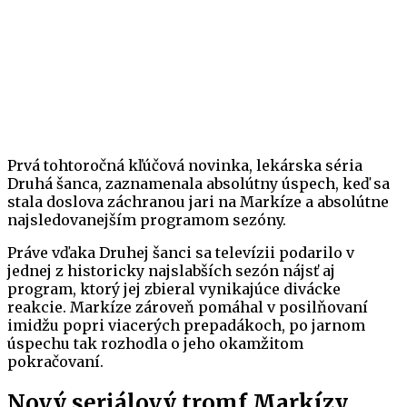
Prvá tohtoročná kľúčová novinka, lekárska séria
Druhá šanca, zaznamenala absolútny úspech, keď sa
stala doslova záchranou jari na Markíze a absolútne
najsledovanejším programom sezóny.
Práve vďaka Druhej šanci sa televízii podarilo v
jednej z historicky najslabších sezón nájsť aj
program, ktorý jej zbieral vynikajúce divácke
reakcie. Markíze zároveň pomáhal v posilňovaní
imidžu popri viacerých prepadákoch, po jarnom
úspechu tak rozhodla o jeho okamžitom
pokračovaní.
Nový seriálový tromf Markízy