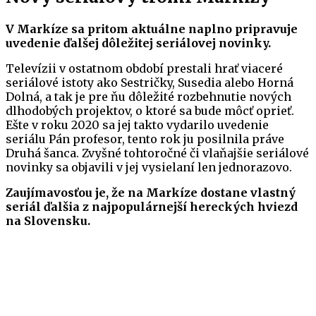
V Markíze sa pritom aktuálne naplno pripravuje
uvedenie ďalšej dôležitej seriálovej novinky.
Televízii v ostatnom období prestali hrať viaceré
seriálové istoty ako Sestričky, Susedia alebo Horná
Dolná, a tak je pre ňu dôležité rozbehnutie nových
dlhodobých projektov, o ktoré sa bude môcť oprieť.
Ešte v roku 2020 sa jej takto vydarilo uvedenie
seriálu Pán profesor, tento rok ju posilnila práve
Druhá šanca. Zvyšné tohtoročné či vlaňajšie seriálové
novinky sa objavili v jej vysielaní len jednorazovo.
Zaujímavosťou je, že na Markíze dostane vlastný
seriál ďalšia z najpopulárnejší hereckých hviezd
na Slovensku.