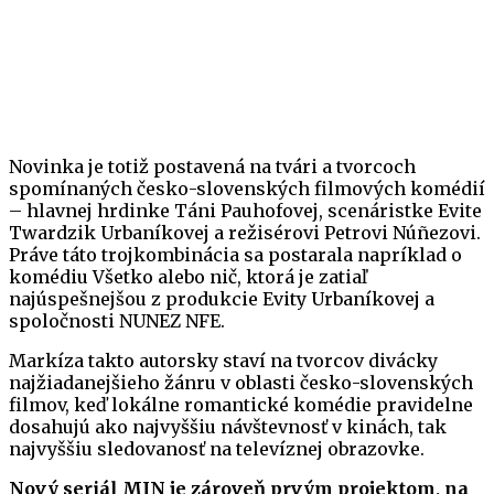
Novinka je totiž postavená na tvári a tvorcoch
spomínaných česko-slovenských filmových komédií
– hlavnej hrdinke Táni Pauhofovej, scenáristke Evite
Twardzik Urbaníkovej a režisérovi Petrovi Núñezovi.
Práve táto trojkombinácia sa postarala napríklad o
komédiu Všetko alebo nič, ktorá je zatiaľ
najúspešnejšou z produkcie Evity Urbaníkovej a
spoločnosti NUNEZ NFE.
Markíza takto autorsky staví na tvorcov divácky
najžiadanejšieho žánru v oblasti česko-slovenských
filmov, keď lokálne romantické komédie pravidelne
dosahujú ako najvyššiu návštevnosť v kinách, tak
najvyššiu sledovanosť na televíznej obrazovke.
Nový seriál MIN je zároveň prvým projektom, na