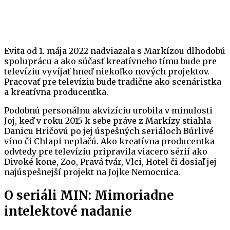
Evita od 1. mája 2022 nadviazala s Markízou dlhodobú
spoluprácu a ako súčasť kreatívneho tímu bude pre
televíziu vyvíjať hneď niekoľko nových projektov.
Pracovať pre televíziu bude tradične ako scenáristka
a kreatívna producentka.
Podobnú personálnu akvizíciu urobila v minulosti
Joj, keď v roku 2015 k sebe práve z Markízy stiahla
Danicu Hričovú po jej úspešných seriáloch Búrlivé
víno či Chlapi neplačú. Ako kreatívna producentka
odvtedy pre televíziu pripravila viacero sérií ako
Divoké kone, Zoo, Pravá tvár, Vlci, Hotel či dosiaľ jej
najúspešnejší projekt na Jojke Nemocnica.
O seriáli MIN: Mimoriadne
intelektové nadanie