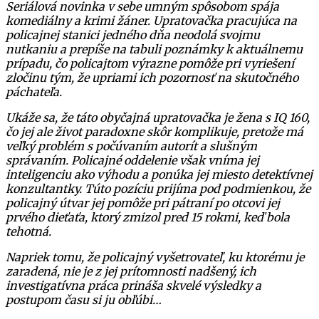
Seriálová novinka v sebe umným spôsobom spája
komediálny a krimi žáner. Upratovačka pracujúca na
policajnej stanici jedného dňa neodolá svojmu
nutkaniu a prepíše na tabuli poznámky k aktuálnemu
prípadu, čo policajtom výrazne pomôže pri vyriešení
zločinu tým, že upriami ich pozornosť na skutočného
páchateľa.
Ukáže sa, že táto obyčajná upratovačka je žena s IQ 160,
čo jej ale život paradoxne skôr komplikuje, pretože má
veľký problém s počúvaním autorít a slušným
správaním. Policajné oddelenie však vníma jej
inteligenciu ako výhodu a ponúka jej miesto detektívnej
konzultantky. Túto pozíciu prijíma pod podmienkou, že
policajný útvar jej pomôže pri pátraní po otcovi jej
prvého dieťaťa, ktorý zmizol pred 15 rokmi, keď bola
tehotná.
Napriek tomu, že policajný vyšetrovateľ, ku ktorému je
zaradená, nie je z jej prítomnosti nadšený, ich
investigatívna práca prináša skvelé výsledky a
postupom času si ju obľúbi…