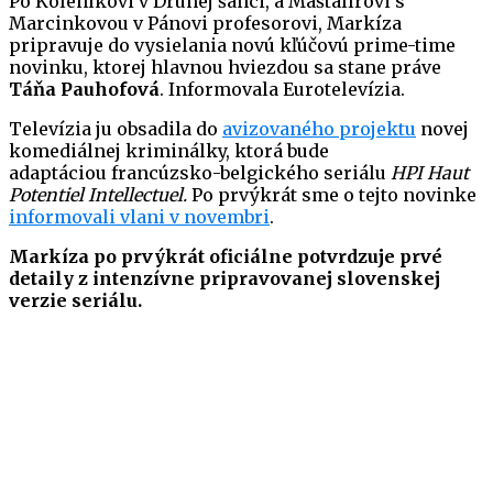
Po Koleníkovi v Druhej šanci, a Maštalírovi s
Marcinkovou v Pánovi profesorovi, Markíza
pripravuje do vysielania novú kľúčovú prime-time
novinku, ktorej hlavnou hviezdou sa stane práve
Táňa Pauhofová
. Informovala Eurotelevízia.
Televízia ju obsadila do
avizovaného projektu
novej
komediálnej kriminálky, ktorá bude
adaptáciou francúzsko-belgického seriálu
HPI Haut
Potentiel Intellectuel.
Po prvýkrát sme o tejto novinke
informovali vlani v novembri
.
Markíza po prvýkrát oficiálne potvrdzuje prvé
detaily z intenzívne pripravovanej slovenskej
verzie seriálu.