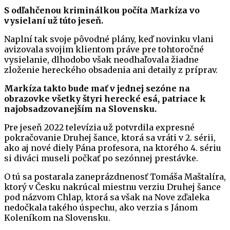
S odľahčenou kriminálkou počíta Markíza vo
vysielaní už túto jeseň.
Naplní tak svoje pôvodné plány, keď novinku vlani
avizovala svojim klientom práve pre tohtoročné
vysielanie, dlhodobo však neodhaľovala žiadne
zloženie hereckého obsadenia ani detaily z príprav.
Markíza takto bude mať v jednej sezóne na
obrazovke všetky štyri herecké esá, patriace k
najobsadzovanejším na Slovensku.
Pre jeseň 2022 televízia už potvrdila expresné
pokračovanie Druhej šance, ktorá sa vráti v 2. sérii,
ako aj nové diely Pána profesora, na ktorého 4. sériu
si diváci museli počkať po sezónnej prestávke.
O tú sa postarala zaneprázdnenosť Tomáša Maštalíra,
ktorý v Česku nakrúcal miestnu verziu Druhej šance
pod názvom Chlap, ktorá sa však na Nove zďaleka
nedočkala takého úspechu, ako verzia s Jánom
Koleníkom na Slovensku.