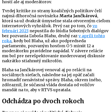
hostí ale aj moderátorov.
Tvrdej kritike zo strany koaličných politikov čelí
najmä dlhoročná novinárka
Marta Jančkárová
,
ktorá sa už dvakrát úmyselne stala otvoreným cieľom
internetových vyhrážok. Prvý raz po tom, čo
vo
februári 2023
nepustila do štúdia Sobotných dialógov
bez pozvania Ľuboša Blahu, druhý raz
v apríli tohto
roka
, kedy bol Blaha, už ako podpredseda
parlamentu, pozvaným hosťom O 5 minút 12 a
moderátorku pravidelne napádal. V závere relácie
mu bol pre nerešpektovanie moderovanej diskusie
nakrátko stiahnutý mikrofón.
Blaha sa Jančkárovej venoval aj po relácii na
sociálnych sieťach, následne sa jej opäť začali
hromadiť nenávistné správy. Blaha, okrem iného,
zdôraznil, že súčasná vláda dostala od voličov
mandát na to, aby v RTVS upratala.
Odchádza po dvoch rokoch