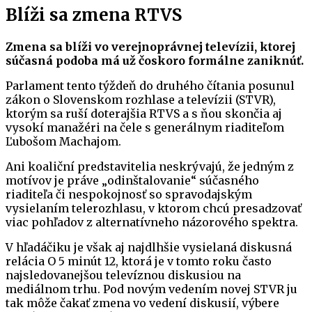
Blíži sa zmena RTVS
Zmena sa blíži vo verejnoprávnej televízii, ktorej
súčasná podoba má už čoskoro formálne zaniknúť.
Parlament tento týždeň do druhého čítania posunul
zákon o Slovenskom rozhlase a televízii (STVR),
ktorým sa ruší doterajšia RTVS a s ňou skončia aj
vysokí manažéri na čele s generálnym riaditeľom
Ľubošom Machajom.
Ani koaliční predstavitelia neskrývajú, že jedným z
motívov je práve „odinštalovanie“ súčasného
riaditeľa či nespokojnosť so spravodajským
vysielaním telerozhlasu, v ktorom chcú presadzovať
viac pohľadov z alternatívneho názorového spektra.
V hľadáčiku je však aj najdlhšie vysielaná diskusná
relácia O 5 minút 12, ktorá je v tomto roku často
najsledovanejšou televíznou diskusiou na
mediálnom trhu. Pod novým vedením novej STVR ju
tak môže čakať zmena vo vedení diskusií, výbere