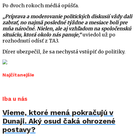
Po dvoch rokoch médiá opúšťa.
„Príprava a moderovanie politických diskusií vždy dali
zabrať, no najmä posledné týždne a mesiace boli pre
mňa náročné. Nielen, ale aj vzhľadom na spoločenskú
situáciu, ktorá okolo nás panuje,“
uviedol už po
rozhodnutí odísť z TA3.
Dírer ubezpečil, že sa nechystá vstúpiť do politiky.
Najčítanejšie
Iba u nás
Vieme, ktoré mená pokračujú v
Dunaji. Aký osud čaká ohrozené
postavy?