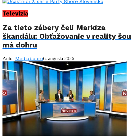
Televízia
Za tieto zábery čelí Markíza
škandálu: Obťažovanie v reality šou
má dohru
Mediaboom
Autor
6. augusta 2026