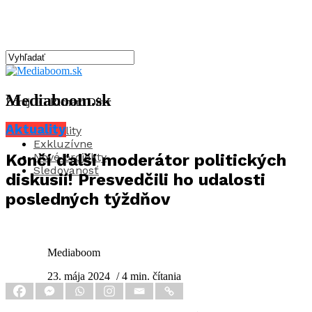
Mediaboom.sk
Zdroj: IG Richard Dírer
Aktuality
Aktuality
Exkluzívne
Nové projekty
Končí ďalší moderátor politických
Sledovanosť
diskusií! Presvedčili ho udalosti
posledných týždňov
Mediaboom
23. mája 2024
/ 4 min. čítania