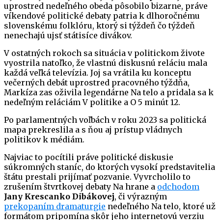
uprostred nedeľného obeda pôsobilo bizarne, práve
víkendové politické debaty patria k dlhoročnému
slovenskému folklóru, ktorý si týždeň čo týždeň
nenechajú ujsť státisíce divákov.
V ostatných rokoch sa situácia v politickom živote
vyostrila natoľko, že vlastnú diskusnú reláciu mala
každá veľká televízia. Joj sa vrátila ku konceptu
večerných debát uprostred pracovného týždňa,
Markíza zas oživila legendárne Na telo a pridala sa k
nedeľným reláciám V politike a O 5 minút 12.
Po parlamentných voľbách v roku 2023 sa politická
mapa prekreslila a s ňou aj prístup vládnych
politikov k médiám.
Najviac to pocítili práve politické diskusie
súkromných staníc, do ktorých vysokí predstavitelia
štátu prestali prijímať pozvanie. Vyvrcholilo to
zrušením štvrtkovej debaty Na hrane a
odchodom
Jany Krescanko Dibákovej
, či výrazným
prekopaním dramaturgie
nedeľného Na telo, ktoré už
formátom pripomína skôr jeho internetovú verziu