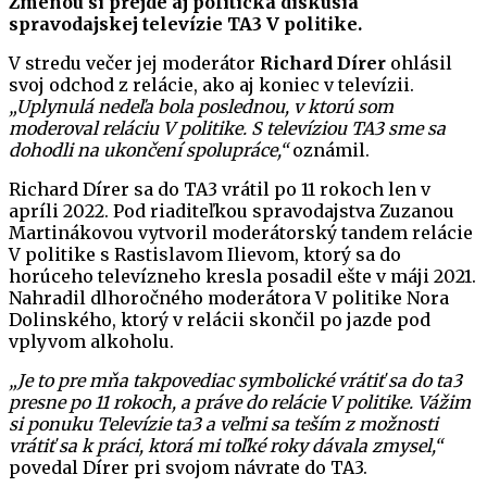
Zmenou si prejde aj politická diskusia
spravodajskej televízie TA3 V politike.
V stredu večer jej moderátor
Richard Dírer
ohlásil
svoj odchod z relácie, ako aj koniec v televízii.
„Uplynulá nedeľa bola poslednou, v ktorú som
moderoval reláciu V politike. S televíziou TA3 sme sa
dohodli na ukončení spolupráce,“
oznámil.
Richard Dírer sa do TA3 vrátil po 11 rokoch len v
apríli 2022. Pod riaditeľkou spravodajstva Zuzanou
Martinákovou vytvoril moderátorský tandem relácie
V politike s Rastislavom Ilievom, ktorý sa do
horúceho televízneho kresla posadil ešte v máji 2021.
Nahradil dlhoročného moderátora V politike Nora
Dolinského, ktorý v relácii skončil po jazde pod
vplyvom alkoholu.
„Je to pre mňa takpovediac symbolické vrátiť sa do ta3
presne po 11 rokoch, a práve do relácie V politike. Vážim
si ponuku Televízie ta3 a veľmi sa teším z možnosti
vrátiť sa k práci, ktorá mi toľké roky dávala zmysel,“
povedal Dírer pri svojom návrate do TA3.