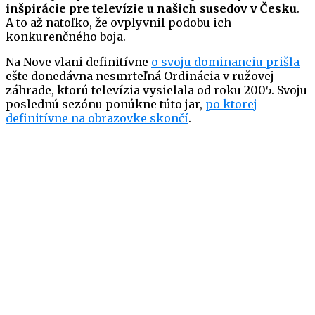
inšpirácie pre televízie u našich susedov v Česku
.
A to až natoľko, že ovplyvnil podobu ich
konkurenčného boja.
Na Nove vlani definitívne
o svoju dominanciu prišla
ešte donedávna nesmrteľná Ordinácia v ružovej
záhrade, ktorú televízia vysielala od roku 2005. Svoju
poslednú sezónu ponúkne túto jar,
po ktorej
definitívne na obrazovke skončí
.