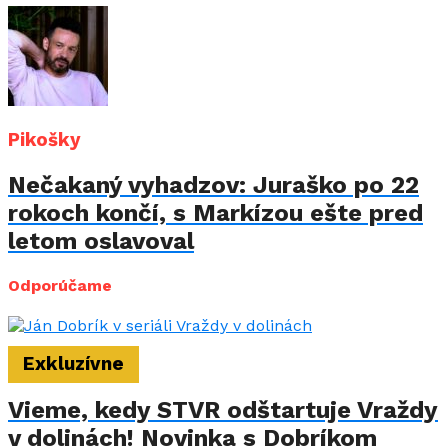
Pikošky
Nečakaný vyhadzov: Juraško po 22
rokoch končí, s Markízou ešte pred
letom oslavoval
Odporúčame
Exkluzívne
Vieme, kedy STVR odštartuje Vraždy
v dolinách! Novinka s Dobríkom