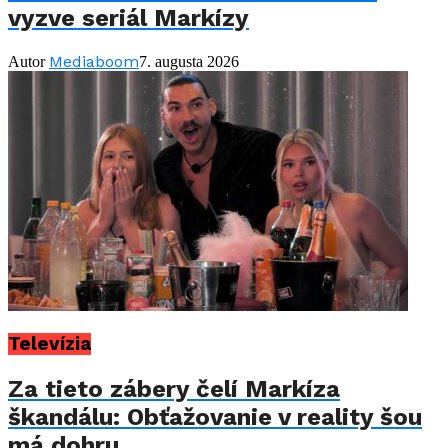
vyzve seriál Markízy
Mediaboom
Autor
7. augusta 2026
Televízia
Za tieto zábery čelí Markíza
škandálu: Obťažovanie v reality šou
má dohru