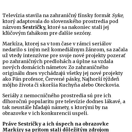
Televízia stavila na zahraničný fínsky formát
Syke
,
ktorý adaptovala do slovenského prostredia pod
názvom
Sestričky,
ktoré sa nakoniec stali jej
kľúčovým ťahákom pre ďalšie sezóny.
Markíza, ktorej sa v tom čase v rámci seriálov
nedarilo s iným než komediálnym žánrom, sa začala
už vtedy intenzívne pre svoje nové projekty pozerať
po zahraničných predlohách a úplne sa vzdala
nových domácich námetov. Zo zahraničného
originálu dnes vychádzajú všetky jej nové projekty
ako Pán profesor, Červené pásky, Najhorší týždeň
môjho života či skoršia Kuchyňa alebo Oteckovia.
Seriály z nemocničného prostredia sú pre ich
dlhoročnú popularitu pre televízie dodnes lákavé, a
tak neustále hľadajú námety, s ktorými by na
obrazovke v ich konkurencii uspeli.
Práve Sestričky a ich úspech na obrazovke
Markízy sa pritom stali dôležitým zdrojom