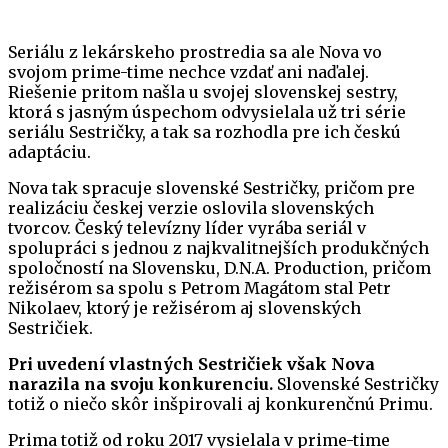
Seriálu z lekárskeho prostredia sa ale Nova vo
svojom prime-time nechce vzdať ani naďalej.
Riešenie pritom našla u svojej slovenskej sestry,
ktorá s jasným úspechom odvysielala už tri série
seriálu Sestričky, a tak sa rozhodla pre ich českú
adaptáciu.
Nova tak spracuje slovenské Sestričky, pričom pre
realizáciu českej verzie oslovila slovenských
tvorcov. Český televízny líder vyrába seriál v
spolupráci s jednou z najkvalitnejších produkčných
spoločností na Slovensku, D.N.A. Production, pričom
režisérom sa spolu s Petrom Magátom stal Petr
Nikolaev, ktorý je režisérom aj slovenských
Sestričiek.
Pri uvedení vlastných Sestričiek však Nova
narazila na svoju konkurenciu.
Slovenské Sestričky
totiž o niečo skôr inšpirovali aj konkurenčnú Primu.
Prima totiž od roku 2017 vysielala v prime-time