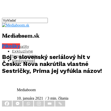
Mediaboom.sk
Foto: TV Nova
Pikošky
Aktuality
Exkluzívne
Nové projekty
Boj o slovenský seriálový hit v
Sledovanosť
Česku: Nova nakrútila vlastné
Sestričky, Prima jej vyfúkla názov!
Mediaboom
10. januára 2021
/ 3 min. čítania