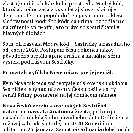
vlastný seriál z lekárskeho prostredia Modrý kód,
ktorý aktuálne začala vysielať aj slovenská Joj v
dennom off-time popoludní. Po postupom poklese
sledovanosti Modrého kódu sa Prima rozhodla pre
nakrútenie spin-offu, a to práve so sestričkami v
hlavných úlohách.
Spin-off nazvala Modrý kód – Sestričky a nasadila ho
od jesene 2020. Postupom času dokonca názov
pôvodného seriálu úplne zrušila a aktuálne sériu
vysiela pod názvom Sestřičky.
Prima tak vyfúkla Nove názov pre jej seriál.
Kým Nova tak teda začne vysielať slovenskú obdobiu
Sestričiek, s týmto názvom v Česku beží vlastný
seriál Primy, postavený na jej domácom námete.
Nova českú verziu slovenských Sestričiek
nakoniec nazvala Anatómia života
, pričom ju
nasadí do niekdajšieho pôvodného slotu Ordinácie v
ružovej záhrade v utorky na 20:20. So seriálom
odštartuje 26. januára. Samotná Ordinácia dobehne do