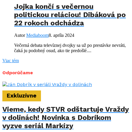
Jojka končí s večernou
politickou reláciou! Dibáková po
22 rokoch odchádza
Autor
Mediaboom
8. apríla 2024
Večerná debata televíznej dvojky sa už po prestávke nevráti,
čaká ju podobný osud, ako tie predošlé....
Viac tém
Odporúčame
Exkluzívne
Vieme, kedy STVR odštartuje Vraždy
v dolinách! Novinka s Dobríkom
vyzve seriál Markízy