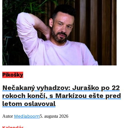
Pikošky
Nečakaný vyhadzov: Juraško po 22
rokoch končí, s Markízou ešte pred
letom oslavoval
Mediaboom
Autor
5. augusta 2026
Kalendár