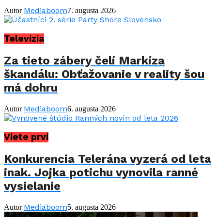
Mediaboom
Autor
7. augusta 2026
Televízia
Za tieto zábery čelí Markíza
škandálu: Obťažovanie v reality šou
má dohru
Mediaboom
Autor
6. augusta 2026
Viete prví
Konkurencia Telerána vyzerá od leta
inak. Jojka potichu vynovila ranné
vysielanie
Mediaboom
Autor
5. augusta 2026