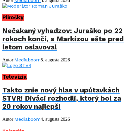
Mediaboom
Autor
5. augusta 2026
Pikošky
Nečakaný vyhadzov: Juraško po 22
rokoch končí, s Markízou ešte pred
letom oslavoval
Mediaboom
Autor
5. augusta 2026
Televízia
Takto znie nový hlas v upútavkách
STVR! Diváci rozhodli, ktorý bol za
20 rokov najlepší
Mediaboom
Autor
4. augusta 2026
Kalendár