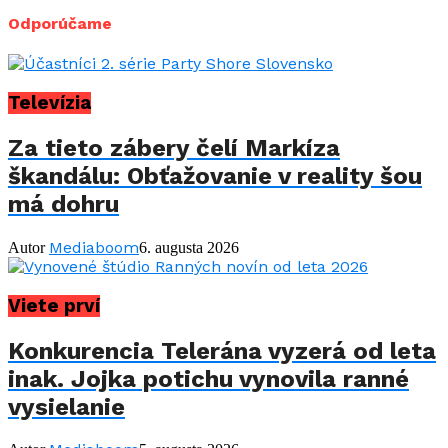
Odporúčame
Televízia
Za tieto zábery čelí Markíza
škandálu: Obťažovanie v reality šou
má dohru
Mediaboom
Autor
6. augusta 2026
Viete prví
Konkurencia Telerána vyzerá od leta
inak. Jojka potichu vynovila ranné
vysielanie