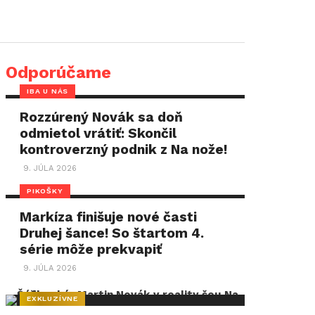
Odporúčame
IBA U NÁS
Rozzúrený Novák sa doň
odmietol vrátiť: Skončil
kontroverzný podnik z Na nože!
9. JÚLA 2026
PIKOŠKY
Markíza finišuje nové časti
Druhej šance! So štartom 4.
série môže prekvapiť
9. JÚLA 2026
EXKLUZÍVNE