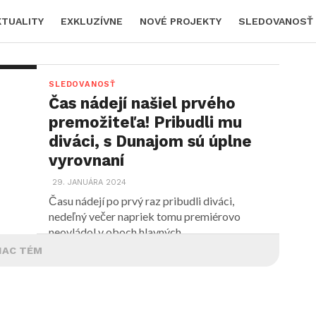
KTUALITY
EXKLUZÍVNE
NOVÉ PROJEKTY
SLEDOVANOSŤ
SLEDOVANOSŤ
Čas nádejí našiel prvého
premožiteľa! Pribudli mu
diváci, s Dunajom sú úplne
vyrovnaní
29. JANUÁRA 2024
Času nádejí po prvý raz pribudli diváci,
nedeľný večer napriek tomu premiérovo
neovládol v oboch hlavných...
IAC TÉM