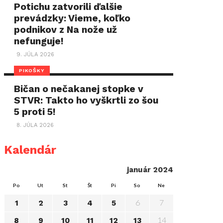
Potichu zatvorili ďalšie
prevádzky: Vieme, koľko
podnikov z Na nože už
nefunguje!
9. JÚLA 2026
PIKOŠKY
Bičan o nečakanej stopke v
STVR: Takto ho vyškrtli zo šou
5 proti 5!
8. JÚLA 2026
Kalendár
január 2024
Po
Ut
St
Št
Pi
So
Ne
6
7
1
2
3
4
5
14
8
9
10
11
12
13