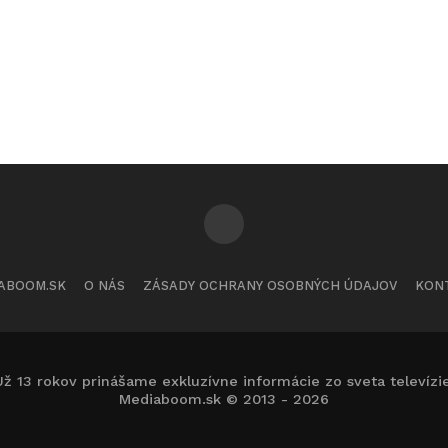
ABOOM.SK
O NÁS
ZÁSADY OCHRANY OSOBNÝCH ÚDAJOV
KON
Už 13 rokov prinášame exkluzívne informácie zo sveta televízie
Mediaboom.sk © 2013 - 2026