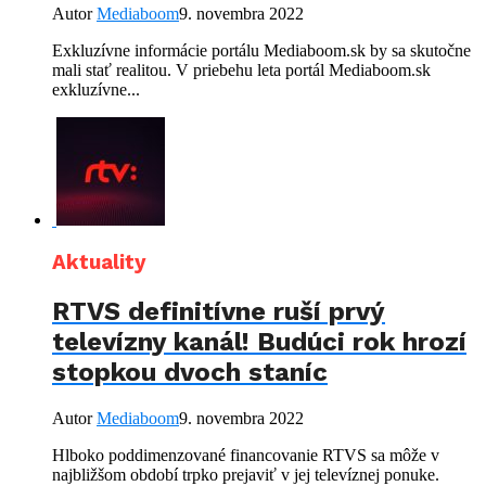
Autor
Mediaboom
9. novembra 2022
Exkluzívne informácie portálu Mediaboom.sk by sa skutočne
mali stať realitou. V priebehu leta portál Mediaboom.sk
exkluzívne...
Aktuality
RTVS definitívne ruší prvý
televízny kanál! Budúci rok hrozí
stopkou dvoch staníc
Autor
Mediaboom
9. novembra 2022
Hlboko poddimenzované financovanie RTVS sa môže v
najbližšom období trpko prejaviť v jej televíznej ponuke.