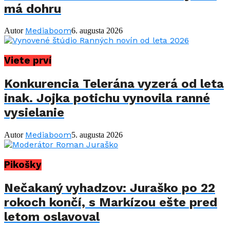
má dohru
Mediaboom
Autor
6. augusta 2026
Viete prví
Konkurencia Telerána vyzerá od leta
inak. Jojka potichu vynovila ranné
vysielanie
Mediaboom
Autor
5. augusta 2026
Pikošky
Nečakaný vyhadzov: Juraško po 22
rokoch končí, s Markízou ešte pred
letom oslavoval