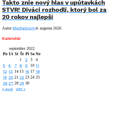
Takto znie nový hlas v upútavkách
STVR! Diváci rozhodli, ktorý bol za
20 rokov najlepší
Mediaboom
Autor
4. augusta 2026
Kalendár
september 2022
Po
Ut
St
Št
Pi
So
Ne
1
2
3
4
5
6
7
8
9
10
11
12
13
14
15
16
17
18
19
20
21
22
23
24
25
26
27
28
29
30
« aug
okt »