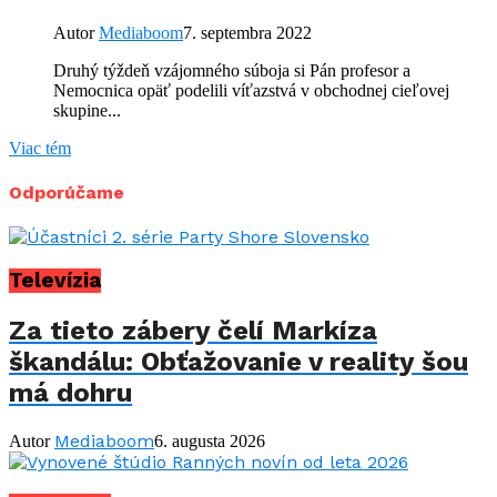
Autor
Mediaboom
7. septembra 2022
Druhý týždeň vzájomného súboja si Pán profesor a
Nemocnica opäť podelili víťazstvá v obchodnej cieľovej
skupine...
Viac tém
Odporúčame
Televízia
Za tieto zábery čelí Markíza
škandálu: Obťažovanie v reality šou
má dohru
Mediaboom
Autor
6. augusta 2026