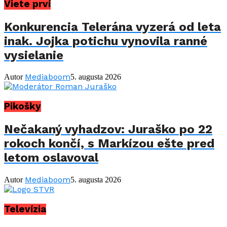
Viete prví
Konkurencia Telerána vyzerá od leta
inak. Jojka potichu vynovila ranné
vysielanie
Mediaboom
Autor
5. augusta 2026
Pikošky
Nečakaný vyhadzov: Juraško po 22
rokoch končí, s Markízou ešte pred
letom oslavoval
Mediaboom
Autor
5. augusta 2026
Televízia