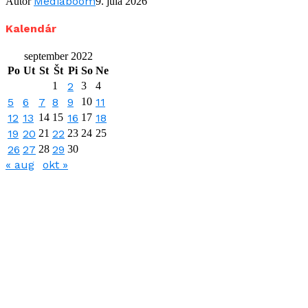
Mediaboom
Autor
9. júla 2026
Kalendár
september 2022
Po
Ut
St
Št
Pi
So
Ne
1
2
3
4
5
6
7
8
9
10
11
12
13
14
15
16
17
18
19
20
21
22
23
24
25
26
27
28
29
30
« aug
okt »