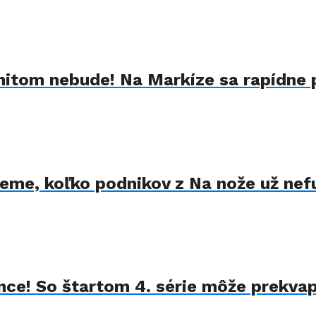
hitom nebude! Na Markíze sa rapídne
Vieme, koľko podnikov z Na nože už nef
ance! So štartom 4. série môže prekvap