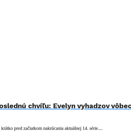
slednú chvíľu: Evelyn vyhadzov vôbec
rátko pred začiatkom nakrúcania aktuálnej 14. série....