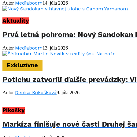
Mediaboom
Autor
14. júla 2026
Aktuality
Prvá letná pohroma: Nový Sandokan 
Mediaboom
Autor
13. júla 2026
Exkluzívne
Potichu zatvorili ďalšie prevádzky: 
Denisa Kokošková
Autor
9. júla 2026
Pikošky
Markíza finišuje nové časti Druhej š