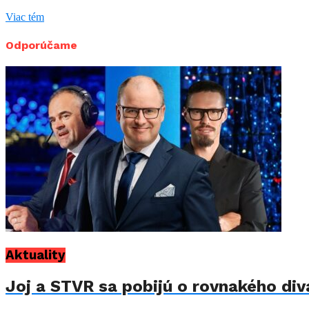
Viac tém
Odporúčame
Aktuality
Joj a STVR sa pobijú o rovnakého di