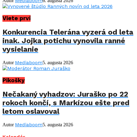
Mediaboom
Autor
6. augusta 2026
Viete prví
Konkurencia Telerána vyzerá od leta
inak. Jojka potichu vynovila ranné
vysielanie
Mediaboom
Autor
5. augusta 2026
Pikošky
Nečakaný vyhadzov: Juraško po 22
rokoch končí, s Markízou ešte pred
letom oslavoval
Mediaboom
Autor
5. augusta 2026
Kalendár