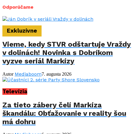
Odporúčame
Exkluzívne
Vieme, kedy STVR odštartuje Vraždy
v dolinách! Novinka s Dobríkom
vyzve seriál Markízy
Mediaboom
Autor
7. augusta 2026
Televízia
Za tieto zábery čelí Markíza
škandálu: Obťažovanie v reality šou
má dohru