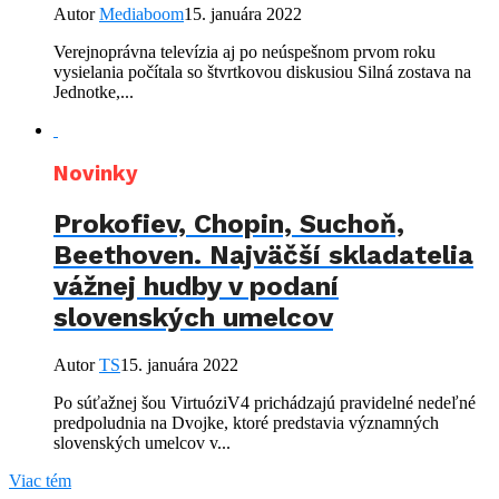
Autor
Mediaboom
15. januára 2022
Verejnoprávna televízia aj po neúspešnom prvom roku
vysielania počítala so štvrtkovou diskusiou Silná zostava na
Jednotke,...
Novinky
Prokofiev, Chopin, Suchoň,
Beethoven. Najväčší skladatelia
vážnej hudby v podaní
slovenských umelcov
Autor
TS
15. januára 2022
Po súťažnej šou VirtuóziV4 prichádzajú pravidelné nedeľné
predpoludnia na Dvojke, ktoré predstavia významných
slovenských umelcov v...
Viac tém