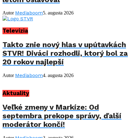
Mediaboom
Autor
5. augusta 2026
Televízia
Takto znie nový hlas v upútavkách
STVR! Diváci rozhodli, ktorý bol za
20 rokov najlepší
Mediaboom
Autor
4. augusta 2026
Aktuality
Veľké zmeny v Markíze: Od
septembra prekope správy, ďalší
moderátor končí!
Mediaboom
Autor
3. augusta 2026