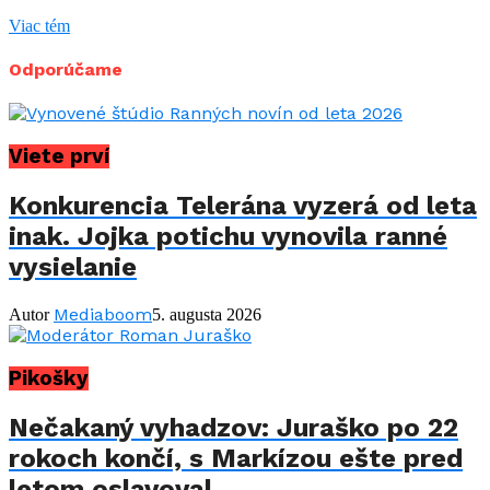
Viac tém
Odporúčame
Viete prví
Konkurencia Telerána vyzerá od leta
inak. Jojka potichu vynovila ranné
vysielanie
Mediaboom
Autor
5. augusta 2026
Pikošky
Nečakaný vyhadzov: Juraško po 22
rokoch končí, s Markízou ešte pred
letom oslavoval