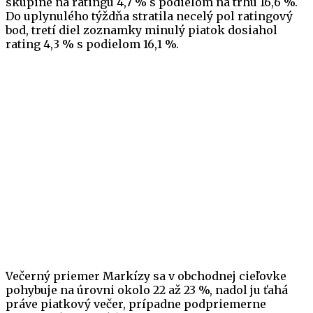
skupine na ratingu 4,7 % s podielom na trhu 16,6 %.
Do uplynulého týždňa stratila necelý pol ratingový
bod, tretí diel zoznamky minulý piatok dosiahol
rating 4,3 % s podielom 16,1 %.
Večerný priemer Markízy sa v obchodnej cieľovke
pohybuje na úrovni okolo 22 až 23 %, nadol ju ťahá
práve piatkový večer, prípadne podpriemerne