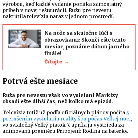
výrobou, keď každé vydanie ponúka samostatný
príbeh v novej reštaurácii. Ružu pre nevestu
nakrútila televízia naraz v jednom prostredí.
Na nože sa skutočne lúči s
obrazovkami: Skončí ešte tento
mesiac, poznáme dátum jarného
finále!
Čítajte →
Potrvá ešte mesiace
Ruža pre nevestu však vo vysielaní Markízy
obsadí ešte dlhší čas, než koľko má epizód.
Televízia totiž už podľa oficiálnych plánov počíta
s
prerušením vysielania reality šou počas Veľkej noci
,
vo sviatočný Veľký piatok 7. apríla ju vystrieda za
animovanú premiéru Pripojení: Rodina na baterky.