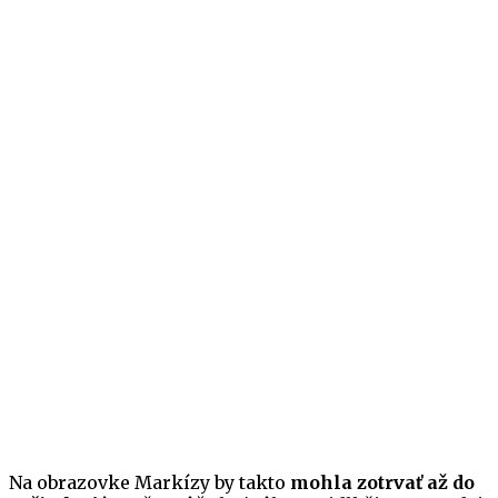
Na obrazovke Markízy by takto
mohla zotrvať až do