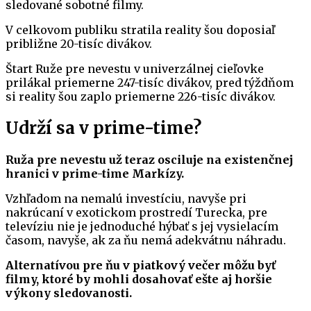
sledované sobotné filmy.
V celkovom publiku stratila reality šou doposiaľ
približne 20-tisíc divákov.
Štart Ruže pre nevestu v univerzálnej cieľovke
prilákal priemerne 247-tisíc divákov, pred týždňom
si reality šou zaplo priemerne 226-tisíc divákov.
Udrží sa v prime-time?
Ruža pre nevestu už teraz osciluje na existenčnej
hranici v prime-time Markízy.
Vzhľadom na nemalú investíciu, navyše pri
nakrúcaní v exotickom prostredí Turecka, pre
televíziu nie je jednoduché hýbať s jej vysielacím
časom, navyše, ak za ňu nemá adekvátnu náhradu.
Alternatívou pre ňu v piatkový večer môžu byť
filmy, ktoré by mohli dosahovať ešte aj horšie
výkony sledovanosti.