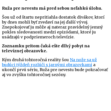
Ruža pre nevestu má pred sebou neľahkú úlohu.
Šou už od štartu nepritiahla dostatok divákov, ktorí
by dnes mohli byť zvedaví na jej ďalší vývoj.
Znepokojovať ju môže aj nateraz pravidelný jemný
pokles sledovanosti medzi epizódami, ktoré ju
usádzajú v podpriemeroch televízie.
Zoznamku pritom čaká ešte dlhý pobyt na
televíznej obrazovke.
Kým druhá tohtoročná reality šou
Na nože sa už
budúci týždeň rozlúči s jarnými obrazovkami
a
ukončí prvú sériu, Ruža pre nevestu bude pokračovať
aj vo zvyšku tohtoročnej sezóny.