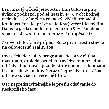
Len minulý týždeň jej sobotný film Ocko na plný
úväzok podliezol podiel na trhu 14 % v obchodnej
cieľovke, ešte horšie v rovnaký týždeň prepadol
konkurenčnej Joj práve v piatkový večer hlavný film
Dámska jazda s podielom len okolo 9 %. Podobnú
skúsenosť už s filmami neraz zažila aj Markíza.
Zároveň televízia v prípade Ruže pre nevestu stavila
na celovečernú reality šou.
Investíciu do reality programu chcela využiť na
maximum, a tak do vysielania uvádza mimoriadne
dlhé dvojhodinové epizódy, ktoré spolu s reklamami
trvajú aj do 23. hodiny. Neraz sú epizódy minutážou
dlhšie ako viaceré večerné filmy.
O to nepredstaviteľnejšie je pre ňu odsúvanie do
neskoršieho času.