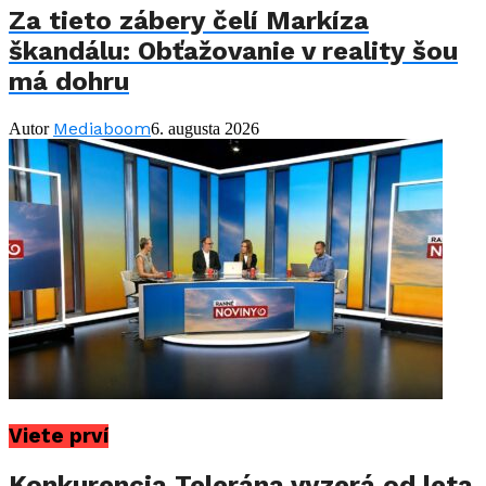
Za tieto zábery čelí Markíza
škandálu: Obťažovanie v reality šou
má dohru
Mediaboom
Autor
6. augusta 2026
Viete prví
Konkurencia Telerána vyzerá od leta