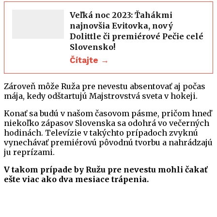
Veľká noc 2023: Ťahákmi
najnovšia Evitovka, nový
Dolittle či premiérové Pečie celé
Slovensko!
Čítajte →
Zároveň môže Ruža pre nevestu absentovať aj počas
mája, kedy odštartujú Majstrovstvá sveta v hokeji.
Konať sa budú v našom časovom pásme, pričom hneď
niekoľko zápasov Slovenska sa odohrá vo večerných
hodinách. Televízie v takýchto prípadoch zvyknú
vynechávať premiérovú pôvodnú tvorbu a nahrádzajú
ju reprízami.
V takom prípade by Ružu pre nevestu mohli čakať
ešte viac ako dva mesiace trápenia.