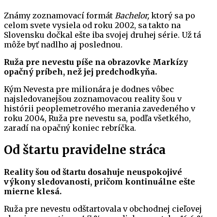
Známy zoznamovací formát
Bachelor,
ktorý sa po
celom svete vysiela od roku 2002, sa takto na
Slovensku dočkal ešte iba svojej druhej série. Už tá
môže byť nadlho aj poslednou.
Ruža pre nevestu píše na obrazovke Markízy
opačný príbeh, než jej predchodkyňa.
Kým Nevesta pre milionára je dodnes vôbec
najsledovanejšou zoznamovacou reality šou v
histórii peoplemetrového merania zavedeného v
roku 2004, Ruža pre nevestu sa, podľa všetkého,
zaradí na opačný koniec rebríčka.
Od štartu pravidelne stráca
Reality šou od štartu dosahuje neuspokojivé
výkony sledovanosti, pričom kontinuálne ešte
mierne klesá.
Ruža pre nevestu odštartovala v obchodnej cieľovej