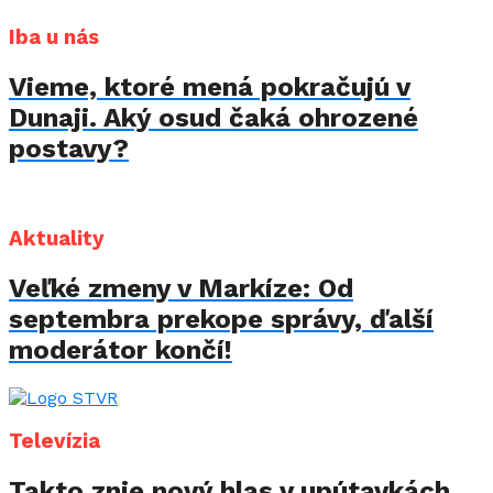
Iba u nás
Vieme, ktoré mená pokračujú v
Dunaji. Aký osud čaká ohrozené
postavy?
Aktuality
Veľké zmeny v Markíze: Od
septembra prekope správy, ďalší
moderátor končí!
Televízia
Takto znie nový hlas v upútavkách