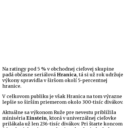
Na ratingy pod 5 % v obchodnej cieľovej skupine
padá občasne seriálová
Hranica
, tá si už rok udržuje
výkony spravidla v širšom okolí 5-percentnej
hranice.
V celkovom publiku je však Hranica na tom výrazne
lepšie so širším priemerom okolo 300-tisíc divákov.
Aktuálne sa výkonom Ruže pre nevestu priblížila
miniséria
Einstein
, ktorá v univerzálnej cieľovke
prilákala už len 236-tisíc divákov. Pri štarte koncom