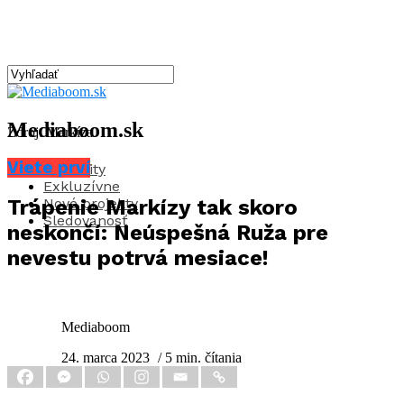
Mediaboom.sk
Zdroj: Markíza
Viete prví
Aktuality
Exkluzívne
Nové projekty
Trápenie Markízy tak skoro
Sledovanosť
neskončí: Neúspešná Ruža pre
nevestu potrvá mesiace!
Mediaboom
24. marca 2023
/ 5 min. čítania