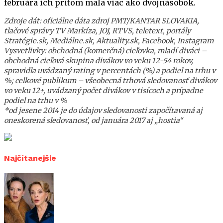
februára ich pritom mala viac ako dvojnásobok.
Zdroje dát: oficiálne dáta zdroj PMT/KANTAR SLOVAKIA,
tlačové správy TV Markíza, JOJ, RTVS, teletext, portály
Stratégie.sk, Mediálne.sk, Aktuality.sk, Facebook, Instagram
Vysvetlivky: obchodná (komerčná) cieľovka, mladí diváci –
obchodná cieľová skupina divákov vo veku 12-54 rokov,
spravidla uvádzaný rating v percentách (%) a podiel na trhu v
%; celkové publikum – všeobecná trhová sledovanosť divákov
vo veku 12+, uvádzaný počet divákov v tisícoch a prípadne
podiel na trhu v %
*od jesene 2014 je do údajov sledovanosti započítavaná aj
oneskorená sledovanosť, od januára 2017 aj „hostia“
Najčítanejšie