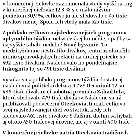
V komerčnej cieľovke zaznamenala vtedy vyšší rating
v komerčnej cieľovke 12,3 % s o málo nižším
podielom 30,9 %, celkovo ju ale sledovalo o 45-tisíc
divákov menej. Spolu ich vtedy mala 525-tisíc.
Z pohľadu celkovo najsledovanejších programov
uplynulého týždňa
, nebyť českej komédie, opäť by sa
najvyššie ťahalo nedeľné
Nové bývanie
. To
medzitýždenne nestratilo divákov, tentoraz skončilo
mimo spravodajských relácií na druhej priečke so
492-tisíc divákmi. Nasledovalo ho pondelňajšie
Inkognito
Joj so 491-tisíc divákmi.
Vysoko sa z pohľadu programov týždňa dostala aj
nasledovná politická debata RTVS
O 5 minút 12
so
486-tisíc divákmi či sobotná premiéra
Záhad tela
,
ktorú sledovalo 479-tisíc divákov. Následne sa už
približovali podvečerní
Oteckovia,
tí mali celkovo
svoj najsledovanejší diel vo štvrtok, kedy ich
sledovalo 461-tisíc divákov. S ďalšími dielmi sa hýbali
aj okolo 450-tisícovej úrovne, ale aj v okolí 400-tisíc.
V komerčnej cieľovke patria Oteckovia tradične k