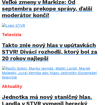
Veľké zmeny v Markíze: Od
septembra prekope správy, ďalší
moderátor končí!
Televízia
Takto znie nový hlas v upútavkách
STVR! Diváci rozhodli, ktorý bol za
20 rokov najlepší
Aktuality
Jednotka má nový staničný hlas.
Landla v STVR vymenil herecký