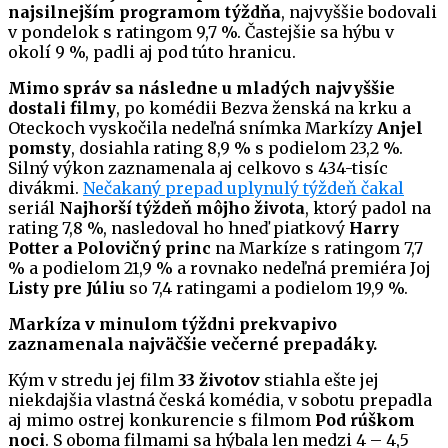
najsilnejším programom týždňa
, najvyššie bodovali
v pondelok s ratingom 9,7 %. Častejšie sa hýbu v
okolí 9 %, padli aj pod túto hranicu.
Mimo správ sa následne u mladých najvyššie
dostali filmy
, po komédii Bezva ženská na krku a
Oteckoch vyskočila nedeľná snímka Markízy
Anjel
pomsty
, dosiahla rating 8,9 % s podielom 23,2 %.
Silný výkon zaznamenala aj celkovo s 434-tisíc
divákmi.
Nečakaný prepad uplynulý týždeň čakal
seriál
Najhorší týždeň môjho života
, ktorý padol na
rating 7,8 %, nasledoval ho hneď piatkový
Harry
Potter a Polovičný princ
na Markíze s ratingom 7,7
% a podielom 21,9 % a rovnako nedeľná premiéra Joj
Listy pre Júliu
so 7,4 ratingami a podielom 19,9 %.
Markíza v minulom týždni prekvapivo
zaznamenala najväčšie večerné prepadáky.
Kým v stredu jej film
33 životov
stiahla ešte jej
niekdajšia vlastná česká komédia, v sobotu prepadla
aj mimo ostrej konkurencie s filmom
Pod rúškom
noci
. S oboma filmami sa hýbala len medzi 4 – 4,5