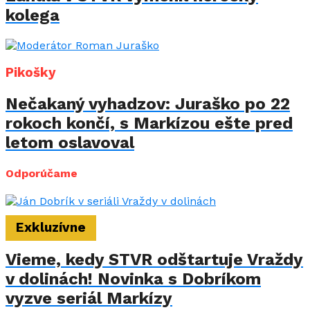
kolega
Pikošky
Nečakaný vyhadzov: Juraško po 22
rokoch končí, s Markízou ešte pred
letom oslavoval
Odporúčame
Exkluzívne
Vieme, kedy STVR odštartuje Vraždy
v dolinách! Novinka s Dobríkom
vyzve seriál Markízy