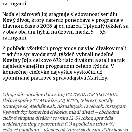
ratingami.
Naďalej zároveň Joj stagnuje sledovanosť seriálu
Nový život
, ktorý nateraz ponecháva v programe v
hlavnom čase o 20:35 aj od marca. Uplynulý týždeň sa
v obav oba dni hýbal na úrovni medzi 5 – 5,5
ratingami.
Z pohľadu všetkých programov najviac divákov mali
tradične spravodajstvá, týždeň vyhrali nedeľné
Noviny Joj
s celkovo 672-tisíc divákmi a stali sa tak
najsledovanejším programom celého týždňa. V
komerčnej cieľovke najvyššie vyskočili už
spomínané piatkové spravodajstvá Markízy.
Zdroje dát: oficiálne dáta zdroj PMT/KANTAR SLOVAKIA,
tlačové správy TV Markíza, JOJ, RTVS, teletext, portály
Stratégie.sk, Mediálne.sk, Aktuality.sk, Facebook, Instagram
Vysvetlivky: komerčná cieľovka, mladí diváci – obchodná
cieľová skupina divákov vo veku 12-54 rokov, spravidla
uvádzaný rating v percentách (%) a podiel na trhu v %;
celkové publikum – všeobecná trhová sledovanosť divákov vo