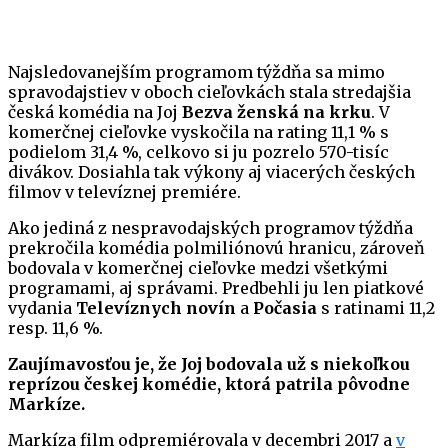
Najsledovanejším programom týždňa sa mimo
spravodajstiev v oboch cieľovkách stala stredajšia
česká komédia na Joj
Bezva ženská na krku
. V
komerčnej cieľovke vyskočila na rating 11,1 % s
podielom 31,4 %, celkovo si ju pozrelo 570-tisíc
divákov. Dosiahla tak výkony aj viacerých českých
filmov v televíznej premiére.
Ako jediná z nespravodajských programov týždňa
prekročila komédia polmiliónovú hranicu, zároveň
bodovala v komerčnej cieľovke medzi všetkými
programami, aj správami. Predbehli ju len piatkové
vydania
Televíznych novín
a
Počasia
s ratinami 11,2
resp. 11,6 %.
Zaujímavosťou je, že Joj bodovala už s niekoľkou
reprízou českej komédie, ktorá patrila pôvodne
Markíze.
Markíza film odpremiérovala v decembri 2017 a
v