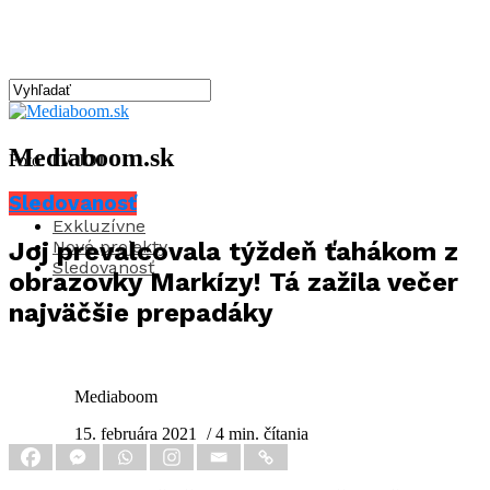
Mediaboom.sk
Foto: TV JOJ
Sledovanosť
Aktuality
Exkluzívne
Nové projekty
Joj prevalcovala týždeň ťahákom z
Sledovanosť
obrazovky Markízy! Tá zažila večer
najväčšie prepadáky
Mediaboom
15. februára 2021
/ 4 min. čítania