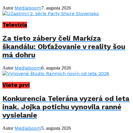
Mediaboom
Autor
7. augusta 2026
Televízia
Za tieto zábery čelí Markíza
škandálu: Obťažovanie v reality šou
má dohru
Mediaboom
Autor
6. augusta 2026
Viete prví
Konkurencia Telerána vyzerá od leta
inak. Jojka potichu vynovila ranné
vysielanie
Mediaboom
Autor
5. augusta 2026