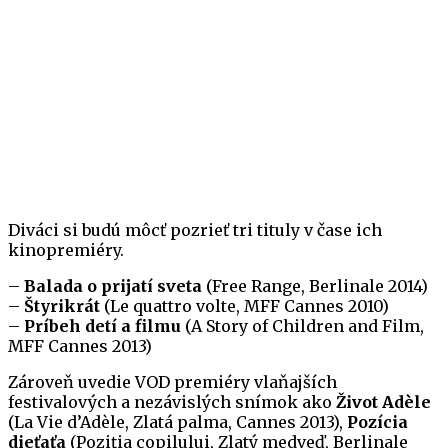
Diváci si budú môcť pozrieť tri tituly v čase ich
kinopremiéry.
–
Balada o prijatí sveta
(Free Range, Berlinale 2014)
–
Štyrikrát
(Le quattro volte, MFF Cannes 2010)
–
Príbeh detí a filmu
(A Story of Children and Film,
MFF Cannes 2013)
Zároveň uvedie VOD premiéry vlaňajších
festivalových a nezávislých snímok ako
Život Adèle
(La Vie d’Adèle, Zlatá palma, Cannes 2013),
Pozícia
dieťaťa
(Poziția copilului, Zlatý medveď, Berlinale