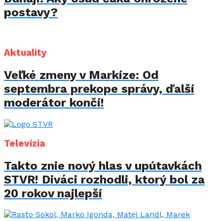
postavy?
Aktuality
Veľké zmeny v Markíze: Od
septembra prekope správy, ďalší
moderátor končí!
Televízia
Takto znie nový hlas v upútavkách
STVR! Diváci rozhodli, ktorý bol za
20 rokov najlepší