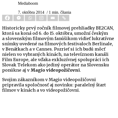
Mediaboom
7. októbra 2014
/ 1 min. čítania
Historicky prvý ročník filmovej prehliadky BE2CAN,
ktorá sa koná od 6. do 15. októbra, umožní českým
a slovenským filmovým fanúšikom vidieť lukratívne
snímky uvedené na filmových festivaloch Berlinale,
v Benátkach a v Cannes. Pozrieť si ich budú môcť
nielen vo vybraných kinách, na televíznom kanáli
Film Europe, ale vďaka exkluzívnej spolupráci ich
Slovak Telekom ako jediný operátor na Slovensku
ponúkne aj v
Magio videopožičovni
.
Svojim zákazníkom v Magio videopožičovni
pripravila spoločnosť aj novinku: paralelný štart
filmov v kinách a vo videopožičovni.