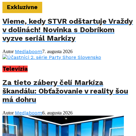
Exkluzívne
Vieme, kedy STVR odštartuje Vraždy
v dolinách! Novinka s Dobríkom
vyzve seriál Markízy
Mediaboom
Autor
7. augusta 2026
Televízia
Za tieto zábery čelí Markíza
škandálu: Obťažovanie v reality šou
má dohru
Mediaboom
Autor
6. augusta 2026