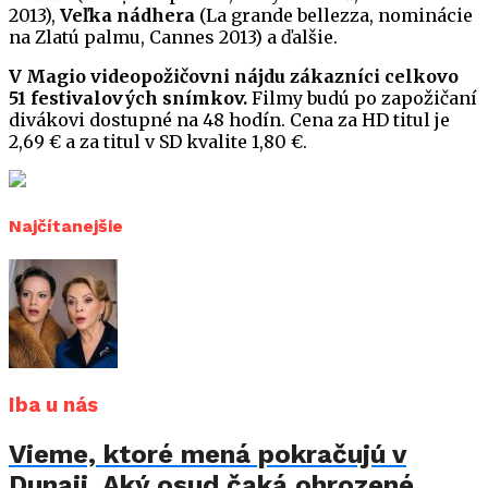
2013),
Veľka nádhera
(La grande bellezza, nominácie
na Zlatú palmu, Cannes 2013) a ďalšie.
V Magio videopožičovni nájdu zákazníci celkovo
51 festivalových snímkov.
Filmy budú po zapožičaní
divákovi dostupné na 48 hodín. Cena za HD titul je
2,69 € a za titul v SD kvalite 1,80 €.
Najčítanejšie
Iba u nás
Vieme, ktoré mená pokračujú v
Dunaji. Aký osud čaká ohrozené