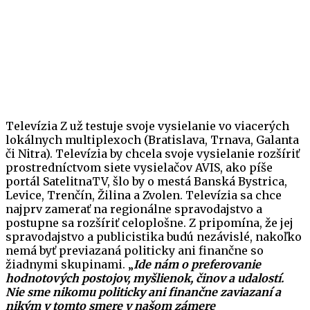
Televízia Z už testuje svoje vysielanie vo viacerých
lokálnych multiplexoch (Bratislava, Trnava, Galanta
či Nitra). Televízia by chcela svoje vysielanie rozšíriť
prostredníctvom siete vysielačov AVIS, ako píše
portál SatelitnaTV, šlo by o mestá Banská Bystrica,
Levice, Trenčín, Žilina a Zvolen. Televízia sa chce
najprv zamerať na regionálne spravodajstvo a
postupne sa rozšíriť celoplošne. Z pripomína, že jej
spravodajstvo a publicistika budú nezávislé, nakoľko
nemá byť previazaná politicky ani finančne so
žiadnymi skupinami. „
Ide nám o preferovanie
hodnotových postojov, myšlienok, činov a udalostí.
Nie sme nikomu politicky ani finančne zaviazaní a
nikým v tomto smere v našom zámere