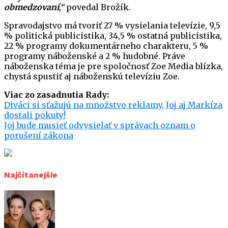
obmedzovaní
,“
povedal Brožík.
Spravodajstvo má tvoriť 27 % vysielania televízie, 9,5
% politická publicistika, 34,5 % ostatná publicistika,
22 % programy dokumentárneho charakteru, 5 %
programy náboženské a 2 % hudobné. Práve
náboženska téma je pre spoločnosť Zoe Media blízka,
chystá spustiť aj náboženskú televíziu Zoe.
Viac zo zasadnutia Rady:
Diváci si sťažujú na množstvo reklamy, Joj aj Markíza
dostali pokuty!
Joj bude musieť odvysielať v správach oznam o
porušení zákona
Najčítanejšie