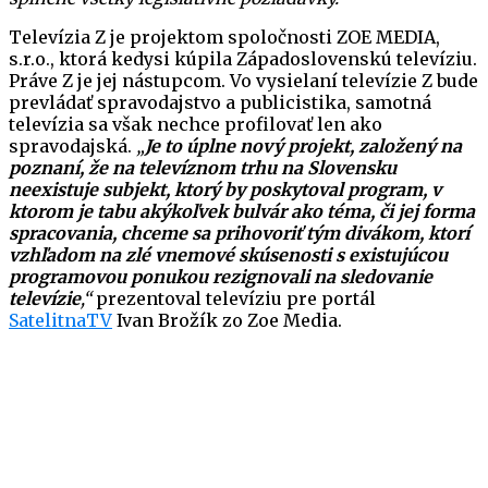
Televízia Z je projektom spoločnosti ZOE MEDIA,
s.r.o., ktorá kedysi kúpila Západoslovenskú televíziu.
Práve Z je jej nástupcom. Vo vysielaní televízie Z bude
prevládať spravodajstvo a publicistika, samotná
televízia sa však nechce profilovať len ako
spravodajská.
„
Je to úplne nový projekt, založený na
poznaní, že na televíznom trhu na Slovensku
neexistuje subjekt, ktorý by poskytoval program, v
ktorom je tabu akýkoľvek bulvár ako téma, či jej forma
spracovania, chceme sa prihovoriť tým divákom, ktorí
vzhľadom na zlé vnemové skúsenosti s existujúcou
programovou ponukou rezignovali na sledovanie
televízie
,“
prezentoval televíziu pre portál
SatelitnaTV
Ivan Brožík zo Zoe Media.