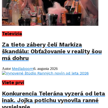
Televízia
Za tieto zábery čelí Markíza
škandálu: Obťažovanie v reality šou
má dohru
Mediaboom
Autor
6. augusta 2026
Viete prví
Konkurencia Telerána vyzerá od leta
inak. Jojka potichu vynovila ranné
vysielanie