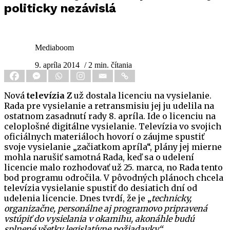
politicky nezávislá
Mediaboom
9. apríla 2014
/ 2 min. čítania
Nová
televízia Z
už dostala licenciu na vysielanie.
Rada pre vysielanie a retransmisiu jej ju udelila na
ostatnom zasadnutí rady 8. apríla. Ide o licenciu na
celoplošné digitálne vysielanie. Televízia vo svojich
oficiálnych materiáloch hovorí o záujme spustiť
svoje vysielanie „začiatkom apríla“, plány jej mierne
mohla narušiť samotná Rada, keď sa o udelení
licencie malo rozhodovať už 25. marca, no Rada tento
bod programu odročila. V pôvodných plánoch chcela
televízia vysielanie spustiť do desiatich dní od
udelenia licencie. Dnes tvrdí, že je „
technicky,
organizačne, personálne aj programovo pripravená
vstúpiť do vysielania v okamihu, akonáhle budú
splnené všetky legislatívne požiadavky.“