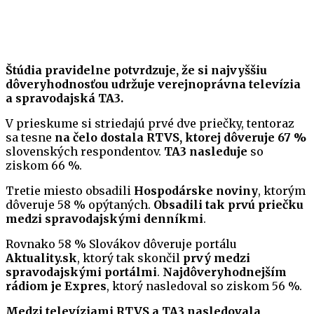
Štúdia pravidelne potvrdzuje, že si najvyššiu
dôveryhodnosťou udržuje verejnoprávna televízia
a spravodajská TA3.
V prieskume si striedajú prvé dve priečky, tentoraz
sa tesne
na čelo dostala RTVS, ktorej dôveruje 67 %
slovenských respondentov.
TA3 nasleduje
so
ziskom 66 %.
Tretie miesto obsadili
Hospodárske noviny
, ktorým
dôveruje 58 % opýtaných.
Obsadili tak prvú priečku
medzi spravodajskými denníkmi
.
Rovnako 58 % Slovákov dôveruje portálu
Aktuality.sk
, ktorý tak skončil
prvý medzi
spravodajskými portálmi
.
Najdôveryhodnejším
rádiom je Expres
, ktorý nasledoval so ziskom 56 %.
Medzi televíziami RTVS a TA3 nasledovala