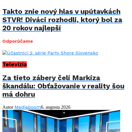
Takto znie nový hlas v upútavkách
STVR! Diváci rozhodli, ktorý bol za
20 rokov najlepší
Odporúčame
Televízia
Za tieto zábery čelí Markíza
škandálu: Obťažovanie v reality šou
má dohru
Mediaboom
Autor
6. augusta 2026