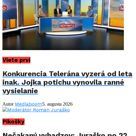
Viete prví
Konkurencia Telerána vyzerá od leta
inak. Jojka potichu vynovila ranné
vysielanie
Mediaboom
Autor
5. augusta 2026
Pikošky
Nečakaný vyhadzov: Juraško po 22