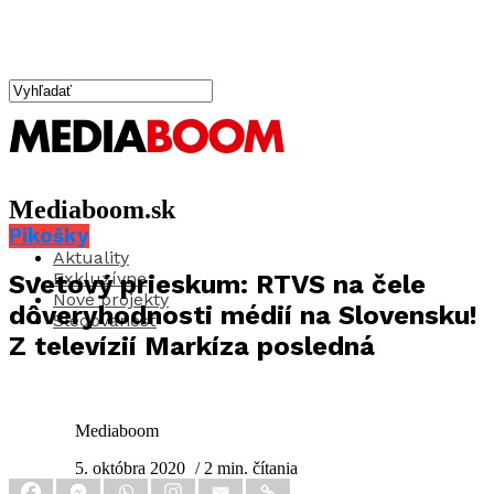
Mediaboom.sk
Pikošky
Aktuality
Exkluzívne
Svetový prieskum: RTVS na čele
Nové projekty
dôveryhodnosti médií na Slovensku!
Sledovanosť
Z televízií Markíza posledná
Mediaboom
5. októbra 2020
/ 2 min. čítania