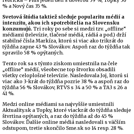
rebríčka – Plus jeden deň s dôverou 39 %, Topky 36
% a Nový čas 35 %.
Svetová štúdia taktiež sleduje popularitu médií a
intenzitu, akou ich spotrebitelia na Slovensku
konzumujú.
Tri roky po sebe si medzi tzv. „offline“
médiami (televízie, tlačené médiá, rádiá a pod.) drží
stabilné čísla Markíza, ktorú si viac ako trikrát do
týždňa zapne 43 % Slovákov. Aspoň raz do týždňa tak
spravilo 58 % opýtaných.
Tento rok sa s týmto ziskom umiestnila na čele
„offline“ médií, všeobecne top štvorku obsadili
všetky celoplošné televízie. Nasledovala Joj, ktorú si
viac ako 3-krát do týždňa pozrie 38 % a aspoň raz do
týždňa 56 % Slovákov, RTVS s 34 a 50 % a TA3 s 26 a
41 %.
Medzi online médiami sa najvyššie umiestnili
Aktuality.sk a Topky, ktoré viackrát do týždňa sleduje
štvrtina opýtaných, a raz do týždňa až do 45 %
Slovákov. Ďalšie online médiá nasledovali s väčším
odstupom, tretie skončilo Sme.sk so 14 resp. 28 %.