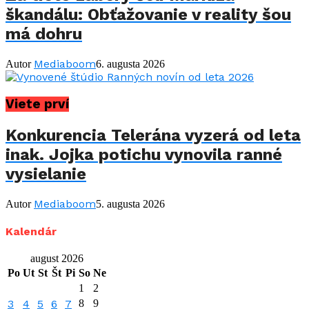
škandálu: Obťažovanie v reality šou
má dohru
Mediaboom
Autor
6. augusta 2026
Viete prví
Konkurencia Telerána vyzerá od leta
inak. Jojka potichu vynovila ranné
vysielanie
Mediaboom
Autor
5. augusta 2026
Kalendár
august 2026
Po
Ut
St
Št
Pi
So
Ne
1
2
3
4
5
6
7
8
9