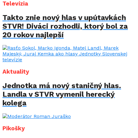
Televízia
Takto znie nový hlas v upútavkách
STVR! Diváci rozhodli, ktorý bol za
20 rokov najlepší
Aktuality
Jednotka má nový staničný hlas.
Landla v STVR vymenil herecký
kolega
Pikošky