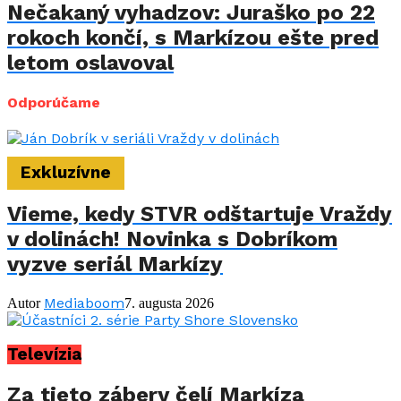
Nečakaný vyhadzov: Juraško po 22
rokoch končí, s Markízou ešte pred
letom oslavoval
Odporúčame
Exkluzívne
Vieme, kedy STVR odštartuje Vraždy
v dolinách! Novinka s Dobríkom
vyzve seriál Markízy
Mediaboom
Autor
7. augusta 2026
Televízia
Za tieto zábery čelí Markíza