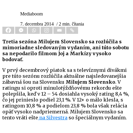
Mediaboom
7. decembra 2014
/ 2 min. čítania
Tretia sezóna Milujem Slovensko sa rozlúčila s
mimoriadne sledovaným vydaním, ani túto sobotu
sa nepodarilo filmom Joj a Markízy vysoko
bodovať.
V prvý decembrový piatok sa s televíznymi divákmi
pre túto sezónu rozlúčila aktuálne najsledovanejšia
zábavná šou na Slovensku
Milujem Slovensko
. V
ratingu si oproti minulotýždňovému rekordu ešte
polepšila, keď v 12 – 54 dosiahla vysoký rating 8,4 %,
čo jej prinieslo podiel 23,1 %. V 12+ o málo klesla, s
ratingom 10,8 % a podielom 23,8 % bola však relácia
opäť vysoko nadpriemerná. Milujem Slovensko sa
tento vráti ešte
na Silvestra
so špeciálnym vydaním.