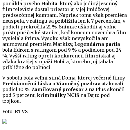
ponúkla prvého
Hobita
, ktorý ako jediný jesenný
film televízie dostal priestor aj v jej imidžovej
predsezónnej kampani. Napriek tomu však premiéra
neuspela, v ratingu sa priblížila len k 7 percentám, v
podieli prekročila 21 %. Snímke uškodili aj voľne
prístupné české stanice, keď koncom novembra film
vysielala Prima. Vysoko však nevyskočila ani
animovaná premiéra Markízy,
Legendárna partia
bola lídrom s ratingom pod 9 % a podielom pod 24
%. Vyšší rating oproti konkurencii film získal aj
vďaka kratšej stopáži Hobita, ktorého Joj ťahala
približne do polnoci.
V sobotu bola veľmi silná Doma, ktorej večerné filmy
Predvianočná láska
a
Vianočný pozdrav
atakovali
podiel 10 %.
Zamilovaný profesor 2
na Plus skončil
pod 5 percent,
kriminálky NCIS
na Dajto pod
trojkou.
Foto: RTVS