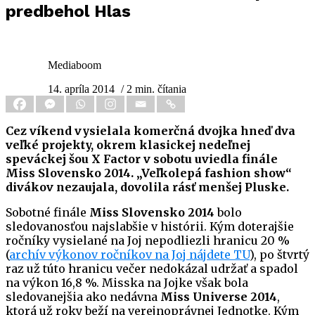
predbehol Hlas
Mediaboom
14. apríla 2014
/ 2 min. čítania
Cez víkend vysielala komerčná dvojka hneď dva
veľké projekty, okrem klasickej nedeľnej
speváckej šou X Factor v sobotu uviedla finále
Miss Slovensko 2014. „Veľkolepá fashion show“
divákov nezaujala, dovolila rásť menšej Pluske.
Sobotné finále
Miss Slovensko 2014
bolo
sledovanosťou najslabšie v histórii. Kým doterajšie
ročníky vysielané na Joj nepodliezli hranicu 20 %
(
archív výkonov ročníkov na Joj nájdete TU
), po štvrtý
raz už túto hranicu večer nedokázal udržať a spadol
na výkon 16,8 %. Misska na Jojke však bola
sledovanejšia ako nedávna
Miss Universe 2014
,
ktorá už roky beží na verejnoprávnej Jednotke. Kým