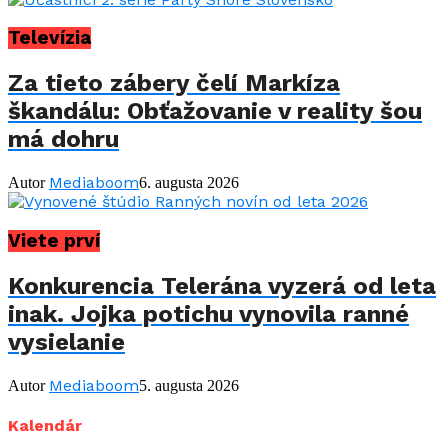
Televízia
Za tieto zábery čelí Markíza
škandálu: Obťažovanie v reality šou
má dohru
Mediaboom
Autor
6. augusta 2026
Viete prví
Konkurencia Telerána vyzerá od leta
inak. Jojka potichu vynovila ranné
vysielanie
Mediaboom
Autor
5. augusta 2026
Kalendár