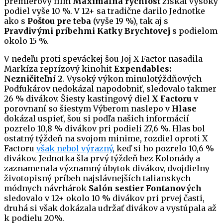
premiérový film
Maximálna rýchlosť
získal vysoký
podiel vyše 10 %. V 12+ sa tradične darilo Jednotke
ako s
Poštou pre teba
(vyše 19 %), tak aj s
Pravdivými príbehmi Katky Brychtovej
s podielom
okolo 15 %.
V nedeľu proti speváckej šou Joj X Factor nasadila
Markíza reprízový kinohit
Expendables:
Nezničiteľní 2
. Vysoký výkon minulotýždňových
Podfukárov nedokázal napodobniť, sledovalo takmer
26 % divákov. Šiesty kastingový diel
X Factoru
v
porovnaní so šiestym Výberom naslepo v
Hlase
dokázal uspieť, šou si podľa našich informácií
pozrelo 10,8 % divákov pri podieli 27,6 %. Hlas bol
ostatný týždeň na svojom minime, rozdiel oproti X
Factoru
však nebol výrazný
, keď si ho pozrelo 10,6 %
divákov. Jednotka šla prvý týždeň bez Kolonády a
zaznamenala významný úbytok divákov, dvojdielny
životopisný príbeh najslávnejších talianskych
módnych návrhárok
Salón sestier Fontanových
sledovalo v 12+ okolo 10 % divákov pri prvej časti,
druhá si však dokázala udržať divákov a vystúpala až
k podielu 20%.