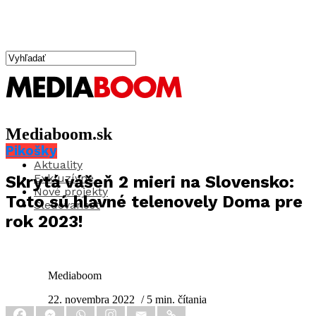
Mediaboom.sk
Pikošky
Aktuality
Exkluzívne
Skrytá vášeň 2 mieri na Slovensko:
Nové projekty
Toto sú hlavné telenovely Doma pre
Sledovanosť
rok 2023!
Mediaboom
22. novembra 2022
/ 5 min. čítania