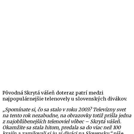
Pôvodná Skrytá vášeň doteraz patrí medzi
najpopulárnejšie telenovely u slovenských divákov.
„Spomínate si, čo sa stalo v roku 2003? Televízny svet
na tento rok nezabudne, na obrazovky totiž prišla jedna
z najobľúbenejších telenoviel vôbec – Skrytá vášeň.
Okamžite sa stala hitom, predala sa do viac než 100
krajín a zamilovali si ju aj diváci na Slovensku,“
píše