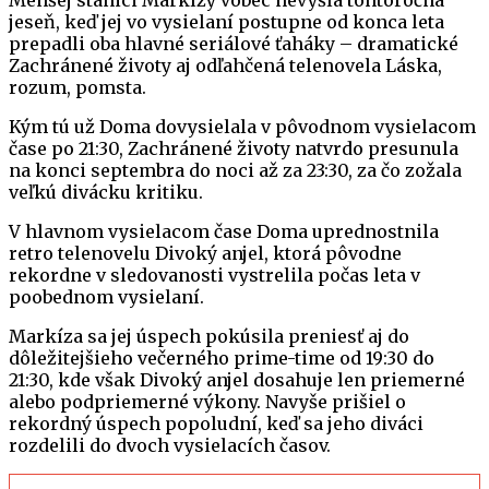
Menšej stanici Markízy vôbec nevyšla tohtoročná
jeseň, keď jej vo vysielaní postupne od konca leta
prepadli oba hlavné seriálové ťaháky – dramatické
Zachránené životy aj odľahčená telenovela Láska,
rozum, pomsta.
Kým tú už Doma dovysielala v pôvodnom vysielacom
čase po 21:30, Zachránené životy natvrdo presunula
na konci septembra do noci až za 23:30, za čo zožala
veľkú divácku kritiku.
V hlavnom vysielacom čase Doma uprednostnila
retro telenovelu Divoký anjel, ktorá pôvodne
rekordne v sledovanosti vystrelila počas leta v
poobednom vysielaní.
Markíza sa jej úspech pokúsila preniesť aj do
dôležitejšieho večerného prime-time od 19:30 do
21:30, kde však Divoký anjel dosahuje len priemerné
alebo podpriemerné výkony. Navyše prišiel o
rekordný úspech popoludní, keď sa jeho diváci
rozdelili do dvoch vysielacích časov.