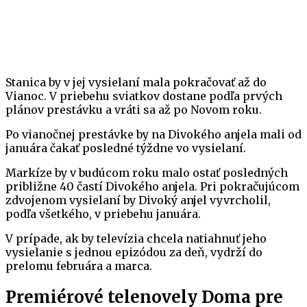
Stanica by v jej vysielaní mala pokračovať až do
Vianoc. V priebehu sviatkov dostane podľa prvých
plánov prestávku a vráti sa až po Novom roku.
Po vianočnej prestávke by na Divokého anjela mali od
januára čakať posledné týždne vo vysielaní.
Markíze by v budúcom roku malo ostať posledných
približne 40 častí Divokého anjela. Pri pokračujúcom
zdvojenom vysielaní by Divoký anjel vyvrcholil,
podľa všetkého, v priebehu januára.
V prípade, ak by televízia chcela natiahnuť jeho
vysielanie s jednou epizódou za deň, vydrží do
prelomu februára a marca.
Premiérové telenovely Doma pre