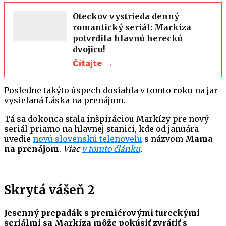
Oteckov vystrieda denný
romantický seriál: Markíza
potvrdila hlavnú hereckú
dvojicu!
Čítajte →
Posledne takýto úspech dosiahla v tomto roku na jar
vysielaná Láska na prenájom.
Tá sa dokonca stala inšpiráciou Markízy pre nový
seriál priamo na hlavnej stanici, kde od januára
uvedie
novú slovenskú telenovelu
s názvom
Mama
na prenájom
.
Viac
v tomto článku
.
Skrytá vášeň 2
Jesenný prepadák s premiérovými tureckými
seriálmi sa Markíza môže pokúsiť zvrátiť s