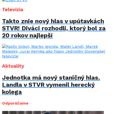
Televízia
Takto znie nový hlas v upútavkách
STVR! Diváci rozhodli, ktorý bol za
20 rokov najlepší
Aktuality
Jednotka má nový staničný hlas.
Landla v STVR vymenil herecký
kolega
Odporúčame