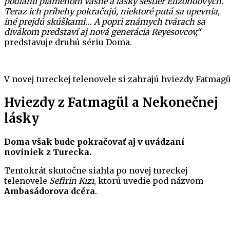
podľahli plameňom vášne a lásky sestier Elizondových.
Teraz ich príbehy pokračujú, niektoré putá sa upevnia,
iné prejdú skúškami… A popri známych tvárach sa
divákom predstaví aj nová generácia Reyesovcov,“
predstavuje druhú sériu Doma.
V novej tureckej telenovele si zahrajú hviezdy Fatmag
Hviezdy z Fatmagül a Nekonečnej
lásky
Doma však bude pokračovať aj v uvádzaní
noviniek z Turecka.
Tentokrát skutočne siahla po novej tureckej
telenovele
Sefirin Kızı
, ktorú uvedie pod názvom
Ambasádorova dcéra
.