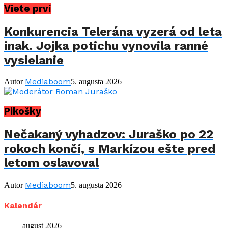
Viete prví
Konkurencia Telerána vyzerá od leta
inak. Jojka potichu vynovila ranné
vysielanie
Mediaboom
Autor
5. augusta 2026
Pikošky
Nečakaný vyhadzov: Juraško po 22
rokoch končí, s Markízou ešte pred
letom oslavoval
Mediaboom
Autor
5. augusta 2026
Kalendár
august 2026