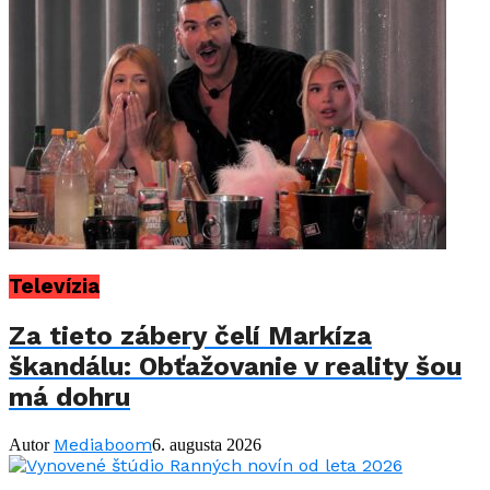
Televízia
Za tieto zábery čelí Markíza
škandálu: Obťažovanie v reality šou
má dohru
Mediaboom
Autor
6. augusta 2026