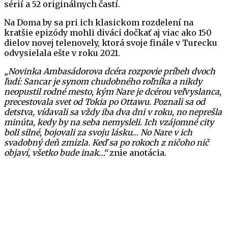
sérií a 52 originálnych častí.
Na Doma by sa pri ich klasickom rozdelení na
kratšie epizódy mohli diváci dočkať aj viac ako 150
dielov novej telenovely, ktorá svoje finále v Turecku
odvysielala ešte v roku 2021.
„Novinka Ambasádorova dcéra rozpovie príbeh dvoch
ľudí: Sancar je synom chudobného roľníka a nikdy
neopustil rodné mesto, kým Nare je dcérou veľvyslanca,
precestovala svet od Tokia po Ottawu. Poznali sa od
detstva, vídavali sa vždy iba dva dni v roku, no neprešla
minúta, kedy by na seba nemysleli. Ich vzájomné city
boli silné, bojovali za svoju lásku… No Nare v ich
svadobný deň zmizla. Keď sa po rokoch z ničoho nič
objaví, všetko bude inak…“
znie anotácia.