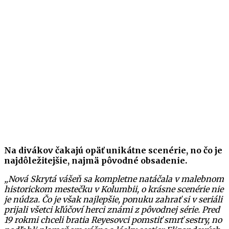
Na divákov čakajú opäť unikátne scenérie, no čo je
najdôležitejšie, najmä pôvodné obsadenie.
„Nová Skrytá vášeň sa kompletne natáčala v malebnom
historickom mestečku v Kolumbii, o krásne scenérie nie
je núdza. Čo je však najlepšie, ponuku zahrať si v seriáli
prijali všetci kľúčoví herci známi z pôvodnej série. Pred
19 rokmi chceli bratia Reyesovci pomstiť smrť sestry, no