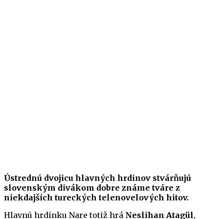
Ústrednú dvojicu hlavných hrdinov stvárňujú
slovenským divákom dobre známe tváre z
niekdajších tureckých telenovelových hitov.
Hlavnú hrdinku Nare totiž hrá
Neslihan Atagül
,