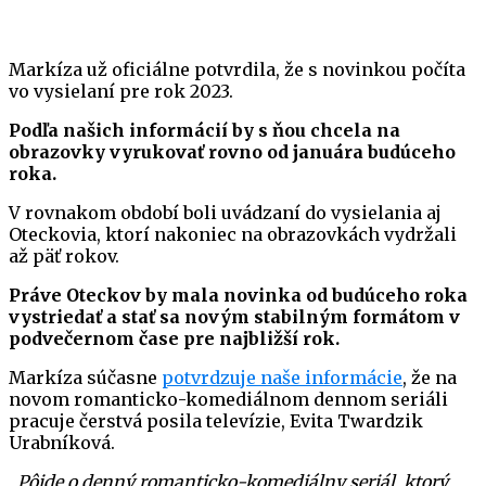
Markíza už oficiálne potvrdila, že s novinkou počíta
vo vysielaní pre rok 2023.
Podľa našich informácií by s ňou chcela na
obrazovky vyrukovať rovno od januára budúceho
roka.
V rovnakom období boli uvádzaní do vysielania aj
Oteckovia, ktorí nakoniec na obrazovkách vydržali
až päť rokov.
Práve Oteckov by mala novinka od budúceho roka
vystriedať a stať sa novým stabilným formátom v
podvečernom čase pre najbližší rok.
Markíza súčasne
potvrdzuje naše informácie
, že na
novom romanticko-komediálnom dennom seriáli
pracuje čerstvá posila televízie, Evita Twardzik
Urabníková.
„Pôjde o denný romanticko-komediálny seriál, ktorý