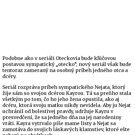
Podobne ako v seriáli Oteckovia bude kľúčovou
postavou sympatický „otecko“, nový seriál však bude
tentoraz zameraný na osobný príbeh jedného otca a
dcéry.
Seriál rozpráva príbeh sympatického Nejata, ktorý
žije sám so svojou dcérou Kayrou. Tá sa preňho stala
všetkým po tom, čo ho jeho žena opustila, ako aj
dcéru, ktorá svoju matku nikdy nevidela. Aby ju Nejat
uchránil od bolestivej pravdy, udržuje Kayru v
presvedčení, že sa jedného dňa na jej narodeniny
vráti. Kayra vytrvalo píše mame listy a Nejat sa
zamotáva do svojich láskavých klamstiev, ktoré ešte