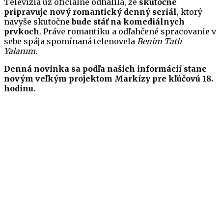
Televízia už oficiálne odhalila, že
skutočne
pripravuje nový romantický denný seriál
, ktorý
navyše skutočne
bude stáť na komediálnych
prvkoch
. Práve romantiku a odľahčené spracovanie v
sebe spája spomínaná telenovela
Benim Tatlı
Yalanım.
Denná novinka sa podľa našich informácií stane
novým veľkým projektom Markízy pre kľúčovú 18.
hodinu.