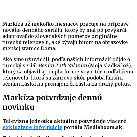
Markíza už niekoľko mesiacov pracuje na príprave
nového denného seriálu, ktorý by mal po prvýkrát
adaptovať do slovenských pomerov originálne
tureckú telenovelu, aké bývajú hitom na obrazovke
menšej stanice Doma.
Ako sme už uviedli, podľa našich informácií pôjde o
turecký seriál
Benim Tatlı Yalanım
(Moja sladká lož),
ktorý sa objavil aj na platforme Voyo. Ide o odľahčenú
telenovelu, ktorá sa žánrovo skôr podobá ľahším
sériám Láska na prenájom či Láska na druhý pokus.
Markíza potvrdzuje dennú
novinku
Televízna jednotka aktuálne potvrdzuje viaceré
exkluzívne informácie
portálu Mediaboom.sk.