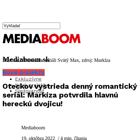
Mediaboom.sk
Martina Zábranská v seriáli Svätý Max, zdroj: Markíza
Nové projekty
Aktuality
Exkluzívne
Nové projekty
Oteckov vystrieda denný romantický
Sledovanosť
seriál: Markíza potvrdila hlavnú
hereckú dvojicu!
Mediaboom
19. októbra 2022
/ 4 min. čítania