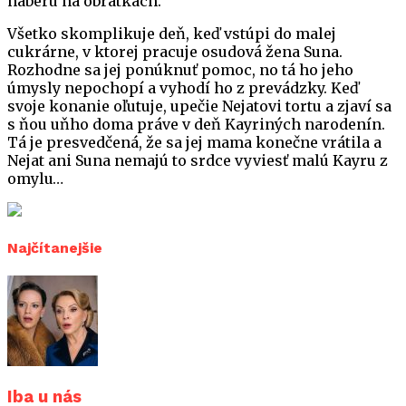
naberú na obrátkach.
Všetko skomplikuje deň, keď vstúpi do malej
cukrárne, v ktorej pracuje osudová žena Suna.
Rozhodne sa jej ponúknuť pomoc, no tá ho jeho
úmysly nepochopí a vyhodí ho z prevádzky. Keď
svoje konanie oľutuje, upečie Nejatovi tortu a zjaví sa
s ňou uňho doma práve v deň Kayriných narodenín.
Tá je presvedčená, že sa jej mama konečne vrátila a
Nejat ani Suna nemajú to srdce vyviesť malú Kayru z
omylu…
Najčítanejšie
Iba u nás