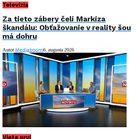
Televízia
Za tieto zábery čelí Markíza
škandálu: Obťažovanie v reality šou
má dohru
Mediaboom
Autor
6. augusta 2026
Viete prví