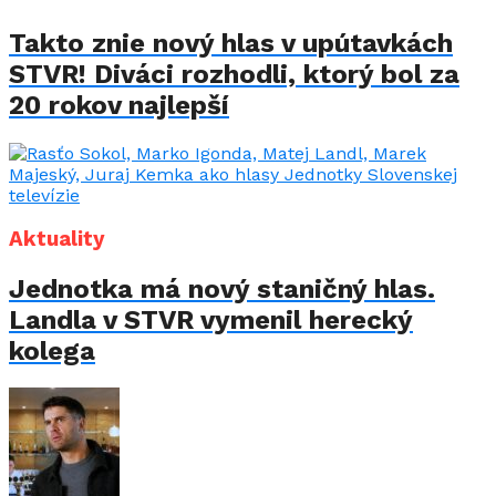
Takto znie nový hlas v upútavkách
STVR! Diváci rozhodli, ktorý bol za
20 rokov najlepší
Aktuality
Jednotka má nový staničný hlas.
Landla v STVR vymenil herecký
kolega