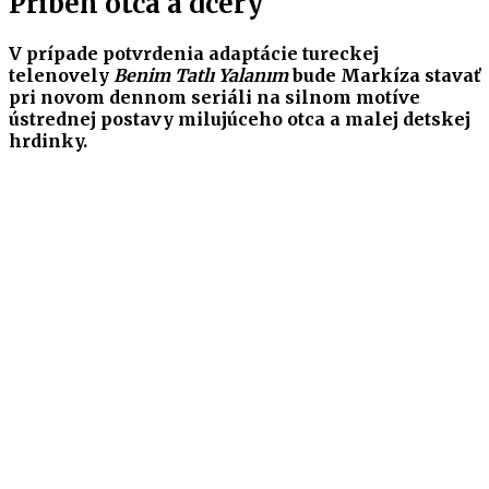
Príbeh otca a dcéry
V prípade potvrdenia adaptácie tureckej
telenovely
Benim Tatlı Yalanım
bude Markíza stavať
pri novom dennom seriáli na silnom motíve
ústrednej postavy milujúceho otca a malej detskej
hrdinky.