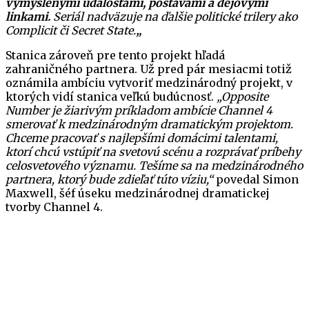
vymyslenými udalosťami, postavami a dejovými
linkami.
Seriál nadväzuje na ďalšie politické trilery ako
Complicit či Secret State.
„
Stanica zároveň pre tento projekt hľadá
zahraničného partnera. Už pred pár mesiacmi totiž
oznámila ambíciu vytvoriť medzinárodný projekt, v
ktorých vidí stanica veľkú budúcnosť.
„Opposite
Number je žiarivým príkladom ambície Channel 4
smerovať k medzinárodným dramatickým projektom.
Chceme pracovať s najlepšími domácimi talentami,
ktorí chcú vstúpiť na svetovú scénu a rozprávať príbehy
celosvetového významu. Tešíme sa na medzinárodného
partnera, ktorý bude zdieľať túto víziu,“
povedal Simon
Maxwell, šéf úseku medzinárodnej dramatickej
tvorby Channel 4.