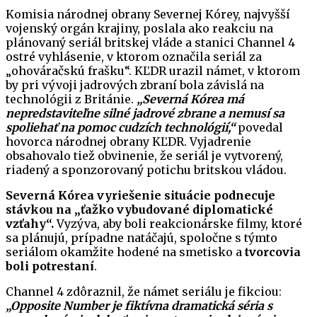
Komisia národnej obrany Severnej Kórey, najvyšší
vojenský orgán krajiny, poslala ako reakciu na
plánovaný seriál britskej vláde a stanici Channel 4
ostré vyhlásenie, v ktorom označila seriál za
„ohováračskú frašku“. KĽDR urazil námet, v ktorom
by pri vývoji jadrových zbraní bola závislá na
technológii z Británie.
„Severná Kórea má
nepredstaviteľne silné jadrové zbrane a nemusí sa
spoliehať na pomoc cudzích technológií,“
povedal
hovorca národnej obrany KĽDR. Vyjadrenie
obsahovalo tiež obvinenie, že seriál je vytvorený,
riadený a sponzorovaný potichu britskou vládou.
Severná Kórea vyriešenie situácie podnecuje
stávkou na „ťažko vybudované diplomatické
vzťahy“.
Vyzýva, aby boli reakcionárske filmy, ktoré
sa plánujú, prípadne natáčajú, spoločne s týmto
seriálom okamžite hodené na smetisko a
tvorcovia
boli potrestaní
.
Channel 4 zdôraznil, že námet seriálu je fikciou:
„Opposite Number je fiktívna dramatická séria s