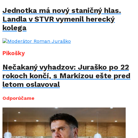
Jednotka má nový staničný hlas.
Landla v STVR vymenil herecký
kolega
Pikošky
Nečakaný vyhadzov: Juraško po 22
rokoch končí, s Markízou ešte pred
letom oslavoval
Odporúčame