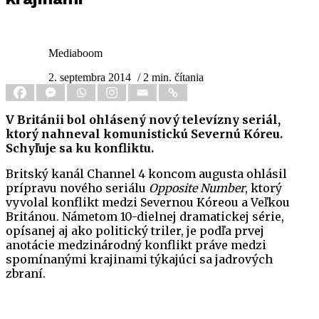
Mediaboom
2. septembra 2014
/ 2 min. čítania
V Británii bol ohlásený nový televízny seriál,
ktorý nahneval komunistickú Severnú Kóreu.
Schyľuje sa ku konfliktu.
Britský kanál Channel 4 koncom augusta ohlásil
prípravu nového seriálu
Opposite Number
, ktorý
vyvolal konflikt medzi Severnou Kóreou a Veľkou
Británou. Námetom 10-dielnej dramatickej série,
opísanej aj ako politický triler, je podľa prvej
anotácie medzinárodný konflikt práve medzi
spomínanými krajinami týkajúci sa jadrových
zbraní.