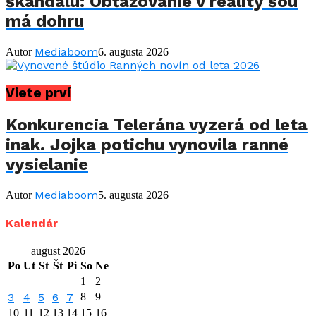
škandálu: Obťažovanie v reality šou
má dohru
Mediaboom
Autor
6. augusta 2026
Viete prví
Konkurencia Telerána vyzerá od leta
inak. Jojka potichu vynovila ranné
vysielanie
Mediaboom
Autor
5. augusta 2026
Kalendár
august 2026
Po
Ut
St
Št
Pi
So
Ne
1
2
3
4
5
6
7
8
9
10
11
12
13
14
15
16