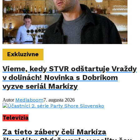
Exkluzívne
Vieme, kedy STVR odštartuje Vraždy
v dolinách! Novinka s Dobríkom
vyzve seriál Markízy
Mediaboom
Autor
7. augusta 2026
Televízia
Za tieto zábery čelí Markíza