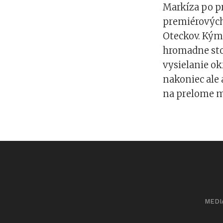
Markíza po p
premiérových
Oteckov. Kým 
hromadne stop
vysielanie ok
nakoniec ale 
na prelome m
MEDI