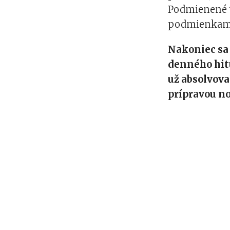
Podmienené t
podmienkam
Nakoniec sa
denného hitu
už absolvova
prípravou no