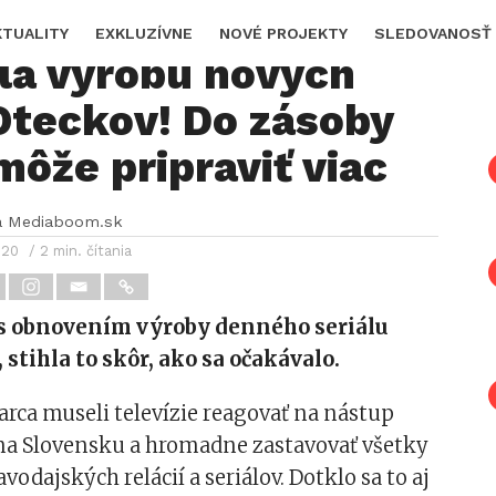
za po stopke
KTUALITY
EXKLUZÍVNE
NOVÉ PROJEKTY
SLEDOVANOSŤ
la výrobu nových
Oteckov! Do zásoby
 môže pripraviť viac
a Mediaboom.sk
020
/ 2 min. čítania
 s obnovením výroby denného seriálu
 stihla to skôr, ako sa očakávalo.
rca museli televízie reagovať na nástup
na Slovensku a hromadne zastavovať všetky
odajských relácií a seriálov. Dotklo sa to aj