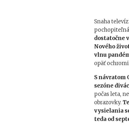
Snaha televízi
pochopiteľná
dostatočne v
Nového život
vlnu pandé
opäť ochromil
S návratom 
sezóne divác
počas leta, n
obrazovky.
Te
vysielania s
teda od sep