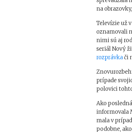
sprevádzala 
na obrazovky,
Televízie už
oznamovali n
nimi sú aj ro
seriál Nový ž
rozprávka
či 
Znovurozbehnu
prípade svoji
polovici toht
Ako posledná
informovala M
mala v prípad
podobne, ako 