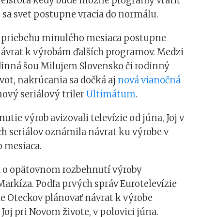
neistota kedy bude možné programy vrátiť
 sa svet postupne vracia do normálu.
 v priebehu minulého mesiaca postupne
ávrat k výrobám ďalších programov. Medzi
dinná šou Milujem Slovensko či rodinný
ivot, nakrúcania sa dočká aj
nová vianočná
nový seriálový triler
Ultimátum
.
tie výrob avizovali televízie od júna, Joj v
ch seriálov oznámila návrat ku výrobe v
o mesiaca.
 o opätovnom rozbehnutí výroby
arkíza. Podľa prvých správ Eurotelevízie
e Oteckov plánovať návrat k výrobe
Joj pri Novom živote, v polovici júna.