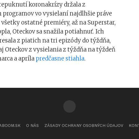
repuknutí koronakrízy držala z
 programov vo vysielaní najdlhšie práve
všetky ostatné premiéry, až na Superstar,
la, Oteckov sa snažila potiahnuť. Ich
resala z piatich na tri epizódy do týždňa,
aj Oteckov z vysielania z týždňa na týždeň
arca a apríla
predčasne stiahla
.
ABOOM.SK
O NÁS
ZÁSADY OCHRANY OSOBNÝCH ÚDAJOV
KON