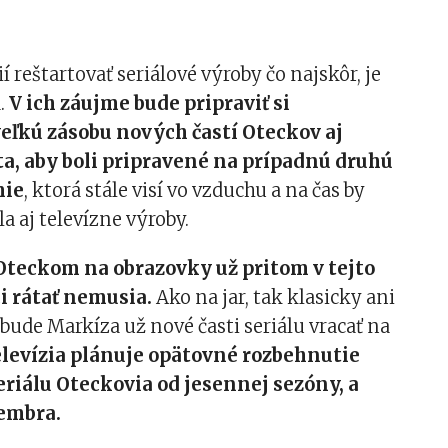
í reštartovať seriálové výroby čo najskôr, je
.
V ich záujme bude pripraviť si
eľkú zásobu nových častí Oteckov aj
a, aby boli pripravené na prípadnú druhú
mie
, ktorá stále visí vo vzduchu a na čas by
a aj televízne výroby.
Oteckom na obrazovky už pritom v tejto
i rátať nemusia.
Ako na jar, tak klasicky ani
ebude Markíza už nové časti seriálu vracať na
levízia plánuje opätovné rozbehnutie
eriálu Oteckovia od jesennej sezóny, a
tembra.