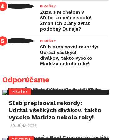
PIKOŠKY
Zuza s Michalom v
Sľube konečne spolu!
Zmarí ich plány zvrat
podobný Dunaju?
PIKOŠKY
Sľub prepisoval rekordy:
Udržal všetkých
divákov, takto vysoko
Markíza nebola roky!
Odporúčame
PIKOŠKY
Sľub prepisoval rekordy:
Udržal všetkých divákov, takto
vysoko Markíza nebola roky!
30. JÚNA 2026
TELEVÍZIA