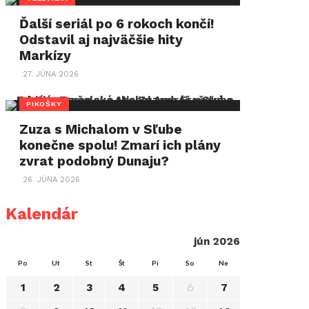
Ďalší seriál po 6 rokoch končí!
Odstavil aj najväčšie hity
Markízy
27. JÚNA 2026
PIKOŠKY
Zuza s Michalom v Sľube
konečne spolu! Zmarí ich plány
zvrat podobný Dunaju?
26. JÚNA 2026
Kalendár
jún 2026
Po
Ut
St
Št
Pi
So
Ne
6
1
2
3
4
5
7