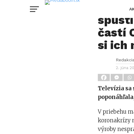
Markí
A
spusti
častí 
si ich
Redakci
2. júna 2
Televízia sa
poponáhľala,
V priebehu ma
koronakrízy 
výroby nesprav