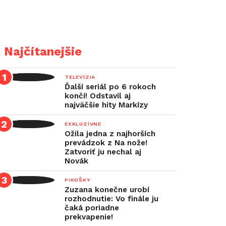
Najčítanejšie
TELEVÍZIA
Ďalší seriál po 6 rokoch
končí! Odstavil aj
najväčšie hity Markízy
EXKLUZÍVNE
Ožila jedna z najhorších
prevádzok z Na nože!
Zatvoriť ju nechal aj
Novák
PIKOŠKY
Zuzana konečne urobí
rozhodnutie: Vo finále ju
čaká poriadne
prekvapenie!