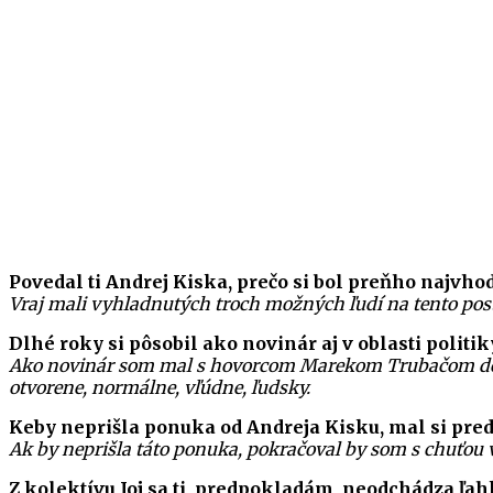
Povedal ti Andrej Kiska, prečo si bol preňho najvho
Vraj mali vyhladnutých troch možných ľudí na tento post
Dlhé roky si pôsobil ako novinár aj v oblasti politi
Ako novinár som mal s hovorcom Marekom Trubačom dobr
otvorene, normálne, vľúdne, ľudsky.
Keby neprišla ponuka od Andreja Kisku, mal si pre
Ak by neprišla táto ponuka, pokračoval by som s chuťou 
Z kolektívu Joj sa ti, predpokladám, neodchádza ľahk