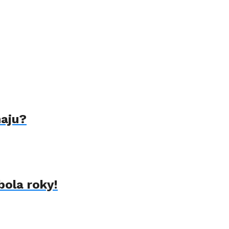
naju?
bola roky!