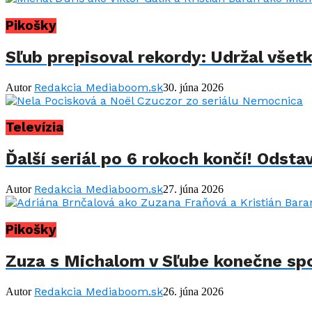
Pikošky
Sľub prepisoval rekordy: Udržal všet
Redakcia Mediaboom.sk
Autor
30. júna 2026
Televízia
Ďalší seriál po 6 rokoch končí! Odstav
Redakcia Mediaboom.sk
Autor
27. júna 2026
Pikošky
Zuza s Michalom v Sľube konečne spo
Redakcia Mediaboom.sk
Autor
26. júna 2026