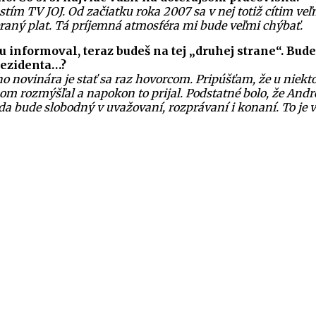
stím TV JOJ. Od začiatku roka 2007 sa v nej totiž cítim v
raný plat. Tá príjemná atmosféra mi bude veľmi chýbať.
 informoval, teraz budeš na tej „druhej strane“. Bude
rezidenta…?
 novinára je stať sa raz hovorcom. Pripúšťam, že u niekto
som rozmýšľal a napokon to prijal. Podstatné bolo, že Andr
eda bude slobodný v uvažovaní, rozprávaní i konaní. To je v