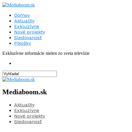
Domov
Aktuality
Exkluzívne
Nové projekty
Sledovanosť
Pikošky
Exkluzívne informácie nielen zo sveta televízie
Mediaboom.sk
Aktuality
Exkluzívne
Nové projekty
Sledovanosť