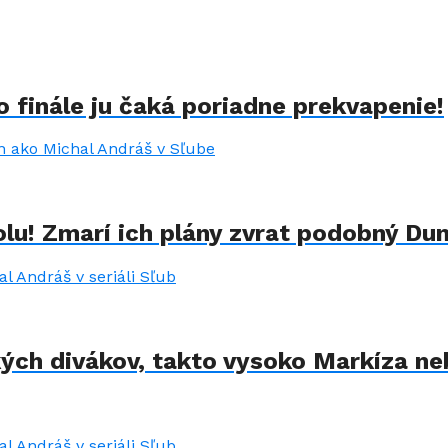
 finále ju čaká poriadne prekvapenie!
lu! Zmarí ich plány zvrat podobný Du
kých divákov, takto vysoko Markíza ne