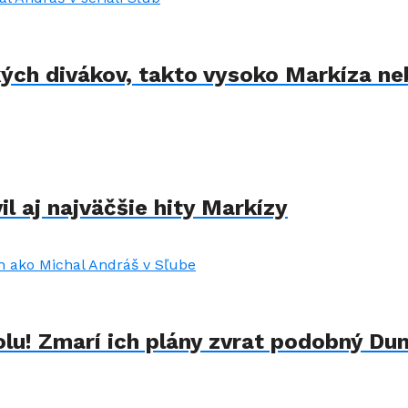
kých divákov, takto vysoko Markíza ne
il aj najväčšie hity Markízy
lu! Zmarí ich plány zvrat podobný Du