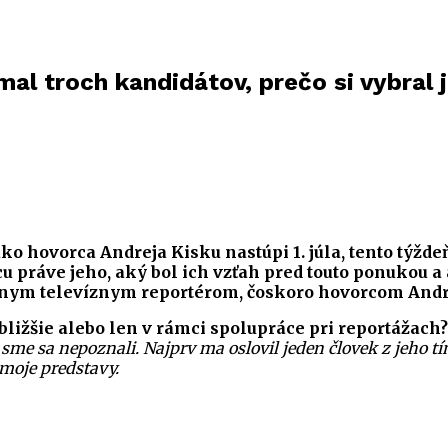
al troch kandidátov, prečo si vybral 
ko hovorca Andreja Kisku nastúpi 1. júla, tento týždeň
 práve jeho, aký bol ich vzťah pred touto ponukou a a
tuálnym televíznym reportérom, čoskoro hovorcom And
bližšie alebo len v rámci spolupráce pri reportážach?
sme sa nepoznali. Najprv ma oslovil jeden človek z jeho t
 moje predstavy.