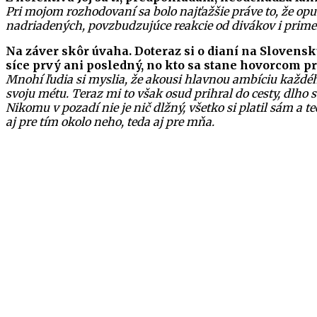
Pri mojom rozhodovaní sa bolo najťažšie práve to, že opu
nadriadených, povzbudzujúce reakcie od divákov i prime
Na záver skôr úvaha. Doteraz si o dianí na Slovensku
síce prvý ani posledný, no kto sa stane hovorcom p
Mnohí ľudia si myslia, že akousi hlavnou ambíciu každého
svoju métu. Teraz mi to však osud prihral do cesty, dlho 
Nikomu v pozadí nie je nič dlžný, všetko si platil sám a t
aj pre tím okolo neho, teda aj pre mňa.