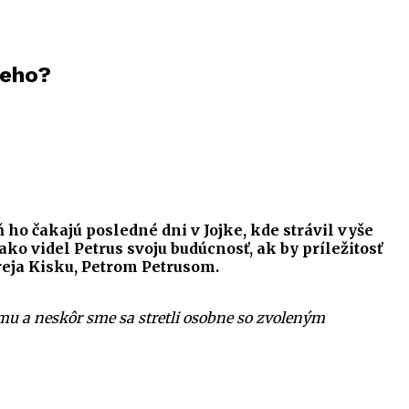
jeho?
 ho čakajú posledné dni v Jojke, kde strávil vyše
ko videl Petrus svoju budúcnosť, ak by príležitosť
reja Kisku, Petrom Petrusom.
ímu a neskôr sme sa stretli osobne so zvoleným