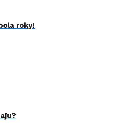
bola roky!
naju?