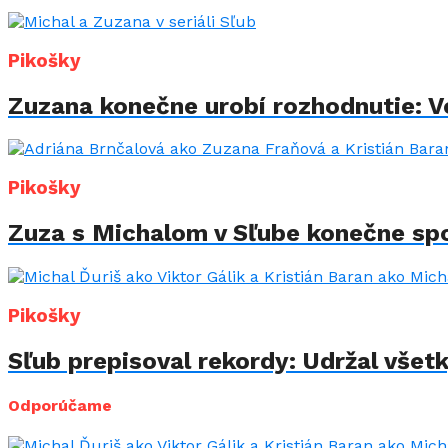
Pikošky
Zuzana konečne urobí rozhodnutie: Vo
Pikošky
Zuza s Michalom v Sľube konečne spo
Pikošky
Sľub prepisoval rekordy: Udržal všet
Odporúčame