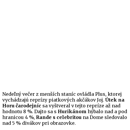
Nedeľný večer z menších staníc ovládla Plus, ktorej
vychádzajú reprízy piatkových akčákov Joj.
Útek na
Horu čarodejníc
sa vyštveral v tejto repríze až nad
hodnotu 8 %. Dajto sa s
Hurikánom
hýbalo nad a pod
hranicou 4 %,
Rande s celebritou
na Dome sledovalo
nad 5 % divákov pri obrazovke.