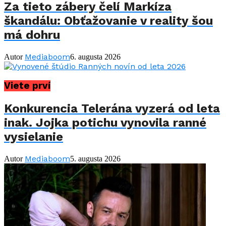
Za tieto zábery čelí Markíza
škandálu: Obťažovanie v reality šou
má dohru
Mediaboom
Autor
6. augusta 2026
Viete prví
Konkurencia Telerána vyzerá od leta
inak. Jojka potichu vynovila ranné
vysielanie
Mediaboom
Autor
5. augusta 2026