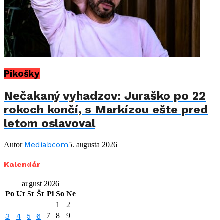
Pikošky
Nečakaný vyhadzov: Juraško po 22
rokoch končí, s Markízou ešte pred
letom oslavoval
Mediaboom
Autor
5. augusta 2026
Kalendár
august 2026
Po
Ut
St
Št
Pi
So
Ne
1
2
3
4
5
6
7
8
9