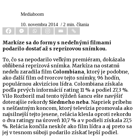
Mediaboom
10. novembra 2014
/ 2 min. čítania
Markíze sa do formy s nedeľnými filmami
podarilo dostať až s reprízovou snímkou.
To, čo sa nepodarilo veľkým premiéram, dokázala
obľúbená reprízová snímka. Markíza na ostatnú
nedeľu zaradila film
Colombiana
, ktorý je podobne,
ako ďalší film od tvorcov tejto snímky, 96 hodín,
populárnou akvizíciou lídra. Colombiana získala
podľa prvých informácií rating 11 % a podiel 27,3 %.
Vilo Rozboril mal tento týždeň šancu ešte navýšiť
doterajšie rekordy
Siedmeho neba
. Napriek príbehu
s nešťastným koncom, ktorý televízia promovala ako
najsilnejší tejto jesene, relácia klesla oproti rekordu
o dva ratingy na úroveň 10,7 % a v podieli získala 27,5
%. Relácia končila neskôr ako film lídra a aj preto sa
jej v tesnom súboji podarilo získať lepší podiel.