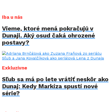
Iba u nás
Vieme, ktoré mená pokračujú v
Dunaji. Aký osud čaká ohrozené
postavy?
Exkluzívne
Sľub sa má po lete vrátiť neskôr ako
Dunaj: Kedy Markíza spustí nové
série?