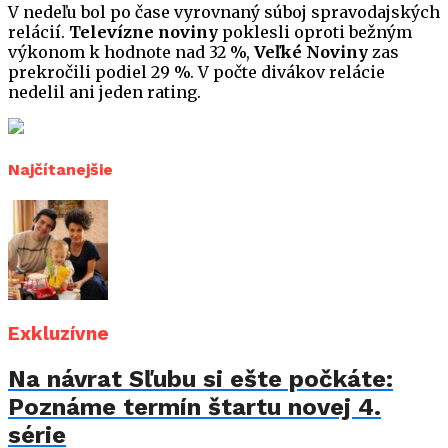
V nedeľu bol po čase vyrovnaný súboj spravodajských
relácií.
Televízne noviny
poklesli oproti bežným
výkonom k hodnote nad 32 %,
Veľké Noviny
zas
prekročili podiel 29 %. V počte divákov relácie
nedelil ani jeden rating.
Najčítanejšie
Exkluzívne
Na návrat Sľubu si ešte počkáte:
Poznáme termín štartu novej 4.
série