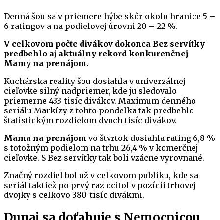
Denná šou sa v priemere hýbe skôr okolo hranice 5 –
6 ratingov a na podielovej úrovni 20 – 22 %.
V celkovom počte divákov dokonca Bez servítky
predbehlo aj aktuálny rekord konkurenčnej
Mamy na prenájom.
Kuchárska reality šou dosiahla v univerzálnej
cieľovke silný nadpriemer, kde ju sledovalo
priemerne 433-tisíc divákov. Maximum denného
seriálu Markízy z tohto pondelka tak predbehlo
štatistickým rozdielom dvoch tisíc divákov.
Mama na prenájom
vo štvrtok dosiahla rating 6,8 %
s totožným podielom na trhu 26,4 % v komerčnej
cieľovke. S Bez servítky tak boli vzácne vyrovnané.
Značný rozdiel bol už v celkovom publiku, kde sa
seriál taktiež po prvý raz ocitol v pozícii trhovej
dvojky s celkovo 380-tisíc divákmi.
Dunaj sa doťahuje s Nemocnicou