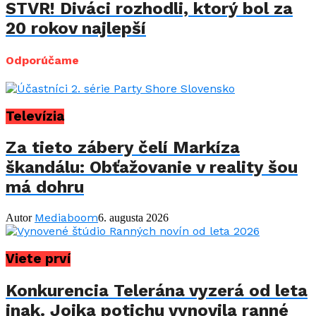
STVR! Diváci rozhodli, ktorý bol za
20 rokov najlepší
Odporúčame
Televízia
Za tieto zábery čelí Markíza
škandálu: Obťažovanie v reality šou
má dohru
Mediaboom
Autor
6. augusta 2026
Viete prví
Konkurencia Telerána vyzerá od leta
inak. Jojka potichu vynovila ranné