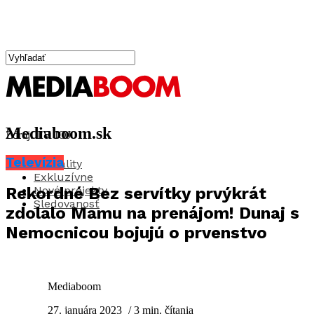
Mediaboom.sk
Zdroj: TV JOJ
Televízia
Aktuality
Exkluzívne
Nové projekty
Rekordné Bez servítky prvýkrát
Sledovanosť
zdolalo Mamu na prenájom! Dunaj s
Nemocnicou bojujú o prvenstvo
Mediaboom
27. januára 2023
/ 3 min. čítania