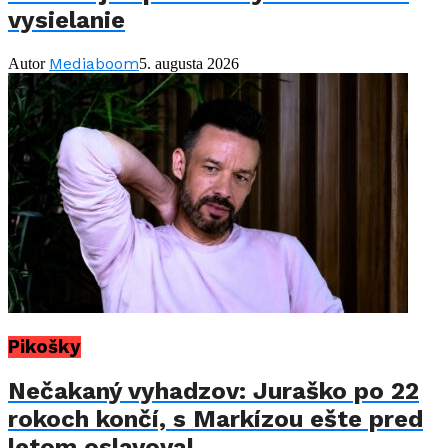
vysielanie
Mediaboom
Autor
5. augusta 2026
Pikošky
Nečakaný vyhadzov: Juraško po 22
rokoch končí, s Markízou ešte pred
letom oslavoval