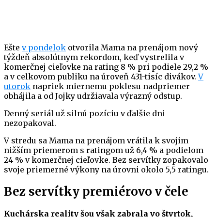
Ešte
v pondelok
otvorila Mama na prenájom nový
týždeň absolútnym rekordom, keď vystrelila v
komerčnej cieľovke na rating 8 % pri podiele 29,2 %
a v celkovom publiku na úroveň 431-tisíc divákov.
V
utorok
napriek miernemu poklesu nadpriemer
obhájila a od Jojky udržiavala výrazný odstup.
Denný seriál už silnú pozíciu v ďalšie dni
nezopakoval.
V stredu sa Mama na prenájom vrátila k svojim
nižším priemerom s ratingom už 6,4 % a podielom
24 % v komerčnej cieľovke. Bez servítky zopakovalo
svoje priemerné výkony na úrovni okolo 5,5 ratingu.
Bez servítky premiérovo v čele
Kuchárska reality šou však zabrala vo štvrtok,