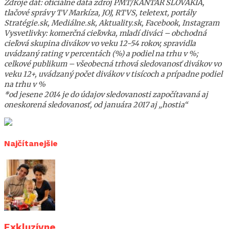
Zdroje dát: oficiálne dáta zdroj PMT/KANTAR SLOVAKIA,
tlačové správy TV Markíza, JOJ, RTVS, teletext, portály
Stratégie.sk, Mediálne.sk, Aktuality.sk, Facebook, Instagram
Vysvetlivky: komerčná cieľovka, mladí diváci – obchodná
cieľová skupina divákov vo veku 12-54 rokov, spravidla
uvádzaný rating v percentách (%) a podiel na trhu v %;
celkové publikum – všeobecná trhová sledovanosť divákov vo
veku 12+, uvádzaný počet divákov v tisícoch a prípadne podiel
na trhu v %
*od jesene 2014 je do údajov sledovanosti započítavaná aj
oneskorená sledovanosť, od januára 2017 aj „hostia“
Najčítanejšie
Exkluzívne