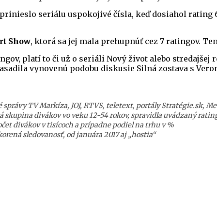
prinieslo seriálu uspokojivé čísla, keď dosiahol rating
rt Show
, ktorá sa jej mala prehupnúť cez 7 ratingov. T
gov, platí to či už o seriáli Nový život alebo stredajšej 
 nasadila vynovenú podobu diskusie Silná zostava s Ve
správy TV Markíza, JOJ, RTVS, teletext, portály Stratégie.sk, Me
á skupina divákov vo veku 12-54 rokov, spravidla uvádzaný ratin
et divákov v tisícoch a prípadne podiel na trhu v %
orená sledovanosť, od januára 2017 aj „hostia“