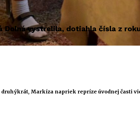
olná vystrelila, dotiahla čísla z rok
 druhýkrát, Markíza napriek repríze úvodnej časti vi