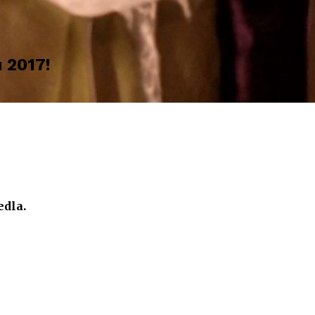
u 2017!
edla.