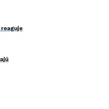
 reaguje
ajú