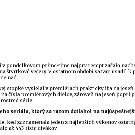
si v pondelkovom prime-time najprv recept začalo nach
 na štvrtkové večery. V ostatnom období sa tam usadil k
dne nad.
ovej stopke vysielal v premiérach prakticky iba na jeseň
j na čísla premiérových dielov, zároveň na jeseň popri
ostred série.
neho seriálu, ktorý sa razom dotiahol na najúspešnejš
sile, keď zaznamenala jeden z najlepších výkonov ostatný
lo až 443-tisíc divákov.