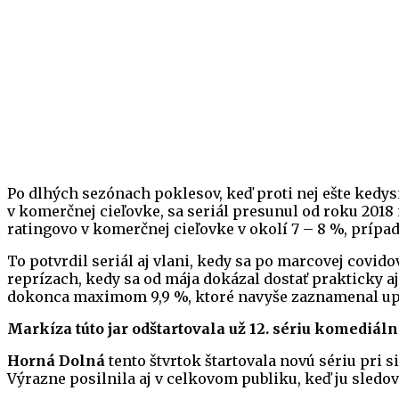
Po dlhých sezónach poklesov, keď proti nej ešte kedy
v komerčnej cieľovke, sa seriál presunul od roku 2018
ratingovo v komerčnej cieľovke v okolí 7 – 8 %, prípa
To potvrdil seriál aj vlani, kedy sa po marcovej covid
reprízach, kedy sa od mája dokázal dostať prakticky a
dokonca maximom 9,9 %, ktoré navyše zaznamenal upr
Markíza túto jar odštartovala už 12. sériu komediál
Horná Dolná
tento štvrtok štartovala novú sériu pri 
Výrazne posilnila aj v celkovom publiku, keď ju sledova