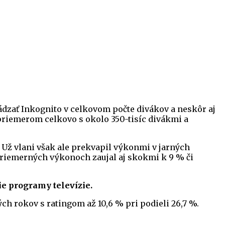
ádzať Inkognito v celkovom počte divákov a neskôr aj
 priemerom celkovo s okolo 350-tisíc divákmi a
. Už vlani však ale prekvapil výkonmi v jarných
 priemerných výkonoch zaujal aj skokmi k 9 % či
ie programy televízie.
ch rokov s ratingom až 10,6 % pri podieli 26,7 %.