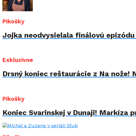
Pikošky
Jojka neodvysielala finálovú epizód
Exkluzívne
Drsný koniec reštaurácie z Na nože! 
Pikošky
Koniec Svarinskej v Dunaji! Markíza p