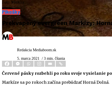
Foto: Markíza
Pikošky
Prekvapený evergreen Markízy: Horná D
Redakcia Mediaboom.sk
5. marca 2021
/ 3 min. čítania
Červené pásky rozbehli po roku svoje vysielanie po
Markíze sa po rokoch začína prebúdzať Horná Dolná.