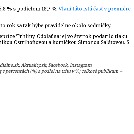
 6,8 % s podielom 18,7 %.
Vlani táto istá časť v premiére
ento rok sa tak hýbe pravidelne okolo sedmičky.
repríze Trhliny. Odolať sa jej vo štvrtok podarilo tlaku
ronikou Ostrihoňovou a komičkou Simonou Salátovou. S
diálne.sk, Aktuality.sk, Facebook, Instagram
g v percentách (%) a podiel na trhu v %; celkové publikum –