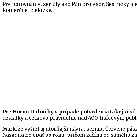
Pre porovnanie, seriály ako Pán profesor, Sestričky a
komerčnej cieľovke.
Pre Hornú Dolnú by v prípade potvrdenia takejto si
desiatky a celkovo pravidelne nad 400-tisícovým publ
Markíze vyšiel aj utorňajší návrat seriálu Červené pá
Nasadila ho opäť po roku, pričom začína od samého zač