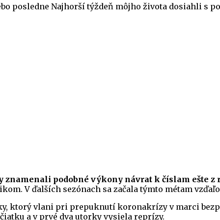
lebo posledne Najhorší týždeň môjho života dosiahli s 
ly znamenali podobné výkony návrat k číslam ešte z 
ikom. V ďalších sezónach sa začala týmto métam vzďaľo
sky, ktorý vlani pri prepuknutí koronakrízy v marci bez
iatku a v prvé dva utorky vysiela reprízy.