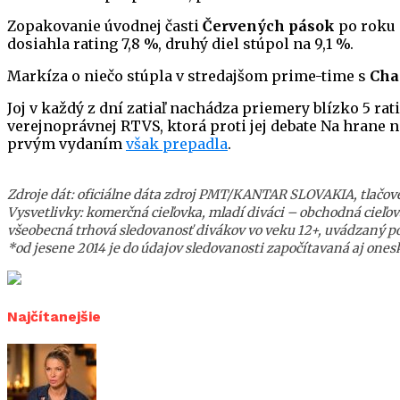
Zopakovanie úvodnej časti
Červených pások
po roku 
dosiahla rating 7,8 %, druhý diel stúpol na 9,1 %.
Markíza o niečo stúpla v stredajšom prime-time s
Cha
Joj v každý z dní zatiaľ nachádza priemery blízko 5 ratin
verejnoprávnej RTVS, ktorá proti jej debate Na hrane
prvým vydaním
však prepadla
.
Zdroje dát: oficiálne dáta zdroj PMT/KANTAR SLOVAKIA, tlačové 
Vysvetlivky: komerčná cieľovka, mladí diváci – obchodná cieľov
všeobecná trhová sledovanosť divákov vo veku 12+, uvádzaný poč
*od jesene 2014 je do údajov sledovanosti započítavaná aj onesk
Najčítanejšie