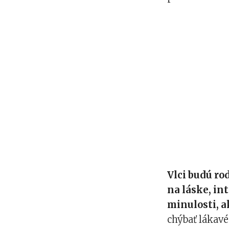
Vlci budú r
na láske, in
minulosti, a
chýbať lákavé