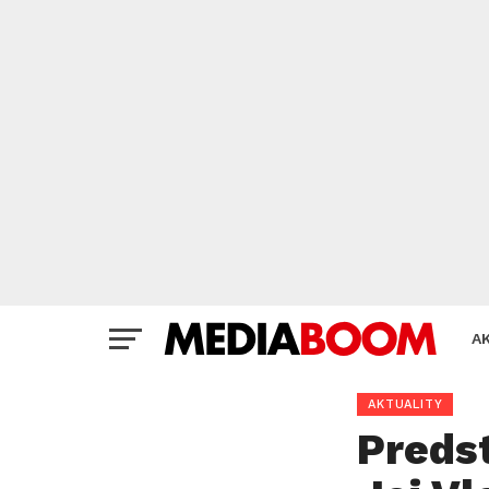
A
AKTUALITY
Preds