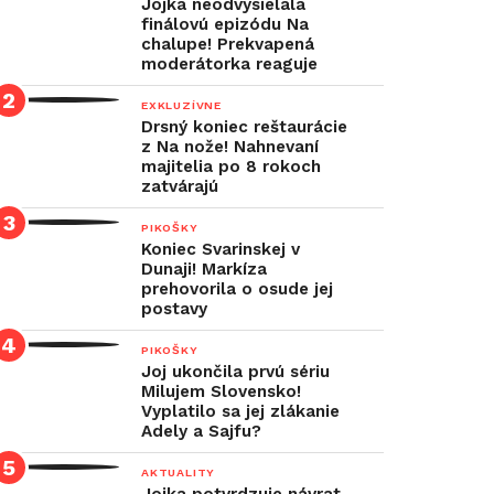
Jojka neodvysielala
finálovú epizódu Na
chalupe! Prekvapená
moderátorka reaguje
EXKLUZÍVNE
Drsný koniec reštaurácie
z Na nože! Nahnevaní
majitelia po 8 rokoch
zatvárajú
PIKOŠKY
Koniec Svarinskej v
Dunaji! Markíza
prehovorila o osude jej
postavy
PIKOŠKY
Joj ukončila prvú sériu
Milujem Slovensko!
Vyplatilo sa jej zlákanie
Adely a Sajfu?
AKTUALITY