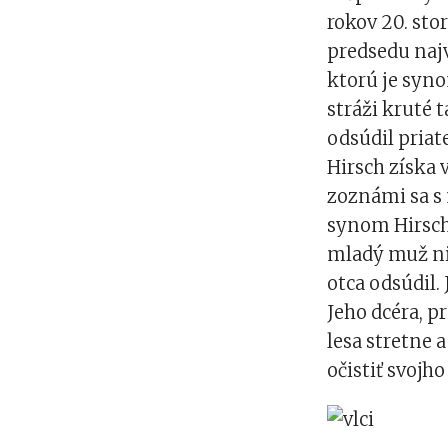
rokov 20. sto
predsedu najv
ktorú je syno
stráži kruté
odsúdil priat
Hirsch získa 
zoznámi sa s
synom Hirscho
mladý muž ni
otca odsúdil.
Jeho dcéra, p
lesa stretne 
očistiť svojho