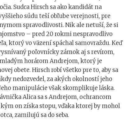
ročia. Sudca Hirsch sa ako kandidát na
yššieho súdu teší obľube verejnosti, pre
nymom spravodlivosti. Nik ale netuší, že si
 tajomstvo – pred 20 rokmi nespravodlivo
eľa, ktorý vo väzení spáchal samovraždu. Keď
vysnívaný poľovnícky zámok aj s revírom,
 mladým horárom Andrejom, ktorý je
vej obete. Hirsch robí všetko pre to, aby sa
kdy nedozvedel, za akých okolností jeho
 Jeho manipulácie však skomplikuje láska.
rávnička Alica sa s Andrejom, ochrancom
a kým on získa stopu, vďaka ktorej by mohol
 otca, zamilujú sa do seba.