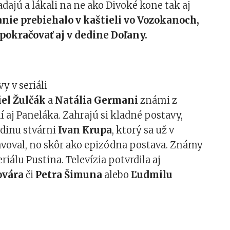
adajú a lákali na ne ako Divoké kone tak aj
nie prebiehalo v kaštieli vo Vozokanoch,
pokračovať aj v dedine Doľany.
y v seriáli
el Žulčák
a
Natália Germani
známi z
 aj Paneláka. Zahrajú si kladné postavy,
dinu stvárni
Ivan Krupa
, ktorý sa už v
avoval, no skôr ako epizódna postava. Známy
riálu Pustina. Televízia potvrdila aj
ovára
či
Petra Šimuna
alebo
Ľudmilu