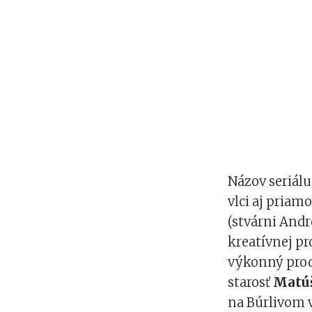
Názov seriálu
vlci aj priam
(stvárni Andr
kreatívnej p
výkonný pro
starosť
Matúš
na Búrlivom v