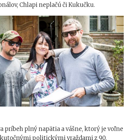
onálov, Chlapi neplačú či Kukučku.
i
va príbeh plný napätia a vášne, ktorý je voľne
skutočnými politickými vraždami z 90.