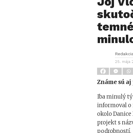
Joj Vl
skuto
temné
minulo
Redakci
25. mája 
Známe sú aj
Iba minulý t
informoval o 
okolo Danice 
projekt s ná
podrobností.