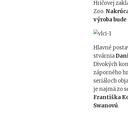
Hričovej zakl
Zoo.
Nakrúca
výroba bude 
Hlavné postav
stvárnia
Dani
Divokých koní
záporného hr
seriáloch obj
je najmä zo se
Františka K
Swanovú
.