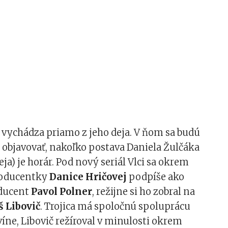
 vychádza priamo z jeho deja. V ňom sa budú
o objavovať, nakoľko postava Daniela Žulčáka
eja) je horár. Pod nový seriál Vlci sa okrem
roducentky
Danice Hričovej
podpíše ako
ducent
Pavol Polner
, režijne si ho zobral na
 Libovič
. Trojica má spoločnú spoluprácu
íne, Libovič režíroval v minulosti okrem