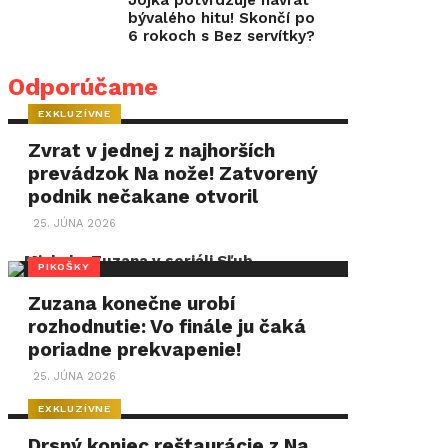
Jojka potvrdzuje návrat
bývalého hitu! Skončí po
6 rokoch s Bez servítky?
Odporúčame
EXKLUZÍVNE
Zvrat v jednej z najhorších
prevádzok Na nože! Zatvorený
podnik nečakane otvoril
25. JÚNA 2026
PIKOŠKY
Zuzana konečne urobí
rozhodnutie: Vo finále ju čaká
poriadne prekvapenie!
25. JÚNA 2026
EXKLUZÍVNE
Drsný koniec reštaurácie z Na