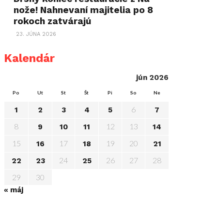
nože! Nahnevaní majitelia po 8
rokoch zatvárajú
23. JÚNA 2026
Kalendár
jún 2026
Po
Ut
St
Št
Pi
So
Ne
6
1
2
3
4
5
7
8
12
13
9
10
11
14
15
17
19
20
16
18
21
24
26
27
28
22
23
25
29
30
« máj