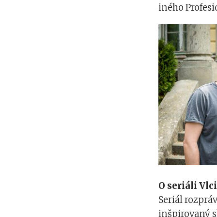
iného Profesi
O seriáli Vlc
Seriál rozprá
inšpirovaný 