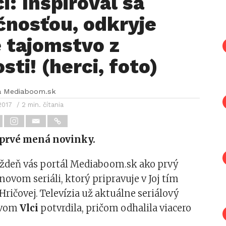
ci: Inšpiroval sa
čnosťou, odkryje
 tajomstvo z
sti! (herci, foto)
a Mediaboom.sk
2017
/ 2 min. čítania
 prvé mená novinky.
ýždeň vás portál Mediaboom.sk ako prvý
novom seriáli, ktorý pripravuje v Joj tím
Hričovej. Televízia už aktuálne seriálový
zvom
Vlci
potvrdila, pričom odhalila viacero