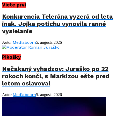
Viete prví
Konkurencia Telerána vyzerá od leta
inak. Jojka potichu vynovila ranné
vysielanie
Mediaboom
Autor
5. augusta 2026
Pikošky
Nečakaný vyhadzov: Juraško po 22
rokoch končí, s Markízou ešte pred
letom oslavoval
Mediaboom
Autor
5. augusta 2026