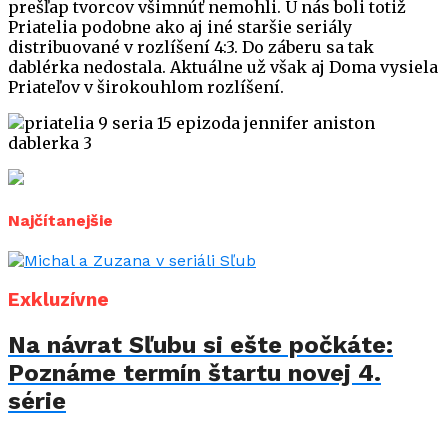
prešľap tvorcov všimnúť nemohli. U nás boli totiž
Priatelia podobne ako aj iné staršie seriály
distribuované v rozlíšení 4:3. Do záberu sa tak
dablérka nedostala. Aktuálne už však aj Doma vysiela
Priateľov v širokouhlom rozlíšení.
Najčítanejšie
Exkluzívne
Na návrat Sľubu si ešte počkáte:
Poznáme termín štartu novej 4.
série