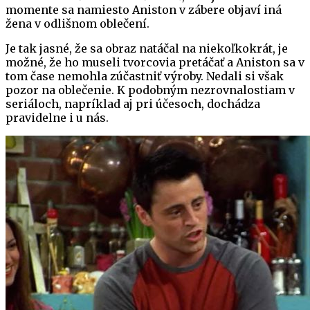
momente sa namiesto Aniston v zábere objaví iná
žena v odlišnom oblečení.
Je tak jasné, že sa obraz natáčal na niekoľkokrát, je
možné, že ho museli tvorcovia pretáčať a Aniston sa v
tom čase nemohla zúčastniť výroby. Nedali si však
pozor na oblečenie. K podobným nezrovnalostiam v
seriáloch, napríklad aj pri účesoch, dochádza
pravidelne i u nás.