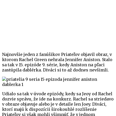
Najnovšie jeden z fanúšikov Priateľov objavil obraz, v
ktorom Rachel Green nehrala Jennifer Aniston. Stalo
sa tak v 15. epizóde 9. série, kedy Aniston na pľaci
zastúpila dablérka. Diváci si to až dodnes nevšimli.
Udialo sa tak v úvode epizódy, kedy sa Jeoy od Rachel
dozvie správu, že ide na konkurz. Rachel sa striedavo
v obraze objavuje alebo je v detaile len Joey. Diváci,
ktorí majú k dispozícii širokouhlé rozlíšenie
Priateľov si však mohli všimnúť, že v jednom