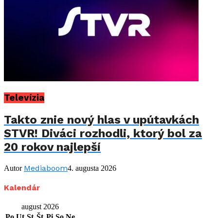
Televízia
Takto znie nový hlas v upútavkách
STVR! Diváci rozhodli, ktorý bol za
20 rokov najlepší
Mediaboom
Autor
4. augusta 2026
Kalendár
august 2026
Po
Ut
St
Št
Pi
So
Ne